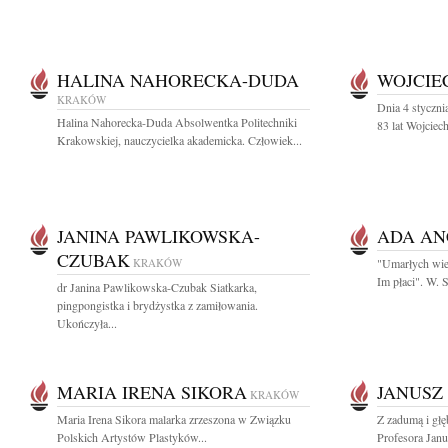
HALINA NAHORECKA-DUDA
WOJCIE
KRAKÓW
Dnia 4 styczn
Halina Nahorecka-Duda Absolwentka Politechniki
83 lat Wojciec
Krakowskiej, nauczycielka akademicka. Człowiek...
JANINA PAWLIKOWSKA-
ADA AN
CZUBAK
KRAKÓW
"Umarłych wiec
Im płaci". W.
dr Janina Pawlikowska-Czubak Siatkarka,
pingpongistka i brydżystka z zamiłowania.
Ukończyła...
MARIA IRENA SIKORA
JANUSZ 
KRAKÓW
Maria Irena Sikora malarka zrzeszona w Związku
Z zadumą i gł
Polskich Artystów Plastyków...
Profesora Janu