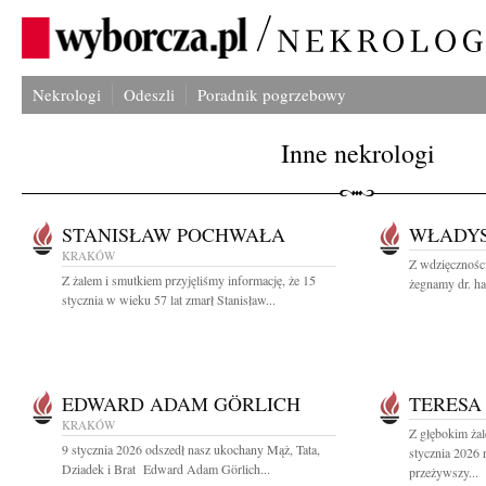
Nekrologi
Odeszli
Poradnik pogrzebowy
Inne nekrologi
STANISŁAW POCHWAŁA
WŁADYS
KRAKÓW
Z wdzięczności
Z żalem i smutkiem przyjęliśmy informację, że 15
żegnamy dr. ha
stycznia w wieku 57 lat zmarł Stanisław...
EDWARD ADAM GÖRLICH
TERESA
KRAKÓW
Z głębokim ża
9 stycznia 2026 odszedł nasz ukochany Mąż, Tata,
stycznia 2026 
Dziadek i Brat Edward Adam Görlich...
przeżywszy...