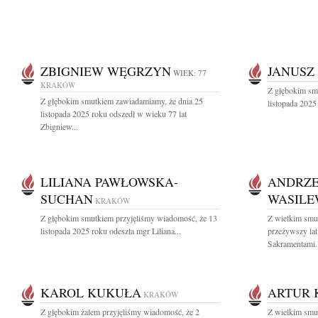
ZBIGNIEW WĘGRZYN
JANUSZ
WIEK: 77
KRAKÓW
Z głębokim sm
Z głębokim smutkiem zawiadamiamy, że dnia 25
listopada 2025
listopada 2025 roku odszedł w wieku 77 lat
Zbigniew...
LILIANA PAWŁOWSKA-
ANDRZE
SUCHAN
WASILE
KRAKÓW
Z głębokim smutkiem przyjęliśmy wiadomość, że 13
Z wielkim smu
listopada 2025 roku odeszła mgr Liliana...
przeżywszy la
Sakramentami..
KAROL KUKUŁA
ARTUR 
KRAKÓW
Z głębokim żalem przyjęliśmy wiadomość, że 2
Z wielkim smu