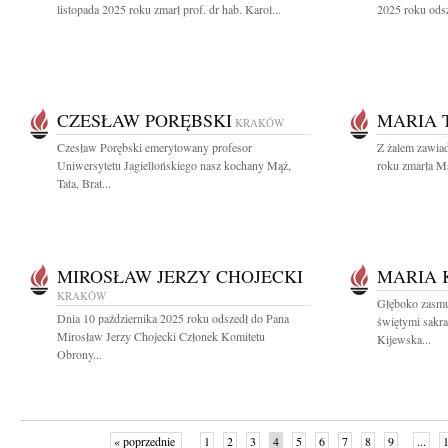
listopada 2025 roku zmarł prof. dr hab. Karol...
2025 roku odsz
CZESŁAW PORĘBSKI
MARIA 
KRAKÓW
Czesław Porębski emerytowany profesor
Z żalem zawia
Uniwersytetu Jagiellońskiego nasz kochany Mąż,
roku zmarła Ma
Tata, Brat...
MIROSŁAW JERZY CHOJECKI
MARIA 
KRAKÓW
Głęboko zasmu
Dnia 10 października 2025 roku odszedł do Pana
świętymi sakr
Mirosław Jerzy Chojecki Członek Komitetu
Kijewska...
Obrony...
« poprzednie
1
2
3
4
5
6
7
8
9
...