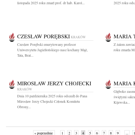
listopada 2025 roku zmarł prof. dr hab. Karol...
2025 roku odsz
CZESŁAW PORĘBSKI
MARIA 
KRAKÓW
Czesław Porębski emerytowany profesor
Z żalem zawia
Uniwersytetu Jagiellońskiego nasz kochany Mąż,
roku zmarła Ma
Tata, Brat...
MIROSŁAW JERZY CHOJECKI
MARIA 
KRAKÓW
Głęboko zasmu
Dnia 10 października 2025 roku odszedł do Pana
świętymi sakr
Mirosław Jerzy Chojecki Członek Komitetu
Kijewska...
Obrony...
« poprzednie
1
2
3
4
5
6
7
8
9
...