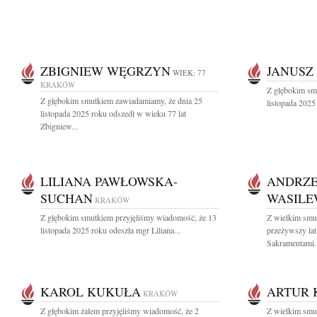
ZBIGNIEW WĘGRZYN
JANUSZ
WIEK: 77
KRAKÓW
Z głębokim sm
Z głębokim smutkiem zawiadamiamy, że dnia 25
listopada 2025
listopada 2025 roku odszedł w wieku 77 lat
Zbigniew...
LILIANA PAWŁOWSKA-
ANDRZE
SUCHAN
WASILE
KRAKÓW
Z głębokim smutkiem przyjęliśmy wiadomość, że 13
Z wielkim smu
listopada 2025 roku odeszła mgr Liliana...
przeżywszy la
Sakramentami..
KAROL KUKUŁA
ARTUR 
KRAKÓW
Z głębokim żalem przyjęliśmy wiadomość, że 2
Z wielkim smu