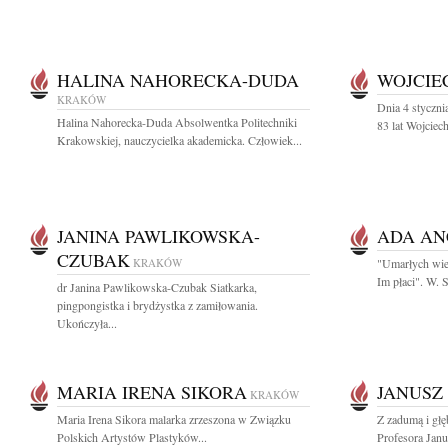
HALINA NAHORECKA-DUDA
WOJCIE
KRAKÓW
Dnia 4 styczn
Halina Nahorecka-Duda Absolwentka Politechniki
83 lat Wojciec
Krakowskiej, nauczycielka akademicka. Człowiek...
JANINA PAWLIKOWSKA-
ADA AN
CZUBAK
KRAKÓW
"Umarłych wiec
Im płaci". W.
dr Janina Pawlikowska-Czubak Siatkarka,
pingpongistka i brydżystka z zamiłowania.
Ukończyła...
MARIA IRENA SIKORA
JANUSZ 
KRAKÓW
Maria Irena Sikora malarka zrzeszona w Związku
Z zadumą i gł
Polskich Artystów Plastyków...
Profesora Janu