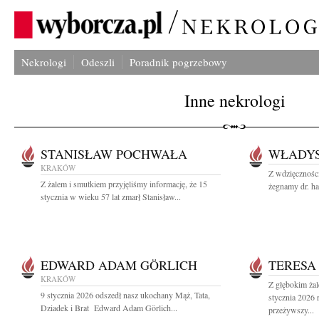
Nekrologi
Odeszli
Poradnik pogrzebowy
Inne nekrologi
STANISŁAW POCHWAŁA
WŁADYS
KRAKÓW
Z wdzięczności
Z żalem i smutkiem przyjęliśmy informację, że 15
żegnamy dr. ha
stycznia w wieku 57 lat zmarł Stanisław...
EDWARD ADAM GÖRLICH
TERESA
KRAKÓW
Z głębokim ża
9 stycznia 2026 odszedł nasz ukochany Mąż, Tata,
stycznia 2026 
Dziadek i Brat Edward Adam Görlich...
przeżywszy...