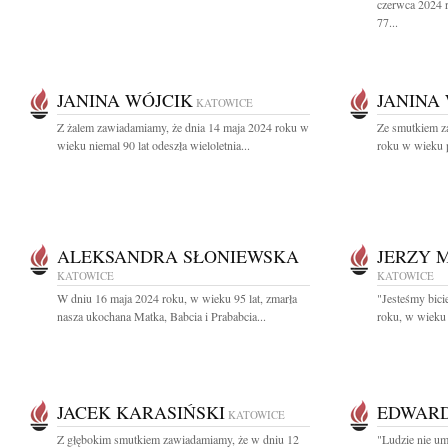
czerwca 2024 
77...
JANINA WÓJCIK
JANINA
KATOWICE
Z żalem zawiadamiamy, że dnia 14 maja 2024 roku w
Ze smutkiem z
wieku niemal 90 lat odeszła wieloletnia...
roku w wieku p
ALEKSANDRA SŁONIEWSKA
JERZY 
KATOWICE
KATOWICE
W dniu 16 maja 2024 roku, w wieku 95 lat, zmarła
"Jesteśmy bic
nasza ukochana Matka, Babcia i Prababcia...
roku, w wieku 
JACEK KARASIŃSKI
EDWARD
KATOWICE
Z głębokim smutkiem zawiadamiamy, że w dniu 12
"Ludzie nie um