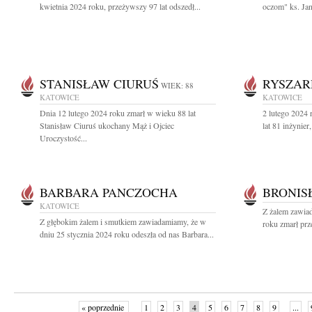
kwietnia 2024 roku, przeżywszy 97 lat odszedł...
oczom" ks. Ja
STANISŁAW CIURUŚ
RYSZAR
WIEK: 88
KATOWICE
KATOWICE
Dnia 12 lutego 2024 roku zmarł w wieku 88 lat
2 lutego 2024 
Stanisław Ciuruś ukochany Mąż i Ojciec
lat 81 inżynie
Uroczystość...
BARBARA PANCZOCHA
BRONIS
KATOWICE
Z żalem zawia
Z głębokim żalem i smutkiem zawiadamiamy, że w
roku zmarł prz
dniu 25 stycznia 2024 roku odeszła od nas Barbara...
« poprzednie
1
2
3
4
5
6
7
8
9
...