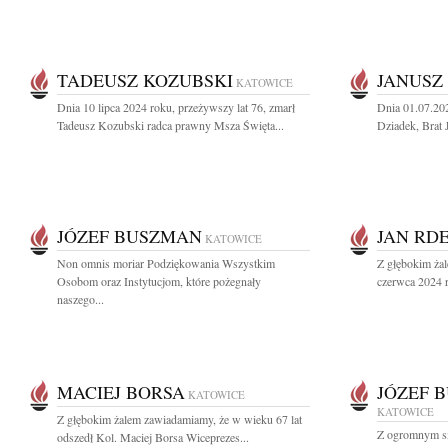
TADEUSZ KOZUBSKI
JANUSZ
KATOWICE
Dnia 10 lipca 2024 roku, przeżywszy lat 76, zmarł
Dnia 01.07.20
Tadeusz Kozubski radca prawny Msza Święta...
Dziadek, Brat 
JÓZEF BUSZMAN
JAN RD
KATOWICE
Non omnis moriar Podziękowania Wszystkim
Z głębokim ża
Osobom oraz Instytucjom, które pożegnały
czerwca 2024 r
naszego...
MACIEJ BORSA
JÓZEF 
KATOWICE
KATOWICE
Z głębokim żalem zawiadamiamy, że w wieku 67 lat
Z ogromnym sm
odszedł Kol. Maciej Borsa Wiceprezes...