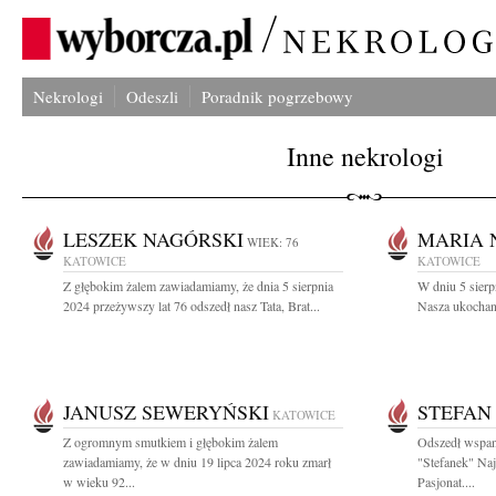
Nekrologi
Odeszli
Poradnik pogrzebowy
Inne nekrologi
LESZEK NAGÓRSKI
MARIA
WIEK: 76
KATOWICE
KATOWICE
Z głębokim żalem zawiadamiamy, że dnia 5 sierpnia
W dniu 5 sierp
2024 przeżywszy lat 76 odszedł nasz Tata, Brat...
Nasza ukochana
JANUSZ SEWERYŃSKI
STEFAN
KATOWICE
Z ogromnym smutkiem i głębokim żalem
Odszedł wspan
zawiadamiamy, że w dniu 19 lipca 2024 roku zmarł
"Stefanek" Najl
w wieku 92...
Pasjonat....