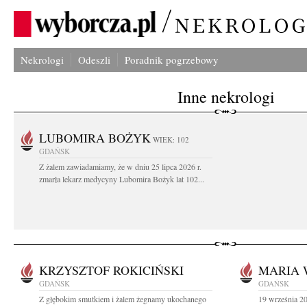
Nekrologi
Odeszli
Poradnik pogrzebowy
Inne nekrologi
LUBOMIRA BOŻYK
WIEK: 102
GDAŃSK
Z żalem zawiadamiamy, że w dniu 25 lipca 2026 r.
zmarła lekarz medycyny Lubomira Bożyk lat 102...
KRZYSZTOF ROKICIŃSKI
MARIA 
GDAŃSK
GDAŃSK
Z głębokim smutkiem i żalem żegnamy ukochanego
19 września 20