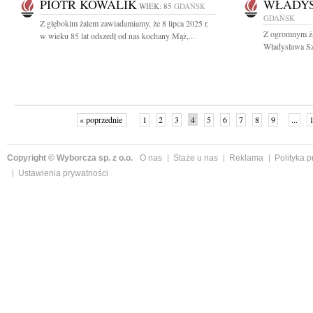
PIOTR KOWALIK
WŁADYS
WIEK: 85
GDAŃSK
GDAŃSK
Z głębokim żalem zawiadamiamy, że 8 lipca 2025 r.
Z ogromnym ża
w wieku 85 lat odszedł od nas kochany Mąż,...
Władysława Szy
« poprzednie
1
2
3
4
5
6
7
8
9
...
Copyright © Wyborcza sp. z o.o.
O nas
Staże u nas
Reklama
Polityka 
Ustawienia prywatności