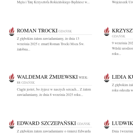
Męża i Tatę Krzysztofa Rokicińskiego Będziesz w...
Wojcieszek Uro
ROMAN TROCKI
KRZYSZ
GDAŃSK
GDAŃSK
Z głębokim żalem zawiadamiamy, że dnia 13
9 września 202
września 2025 r. zmarł Roman Trocki Msza Św.
Wilski urodzo
żałobna...
roku...
WALDEMAR ŻMIJEWSKI
LIDIA 
WIEK:
88
GDAŃSK
Z głębokim ża
Ciągle jesteś, bo żyjesz w naszych sercach... Z żalem
roku odeszła w
zawiadamiamy, że dnia 8 września 2025 roku...
EDWARD SZCZEPAŃSKI
LUDWIK
GDAŃSK
Z głębokim żalem zawiadamiamy o śmierci Edwarda
Dnia 1wrześni