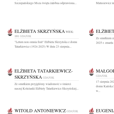
Szczepańskiego Msza święta żałobna odprawiona...
Matusiewicz i
ELŻBIETA SKRZYŃSKA
ELŻBIE
WIEK:
101
GDAŃSK
Ze smutkiem za
"Letum non omnia finit" Elżbieta Skrzyńska z domu
2025 r. zmarła
Tatarkiewicz (1924-2025) W dniu 23 sierpnia...
ELŻBIETA TATARKIEWICZ-
MAŁGOR
SKRZYŃSKA
GDAŃSK
GDAŃSK
17 sierpnia 20
Ze smutkiem przyjęliśmy wiadomość o śmierci
domu Kańska N
naszej Koleżanki Elżbiety Tatarkiewicz-Skrzyńskiej...
w...
WITOLD ANTONIEWICZ
EUGENI
GDAŃSK