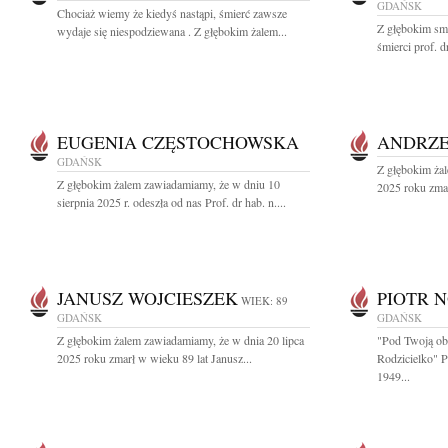
GDAŃSK
Chociaż wiemy że kiedyś nastąpi, śmierć zawsze
Z głębokim sm
wydaje się niespodziewana . Z głębokim żalem...
śmierci prof. d
EUGENIA CZĘSTOCHOWSKA
ANDRZE
GDAŃSK
Z głębokim żal
Z głębokim żalem zawiadamiamy, że w dniu 10
2025 roku zmar
sierpnia 2025 r. odeszła od nas Prof. dr hab. n....
JANUSZ WOJCIESZEK
PIOTR 
WIEK: 89
GDAŃSK
GDAŃSK
Z głębokim żalem zawiadamiamy, że w dnia 20 lipca
"Pod Twoją ob
2025 roku zmarł w wieku 89 lat Janusz...
Rodzicielko" 
1949...