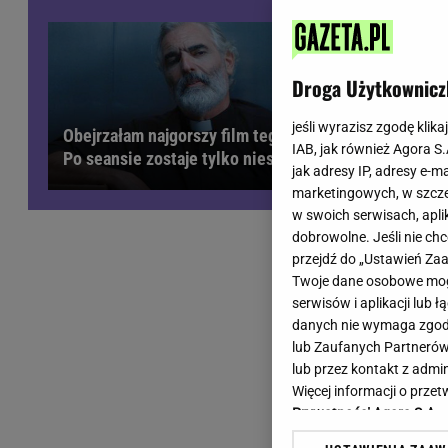
Wiadomości z Polski
Tenis
Plotki na topie
Sporty Walki
Niedziela handlowa
Siatkówka
Droga Użytkownicz
Informacje na bieżąco
PlusLiga
Metro Warszawa
Lekkoatletyka
jeśli wyrazisz zgodę klika
Obejrzałam najgorszy film tego roku.
IAB, jak również Agora S
Duży Format
Kolarstwo
Po seansie zostaje tylko niesmak
jak adresy IP, adresy e-m
Pogoda Warszawa
Bieganie
marketingowych, w szcze
Pogoda Kraków
Trening - ćwiczenia
w swoich serwisach, aplik
Pogoda Gdańsk
Ćwiczenia
dobrowolne. Jeśli nie ch
Pogoda Poznań
Dieta - Odżywianie
przejdź do „Ustawień Z
Twoje dane osobowe mogą
Pogoda Wrocław
Jak schudnąć?
serwisów i aplikacji lub
Gazeta na X
Sport - Fitness
danych nie wymaga zgody 
Fitness
lub Zaufanych Partnerów
F1 - Formuła 1
lub przez kontakt z admi
Więcej informacji o prz
Prywatności Agora S.A.