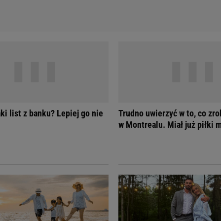
ki list z banku? Lepiej go nie
Trudno uwierzyć w to, co zro
w Montrealu. Miał już piłki