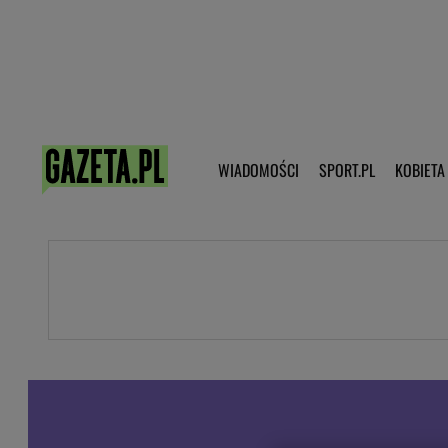
Poczta - Logowanie
Pobierz 
WIADOMOŚCI
SPORT.PL
KOBIETA
DZIECKO
KOBIETA
KULTURA
NEX
WIADOMOŚCI
SPORT
G.PL
Skoki narciarskie
Haps.pl
Ekstraklasa
Wiadomości ze świata
Bundesliga
Sport wiadomości
Liga Mistrzów
Horoskop
Liga Europy
Papież Franiszek
Koszykówka