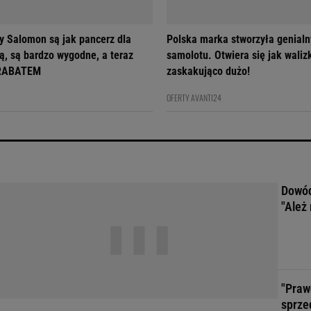
y Salomon są jak pancerz dla
Polska marka stworzyła genialn
ą, są bardzo wygodne, a teraz
samolotu. Otwiera się jak walizk
z RABATEM
zaskakująco dużo!
OFERTY AVANTI24
Dowód
"Ależ 
"Praw
sprze