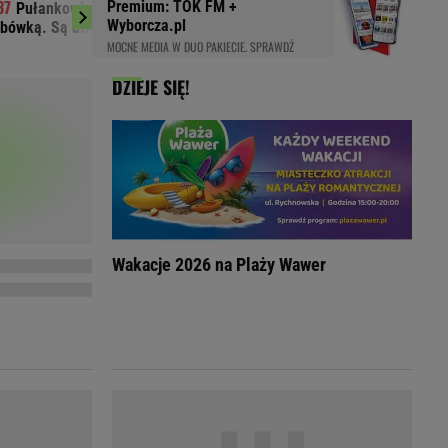
Premium: TOK FM +
Pułankowice: zderzenie busa z
Rozstrzygnęli m
LED
Wyborcza.pl
bówką. Są utrudnienia
Kostiuk. Koniec w trz
MOCNE MEDIA W DUO PAKIECIE. SPRAWDŹ
DZIEJE SIĘ!
Wakacje 2026 na Plaży Wawer
du
Rodzina
łodnych
Wakacje
Sennik