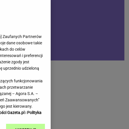
rmienia
Gliwice
Kielce
hodowe
Kraków
Lublin
Łódź
6
] Zaufanych Partnerów
woje dane osobowe takie
Olsztyn
likach do celów
Opole
teresowań i preferencji
e
Płock
ażenie zgody jest
we
Poznań
dę uprzednio udzieloną
Radom
yczących funkcjonowania
Rzeszów
kach przetwarzanie
inowe
Sosnowiec
ązanej – Agora S.A. –
inowe
Szczecin
awień Zaawansowanych”
Melo Radio
Toruń
go jest kierowany.
Trójmiasto
ości Gazeta.pl
i
Polityka
Warszawa
Wrocław