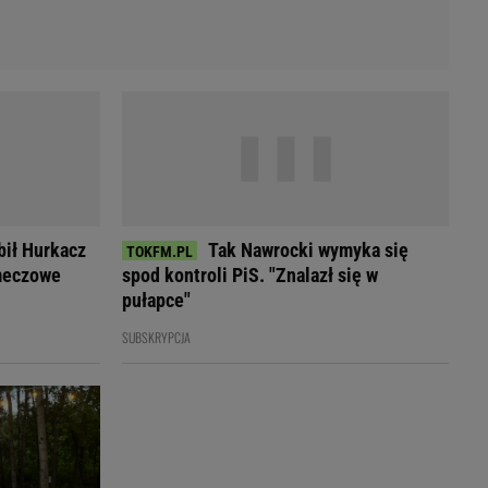
bił Hurkacz
Tak Nawrocki wymyka się
 meczowe
spod kontroli PiS. "Znalazł się w
pułapce"
SUBSKRYPCJA