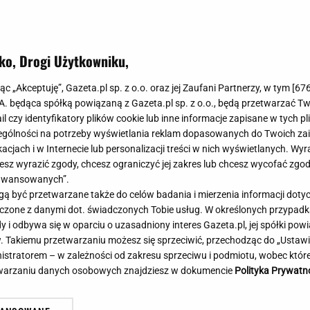
Meghan Markle
Krzesełka do ka
Magda Gessler
Łóżka dla dzieci
Barbara Kurdej-Szatan
Foteliki samoc
ko, Drogi Użytkowniku,
Księżna Kate
Przepisy
Porady
Jak zrobić?
jąc „Akceptuję”, Gazeta.pl sp. z o.o. oraz jej Zaufani Partnerzy, w tym [
67
.A. będąca spółką powiązaną z Gazeta.pl sp. z o.o., będą przetwarzać T
Na czasie
Grzyby
ail czy identyfikatory plików cookie lub inne informacje zapisane w tych p
Memy
Koronawirus
gólności na potrzeby wyświetlania reklam dopasowanych do Twoich zain
Radio Zet
Porady - Zdrowi
acjach i w Internecie lub personalizacji treści w nich wyświetlanych. Wyr
Radio Pogoda
Sukienki jeanso
cesz wyrazić zgody, chcesz ograniczyć jej zakres lub chcesz wycofać zgo
Radio internetowe
Torebki worki
aawansowanych”.
 być przetwarzane także do celów badania i mierzenia informacji dot
Rock Radio
Życzenia
 łączone z danymi dot. świadczonych Tobie usług. W określonych przypad
Złote Przeboje
Życzenia urodz
i odbywa się w oparciu o uzasadniony interes Gazeta.pl, jej spółki powi
Chillizet - radio internetowe
Życzenia imien
. Takiemu przetwarzaniu możesz się sprzeciwić, przechodząc do „Ust
Podcasty
Newsy, plotki - 
nistratorem – w zależności od zakresu sprzeciwu i podmiotu, wobec które
E-booki - Audiobooki
Lifestyle
etwarzaniu danych osobowych znajdziesz w dokumencie
Polityka Prywatn
Planeta.pl
Co obejrzeć