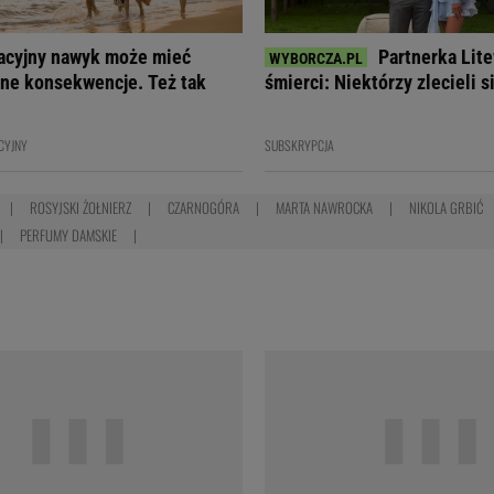
acyjny nawyk może mieć
Partnerka Lite
ne konsekwencje. Też tak
śmierci: Niektórzy zlecieli s
CYJNY
SUBSKRYPCJA
ROSYJSKI ŻOŁNIERZ
CZARNOGÓRA
MARTA NAWROCKA
NIKOLA GRBIĆ
PERFUMY DAMSKIE