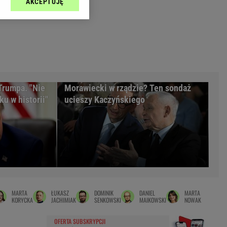
AKCEPTUJĘ
l sp. z o.o., jej
Zielona Góra
ić swoje preferencje
arzania danych poprzez
MAGAZYNY
ych”. Zmiana ustawień
syny
Kuchnia
a
Wysokie Obcasy
ach:
y
 celów identyfikacji.
Trumpa. "Nie
Morawiecki w rządzie? Ten sondaż
omiar reklam i treści,
rynarka
u w historii"
ucieszy Kaczyńskiego
enka za 29zł
zula
 wide
y
to
MARTA
ŁUKASZ
DOMINIK
DANIEL
MARTA
kim obcasie
KORYCKA
JACHIMIAK
SENKOWSKI
MAIKOWSKI
NOWAK
OFERTA SUBSKRYPCJI