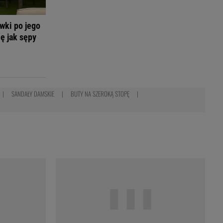
wki po jego
ię jak sępy
SANDAŁY DAMSKIE
BUTY NA SZEROKĄ STOPĘ