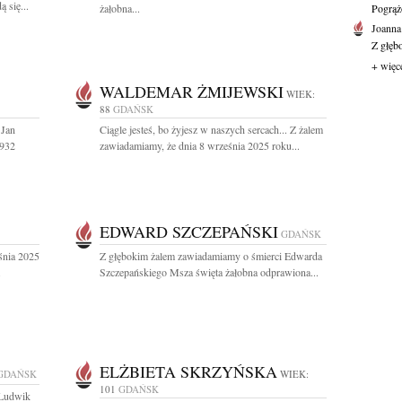
 się...
żałobna...
Pogrąż
Joanna
Z głęb
+ więc
WALDEMAR ŻMIJEWSKI
WIEK:
88
GDAŃSK
 Jan
Ciągle jesteś, bo żyjesz w naszych sercach... Z żalem
1932
zawiadamiamy, że dnia 8 września 2025 roku...
EDWARD SZCZEPAŃSKI
GDAŃSK
śnia 2025
Z głębokim żalem zawiadamiamy o śmierci Edwarda
.
Szczepańskiego Msza święta żałobna odprawiona...
ELŻBIETA SKRZYŃSKA
GDAŃSK
WIEK:
101
GDAŃSK
 Ludwik