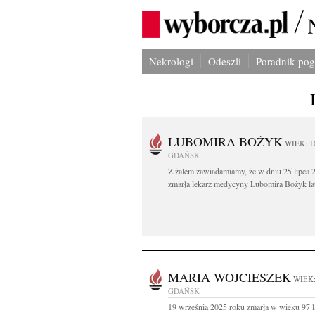
Nekrologi
Odeszli
Poradnik po
LUBOMIRA BOŻYK
WIEK: 1
GDAŃSK
Z żalem zawiadamiamy, że w dniu 25 lipca 2
zmarła lekarz medycyny Lubomira Bożyk lat
MARIA WOJCIESZEK
WIEK:
GDAŃSK
19 września 2025 roku zmarła w wieku 97 l