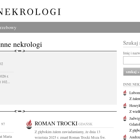
grzebowy
Inne nekrologi
Szukaj
Imię i naz
02
026 r.
 102...
INNE NE
Lubom
Z żale
Henryk
Z wiel
Jadwig
ROMAN TROCKI
 97
GDAŃSK
Gdańs
Z głęb
Z głębokim żalem zawiadamiamy, że dnia 13
at Maria
Andrze
września 2025 r. zmarł Roman Trocki Msza Św.