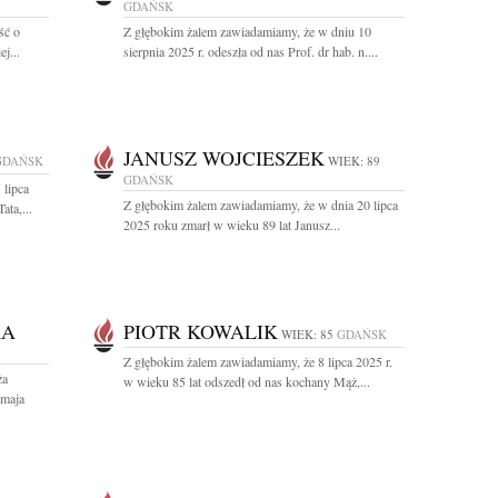
GDAŃSK
ść o
Z głębokim żalem zawiadamiamy, że w dniu 10
j...
sierpnia 2025 r. odeszła od nas Prof. dr hab. n....
JANUSZ WOJCIESZEK
GDAŃSK
WIEK: 89
GDAŃSK
 lipca
Z głębokim żalem zawiadamiamy, że w dnia 20 lipca
ta,...
2025 roku zmarł w wieku 89 lat Janusz...
KA
PIOTR KOWALIK
WIEK: 85
GDAŃSK
Z głębokim żalem zawiadamiamy, że 8 lipca 2025 r.
ża
w wieku 85 lat odszedł od nas kochany Mąż,...
 maja