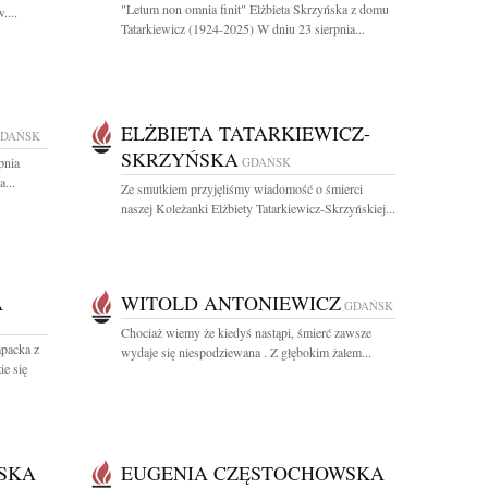
"Letum non omnia finit" Elżbieta Skrzyńska z domu
....
Tatarkiewicz (1924-2025) W dniu 23 sierpnia...
ELŻBIETA TATARKIEWICZ-
DAŃSK
SKRZYŃSKA
pnia
GDAŃSK
...
Ze smutkiem przyjęliśmy wiadomość o śmierci
naszej Koleżanki Elżbiety Tatarkiewicz-Skrzyńskiej...
A
WITOLD ANTONIEWICZ
GDAŃSK
Chociaż wiemy że kiedyś nastąpi, śmierć zawsze
apacka z
wydaje się niespodziewana . Z głębokim żalem...
e się
SKA
EUGENIA CZĘSTOCHOWSKA