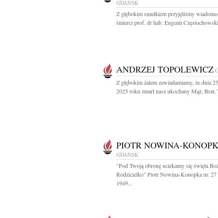
GDAŃSK
Z głębokim smutkiem przyjęliśmy wiadomo
śmierci prof. dr hab. Eugenii Częstochowskie
ANDRZEJ TOPOLEWICZ
Z głębokim żalem zawiadamiamy, że dnia 25
2025 roku zmarł nasz ukochany Mąż, Brat, Ta
PIOTR NOWINA-KONOP
GDAŃSK
"Pod Twoją obronę uciekamy się święta Bo
Rodzicielko" Piotr Nowina-Konopka ur. 27
1949...