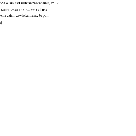
ona w smutku rodzina zawiadamia, że 12...
 Kalinowska
16.07.2026
Gdańsk
okim żalem zawiadamiamy, że po...
ej