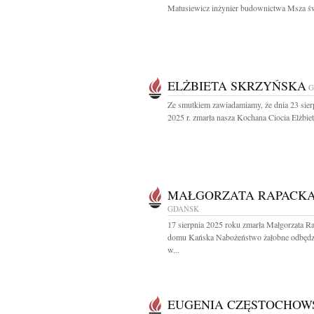
Matusiewicz inżynier budownictwa Msza św
ELŻBIETA SKRZYŃSKA
G
Ze smutkiem zawiadamiamy, że dnia 23 sier
2025 r. zmarła nasza Kochana Ciocia Elżbieta
MAŁGORZATA RAPACK
GDAŃSK
17 sierpnia 2025 roku zmarła Małgorzata R
domu Kańska Nabożeństwo żałobne odbędzi
w...
EUGENIA CZĘSTOCHOW