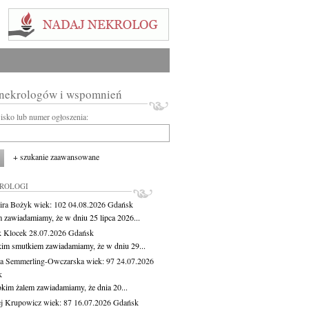
 nekrologów i wspomnień
wisko lub numer ogłoszenia:
+ szukanie zaawansowane
KROLOGI
ira Bożyk
wiek: 102
04.08.2026
Gdańsk
m zawiadamiamy, że w dniu 25 lipca 2026...
 Klocek
28.07.2026
Gdańsk
kim smutkiem zawiadamiamy, że w dniu 29...
a Semmerling-Owczarska
wiek: 97
24.07.2026
k
okim żalem zawiadamiamy, że dnia 20...
j Krupowicz
wiek: 87
16.07.2026
Gdańsk