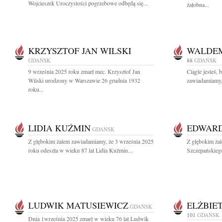
Wojcieszek Uroczystości pogrzebowe odbędą się...
żałobna...
KRZYSZTOF JAN WILSKI
WALDEM
GDAŃSK
88
GDAŃSK
9 września 2025 roku zmarł mec. Krzysztof Jan
Ciągle jesteś, 
Wilski urodzony w Warszawie 26 grudnia 1932
zawiadamiamy, 
roku...
LIDIA KUŹMIN
EDWARD
GDAŃSK
Z głębokim żalem zawiadamiamy, że 3 września 2025
Z głębokim ża
roku odeszła w wieku 87 lat Lidia Kuźmin...
Szczepańskieg
LUDWIK MATUSIEWICZ
ELŻBIE
GDAŃSK
101
GDAŃSK
Dnia 1września 2025 zmarł w wieku 76 lat Ludwik