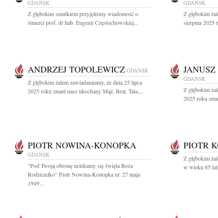
GDAŃSK
GDAŃSK
Z głębokim smutkiem przyjęliśmy wiadomość o
Z głębokim ża
śmierci prof. dr hab. Eugenii Częstochowskiej...
sierpnia 2025 r
ANDRZEJ TOPOLEWICZ
JANUSZ
GDAŃSK
GDAŃSK
Z głębokim żalem zawiadamiamy, że dnia 25 lipca
Z głębokim żal
2025 roku zmarł nasz ukochany Mąż, Brat, Tata,...
2025 roku zmar
PIOTR NOWINA-KONOPKA
PIOTR 
GDAŃSK
Z głębokim żal
"Pod Twoją obronę uciekamy się święta Boża
w wieku 85 lat
Rodzicielko" Piotr Nowina-Konopka ur. 27 maja
1949...