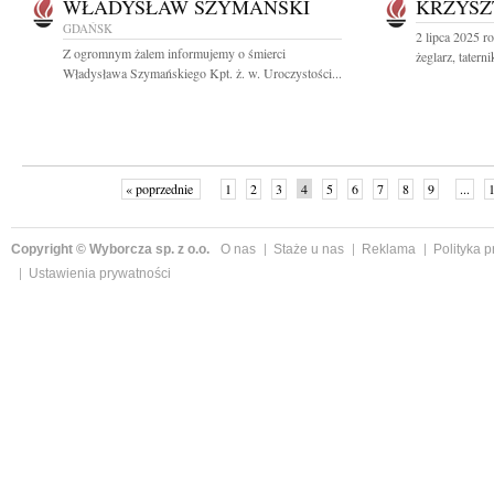
WŁADYSŁAW SZYMAŃSKI
KRZYSZ
GDAŃSK
2 lipca 2025 r
Z ogromnym żalem informujemy o śmierci
żeglarz, taterni
Władysława Szymańskiego Kpt. ż. w. Uroczystości...
« poprzednie
1
2
3
4
5
6
7
8
9
...
Copyright © Wyborcza sp. z o.o.
O nas
Staże u nas
Reklama
Polityka 
Ustawienia prywatności