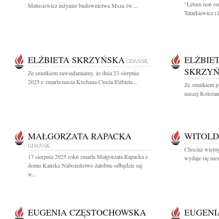
"Letum non omn
Matusiewicz inżynier budownictwa Msza św....
Tatarkiewicz (
ELŻBIETA SKRZYŃSKA
ELŻBIE
GDAŃSK
SKRZY
Ze smutkiem zawiadamiamy, że dnia 23 sierpnia
2025 r. zmarła nasza Kochana Ciocia Elżbieta...
Ze smutkiem p
naszej Koleżan
MAŁGORZATA RAPACKA
WITOLD
GDAŃSK
Chociaż wiemy 
17 sierpnia 2025 roku zmarła Małgorzata Rapacka z
wydaje się nie
domu Kańska Nabożeństwo żałobne odbędzie się
w...
EUGENIA CZĘSTOCHOWSKA
EUGENI