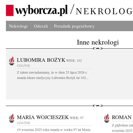
Nekrologi
Odeszli
Poradnik pogrzebowy
Inne nekrologi
LUBOMIRA BOŻYK
WIEK: 102
GDAŃSK
Z żalem zawiadamiamy, że w dniu 25 lipca 2026 r.
zmarła lekarz medycyny Lubomira Bożyk lat 102...
MARIA WOJCIESZEK
ROMAN 
WIEK: 97
GDAŃSK
Z głębokim ża
19 września 2025 roku zmarła w wieku 97 lat Maria
września 2025