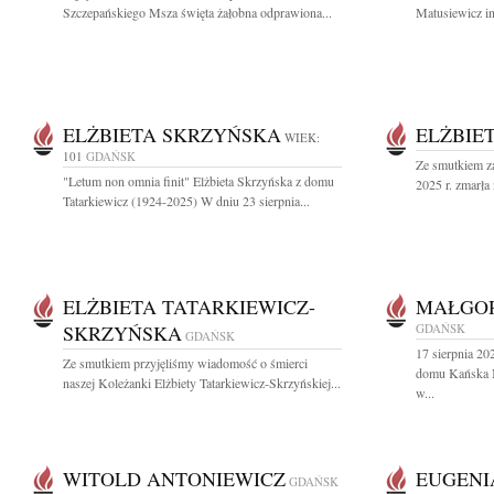
Szczepańskiego Msza święta żałobna odprawiona...
Matusiewicz i
ELŻBIETA SKRZYŃSKA
ELŻBIE
WIEK:
101
GDAŃSK
Ze smutkiem za
"Letum non omnia finit" Elżbieta Skrzyńska z domu
2025 r. zmarła
Tatarkiewicz (1924-2025) W dniu 23 sierpnia...
ELŻBIETA TATARKIEWICZ-
MAŁGOR
SKRZYŃSKA
GDAŃSK
GDAŃSK
17 sierpnia 20
Ze smutkiem przyjęliśmy wiadomość o śmierci
domu Kańska N
naszej Koleżanki Elżbiety Tatarkiewicz-Skrzyńskiej...
w...
WITOLD ANTONIEWICZ
EUGENI
GDAŃSK