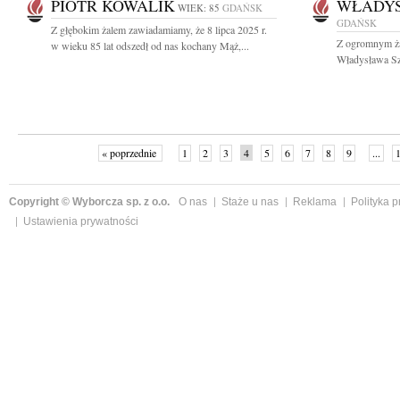
PIOTR KOWALIK
WŁADYS
WIEK: 85
GDAŃSK
GDAŃSK
Z głębokim żalem zawiadamiamy, że 8 lipca 2025 r.
Z ogromnym ża
w wieku 85 lat odszedł od nas kochany Mąż,...
Władysława Szy
« poprzednie
1
2
3
4
5
6
7
8
9
...
Copyright © Wyborcza sp. z o.o.
O nas
Staże u nas
Reklama
Polityka 
Ustawienia prywatności