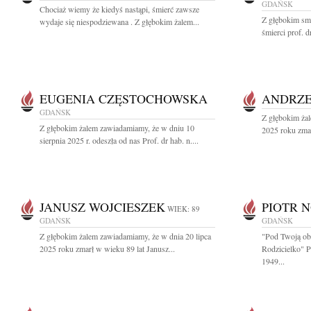
GDAŃSK
Chociaż wiemy że kiedyś nastąpi, śmierć zawsze
Z głębokim sm
wydaje się niespodziewana . Z głębokim żalem...
śmierci prof. d
EUGENIA CZĘSTOCHOWSKA
ANDRZE
GDAŃSK
Z głębokim żal
Z głębokim żalem zawiadamiamy, że w dniu 10
2025 roku zmar
sierpnia 2025 r. odeszła od nas Prof. dr hab. n....
JANUSZ WOJCIESZEK
PIOTR 
WIEK: 89
GDAŃSK
GDAŃSK
Z głębokim żalem zawiadamiamy, że w dnia 20 lipca
"Pod Twoją ob
2025 roku zmarł w wieku 89 lat Janusz...
Rodzicielko" 
1949...