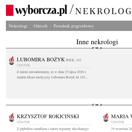
Nekrologi
Odeszli
Poradnik pogrzebowy
Inne nekrologi
LUBOMIRA BOŻYK
WIEK: 102
GDAŃSK
Z żalem zawiadamiamy, że w dniu 25 lipca 2026 r.
zmarła lekarz medycyny Lubomira Bożyk lat 102...
KRZYSZTOF ROKICIŃSKI
MARIA 
GDAŃSK
GDAŃSK
Z głębokim smutkiem i żalem żegnamy ukochanego
19 września 20