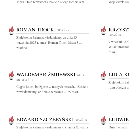
Męża i Tatę Krzysztofa Rokicińskiego Będziesz w...
Wojcieszek Uro
ROMAN TROCKI
KRZYSZ
GDAŃSK
GDAŃSK
Z głębokim żalem zawiadamiamy, że dnia 13
9 września 202
września 2025 r. zmarł Roman Trocki Msza Św.
Wilski urodzo
żałobna...
roku...
WALDEMAR ŻMIJEWSKI
LIDIA 
WIEK:
88
GDAŃSK
Z głębokim ża
Ciągle jesteś, bo żyjesz w naszych sercach... Z żalem
roku odeszła w
zawiadamiamy, że dnia 8 września 2025 roku...
EDWARD SZCZEPAŃSKI
LUDWIK
GDAŃSK
Z głębokim żalem zawiadamiamy o śmierci Edwarda
Dnia 1wrześni