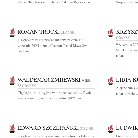
Męża i Tatę Krzysztofa Rokicińskiego Będziesz w...
Wojcieszek Uro
ROMAN TROCKI
KRZYSZ
GDAŃSK
GDAŃSK
Z głębokim żalem zawiadamiamy, że dnia 13
9 września 202
września 2025 r. zmarł Roman Trocki Msza Św.
Wilski urodzo
żałobna...
roku...
WALDEMAR ŻMIJEWSKI
LIDIA 
WIEK:
88
GDAŃSK
Z głębokim ża
Ciągle jesteś, bo żyjesz w naszych sercach... Z żalem
roku odeszła w
zawiadamiamy, że dnia 8 września 2025 roku...
EDWARD SZCZEPAŃSKI
LUDWIK
GDAŃSK
Z głębokim żalem zawiadamiamy o śmierci Edwarda
Dnia 1wrześni