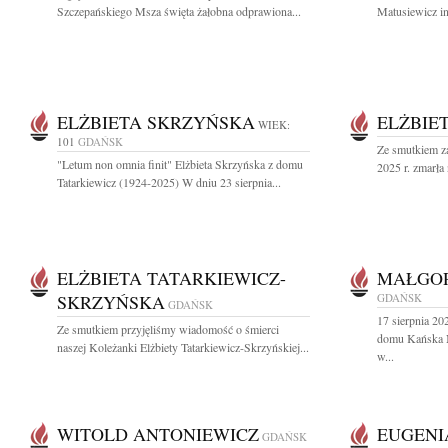
Szczepańskiego Msza święta żałobna odprawiona...
Matusiewicz i
ELŻBIETA SKRZYŃSKA
ELŻBIE
WIEK:
101
GDAŃSK
Ze smutkiem za
"Letum non omnia finit" Elżbieta Skrzyńska z domu
2025 r. zmarła
Tatarkiewicz (1924-2025) W dniu 23 sierpnia...
ELŻBIETA TATARKIEWICZ-
MAŁGOR
SKRZYŃSKA
GDAŃSK
GDAŃSK
17 sierpnia 20
Ze smutkiem przyjęliśmy wiadomość o śmierci
domu Kańska N
naszej Koleżanki Elżbiety Tatarkiewicz-Skrzyńskiej...
w...
WITOLD ANTONIEWICZ
EUGENI
GDAŃSK