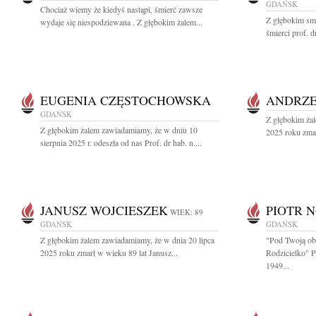
GDAŃSK
Chociaż wiemy że kiedyś nastąpi, śmierć zawsze
Z głębokim sm
wydaje się niespodziewana . Z głębokim żalem...
śmierci prof. d
EUGENIA CZĘSTOCHOWSKA
ANDRZE
GDAŃSK
Z głębokim żal
Z głębokim żalem zawiadamiamy, że w dniu 10
2025 roku zmar
sierpnia 2025 r. odeszła od nas Prof. dr hab. n....
JANUSZ WOJCIESZEK
PIOTR 
WIEK: 89
GDAŃSK
GDAŃSK
Z głębokim żalem zawiadamiamy, że w dnia 20 lipca
"Pod Twoją ob
2025 roku zmarł w wieku 89 lat Janusz...
Rodzicielko" 
1949...