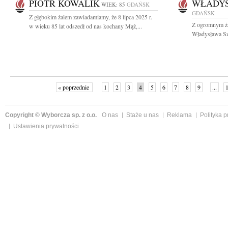
PIOTR KOWALIK
WŁADYS
WIEK: 85
GDAŃSK
GDAŃSK
Z głębokim żalem zawiadamiamy, że 8 lipca 2025 r.
Z ogromnym ża
w wieku 85 lat odszedł od nas kochany Mąż,...
Władysława Szy
« poprzednie
1
2
3
4
5
6
7
8
9
...
Copyright © Wyborcza sp. z o.o.
O nas
Staże u nas
Reklama
Polityka 
Ustawienia prywatności