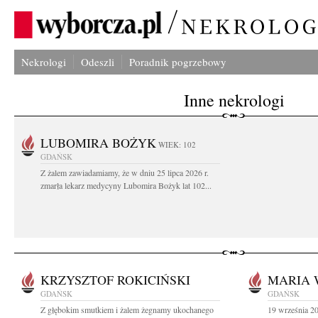
Nekrologi
Odeszli
Poradnik pogrzebowy
Inne nekrologi
LUBOMIRA BOŻYK
WIEK: 102
GDAŃSK
Z żalem zawiadamiamy, że w dniu 25 lipca 2026 r.
zmarła lekarz medycyny Lubomira Bożyk lat 102...
KRZYSZTOF ROKICIŃSKI
MARIA 
GDAŃSK
GDAŃSK
Z głębokim smutkiem i żalem żegnamy ukochanego
19 września 20