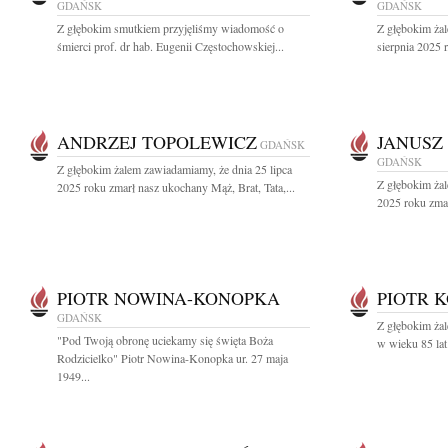
GDAŃSK
GDAŃSK
Z głębokim smutkiem przyjęliśmy wiadomość o
Z głębokim ża
śmierci prof. dr hab. Eugenii Częstochowskiej...
sierpnia 2025 r
ANDRZEJ TOPOLEWICZ
JANUSZ
GDAŃSK
GDAŃSK
Z głębokim żalem zawiadamiamy, że dnia 25 lipca
Z głębokim żal
2025 roku zmarł nasz ukochany Mąż, Brat, Tata,...
2025 roku zmar
PIOTR NOWINA-KONOPKA
PIOTR 
GDAŃSK
Z głębokim żal
"Pod Twoją obronę uciekamy się święta Boża
w wieku 85 lat
Rodzicielko" Piotr Nowina-Konopka ur. 27 maja
1949...