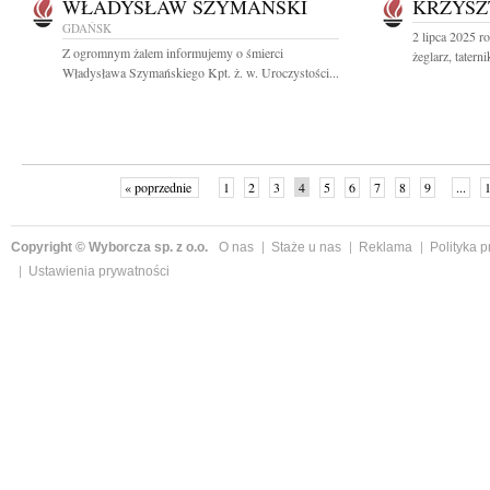
WŁADYSŁAW SZYMAŃSKI
KRZYSZ
GDAŃSK
2 lipca 2025 r
Z ogromnym żalem informujemy o śmierci
żeglarz, taterni
Władysława Szymańskiego Kpt. ż. w. Uroczystości...
« poprzednie
1
2
3
4
5
6
7
8
9
...
Copyright © Wyborcza sp. z o.o.
O nas
Staże u nas
Reklama
Polityka 
Ustawienia prywatności