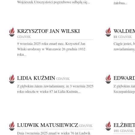
Wojcieszek Uroczystości pogrzebowe odbędą się...
żałobna...
KRZYSZTOF JAN WILSKI
WALDEM
GDAŃSK
88
GDAŃSK
9 września 2025 roku zmarł mec. Krzysztof Jan
Ciągle jesteś, 
Wilski urodzony w Warszawie 26 grudnia 1932
zawiadamiamy, 
roku...
LIDIA KUŹMIN
EDWARD
GDAŃSK
Z głębokim żalem zawiadamiamy, że 3 września 2025
Z głębokim ża
roku odeszła w wieku 87 lat Lidia Kuźmin...
Szczepańskieg
LUDWIK MATUSIEWICZ
ELŻBIE
GDAŃSK
101
GDAŃSK
Dnia 1września 2025 zmarł w wieku 76 lat Ludwik