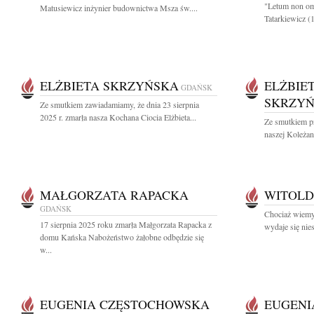
"Letum non omn
Matusiewicz inżynier budownictwa Msza św....
Tatarkiewicz (
ELŻBIETA SKRZYŃSKA
ELŻBIE
GDAŃSK
SKRZY
Ze smutkiem zawiadamiamy, że dnia 23 sierpnia
2025 r. zmarła nasza Kochana Ciocia Elżbieta...
Ze smutkiem p
naszej Koleżan
MAŁGORZATA RAPACKA
WITOLD
GDAŃSK
Chociaż wiemy 
17 sierpnia 2025 roku zmarła Małgorzata Rapacka z
wydaje się nie
domu Kańska Nabożeństwo żałobne odbędzie się
w...
EUGENIA CZĘSTOCHOWSKA
EUGENI