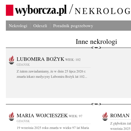
Nekrologi
Odeszli
Poradnik pogrzebowy
Inne nekrologi
LUBOMIRA BOŻYK
WIEK: 102
GDAŃSK
Z żalem zawiadamiamy, że w dniu 25 lipca 2026 r.
zmarła lekarz medycyny Lubomira Bożyk lat 102...
MARIA WOJCIESZEK
ROMAN 
WIEK: 97
GDAŃSK
Z głębokim ża
19 września 2025 roku zmarła w wieku 97 lat Maria
września 2025