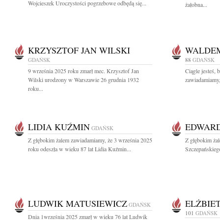
Wojcieszek Uroczystości pogrzebowe odbędą się...
żałobna...
KRZYSZTOF JAN WILSKI
WALDEM
GDAŃSK
88
GDAŃSK
9 września 2025 roku zmarł mec. Krzysztof Jan
Ciągle jesteś, 
Wilski urodzony w Warszawie 26 grudnia 1932
zawiadamiamy, 
roku...
LIDIA KUŹMIN
EDWARD
GDAŃSK
Z głębokim żalem zawiadamiamy, że 3 września 2025
Z głębokim ża
roku odeszła w wieku 87 lat Lidia Kuźmin...
Szczepańskieg
LUDWIK MATUSIEWICZ
ELŻBIE
GDAŃSK
101
GDAŃSK
Dnia 1września 2025 zmarł w wieku 76 lat Ludwik