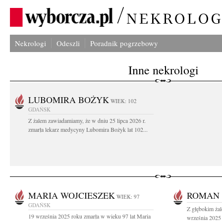
Nekrologi
Odeszli
Poradnik pogrzebowy
Inne nekrologi
LUBOMIRA BOŻYK
WIEK: 102
GDAŃSK
Z żalem zawiadamiamy, że w dniu 25 lipca 2026 r.
zmarła lekarz medycyny Lubomira Bożyk lat 102...
MARIA WOJCIESZEK
ROMAN 
WIEK: 97
GDAŃSK
Z głębokim ża
19 września 2025 roku zmarła w wieku 97 lat Maria
września 2025