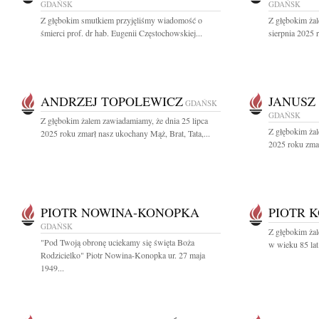
GDAŃSK
GDAŃSK
Z głębokim smutkiem przyjęliśmy wiadomość o
Z głębokim ża
śmierci prof. dr hab. Eugenii Częstochowskiej...
sierpnia 2025 r
ANDRZEJ TOPOLEWICZ
JANUSZ
GDAŃSK
GDAŃSK
Z głębokim żalem zawiadamiamy, że dnia 25 lipca
Z głębokim żal
2025 roku zmarł nasz ukochany Mąż, Brat, Tata,...
2025 roku zmar
PIOTR NOWINA-KONOPKA
PIOTR 
GDAŃSK
Z głębokim żal
"Pod Twoją obronę uciekamy się święta Boża
w wieku 85 lat
Rodzicielko" Piotr Nowina-Konopka ur. 27 maja
1949...