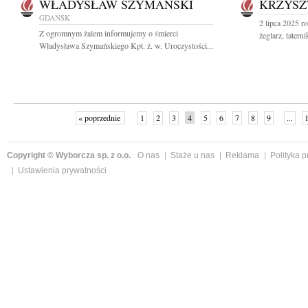
WŁADYSŁAW SZYMAŃSKI
KRZYSZ
GDAŃSK
2 lipca 2025 r
Z ogromnym żalem informujemy o śmierci
żeglarz, taterni
Władysława Szymańskiego Kpt. ż. w. Uroczystości...
« poprzednie
1
2
3
4
5
6
7
8
9
...
Copyright © Wyborcza sp. z o.o.
O nas
Staże u nas
Reklama
Polityka 
Ustawienia prywatności