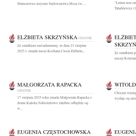
"Letum non omn
Matusiewicz inżynier budownictwa Msza św....
Tatarkiewicz (
ELŻBIETA SKRZYŃSKA
ELŻBIE
GDAŃSK
SKRZY
Ze smutkiem zawiadamiamy, że dnia 23 sierpnia
2025 r. zmarła nasza Kochana Ciocia Elżbieta...
Ze smutkiem p
naszej Koleżan
MAŁGORZATA RAPACKA
WITOLD
GDAŃSK
Chociaż wiemy 
17 sierpnia 2025 roku zmarła Małgorzata Rapacka z
wydaje się nie
domu Kańska Nabożeństwo żałobne odbędzie się
w...
EUGENIA CZĘSTOCHOWSKA
EUGENI