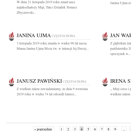
W dniu 21 listopada 2019 roku zmarł nasz
Janina Ujma em
najukochańszy Mąż, Tata i Dziadek Tomasz
Zbyszewski...
JANINA UJMA
JAN WA
CZĘSTOCHOWA
3 listopada 2019 roku zmarła w wieku 90 lat nasza
Z głębokim ża
Mama Janina Ujma Msza św. w intencji Jej Duszy...
października 2
spoczynek w...
JANUSZ PAWIŃSKI
IRENA 
CZĘSTOCHOWA
Z wielkim żalem zawiadamiamy, że dnia 9 września
,, Miej serce 
2019 roku w wieku 74 lat odszedł Janusz...
wielkim żalem 
« poprzednie
1
2
3
4
5
6
7
8
9
...