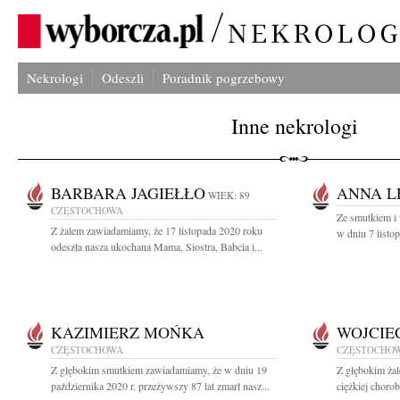
Nekrologi
Odeszli
Poradnik pogrzebowy
Inne nekrologi
BARBARA JAGIEŁŁO
ANNA L
WIEK: 89
CZĘSTOCHOWA
Ze smutkiem i 
Z żalem zawiadamiamy, że 17 listopada 2020 roku
w dniu 7 listo
odeszła nasza ukochana Mama, Siostra, Babcia i...
KAZIMIERZ MOŃKA
WOJCIE
CZĘSTOCHOWA
CZĘSTOCHO
Z głębokim smutkiem zawiadamiamy, że w dniu 19
Z głębokim żal
października 2020 r. przeżywszy 87 lat zmarł nasz...
ciężkiej chorob