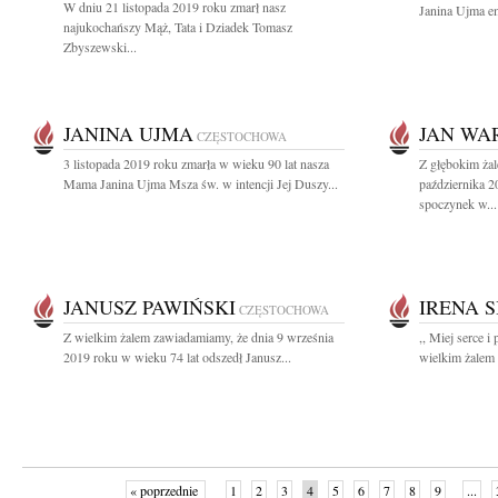
W dniu 21 listopada 2019 roku zmarł nasz
Janina Ujma em
najukochańszy Mąż, Tata i Dziadek Tomasz
Zbyszewski...
JANINA UJMA
JAN WA
CZĘSTOCHOWA
3 listopada 2019 roku zmarła w wieku 90 lat nasza
Z głębokim ża
Mama Janina Ujma Msza św. w intencji Jej Duszy...
października 2
spoczynek w...
JANUSZ PAWIŃSKI
IRENA 
CZĘSTOCHOWA
Z wielkim żalem zawiadamiamy, że dnia 9 września
,, Miej serce 
2019 roku w wieku 74 lat odszedł Janusz...
wielkim żalem 
« poprzednie
1
2
3
4
5
6
7
8
9
...