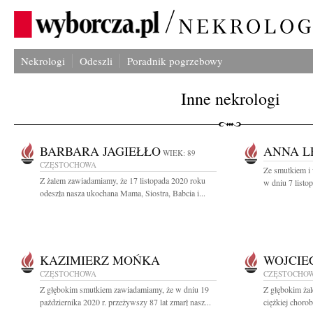
Nekrologi
Odeszli
Poradnik pogrzebowy
Inne nekrologi
BARBARA JAGIEŁŁO
ANNA L
WIEK: 89
CZĘSTOCHOWA
Ze smutkiem i 
Z żalem zawiadamiamy, że 17 listopada 2020 roku
w dniu 7 listo
odeszła nasza ukochana Mama, Siostra, Babcia i...
KAZIMIERZ MOŃKA
WOJCIE
CZĘSTOCHOWA
CZĘSTOCHO
Z głębokim smutkiem zawiadamiamy, że w dniu 19
Z głębokim żal
października 2020 r. przeżywszy 87 lat zmarł nasz...
ciężkiej chorob