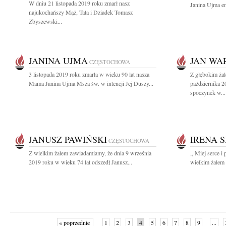
W dniu 21 listopada 2019 roku zmarł nasz
Janina Ujma em
najukochańszy Mąż, Tata i Dziadek Tomasz
Zbyszewski...
JANINA UJMA
JAN WA
CZĘSTOCHOWA
3 listopada 2019 roku zmarła w wieku 90 lat nasza
Z głębokim ża
Mama Janina Ujma Msza św. w intencji Jej Duszy...
października 2
spoczynek w...
JANUSZ PAWIŃSKI
IRENA 
CZĘSTOCHOWA
Z wielkim żalem zawiadamiamy, że dnia 9 września
,, Miej serce 
2019 roku w wieku 74 lat odszedł Janusz...
wielkim żalem 
« poprzednie
1
2
3
4
5
6
7
8
9
...