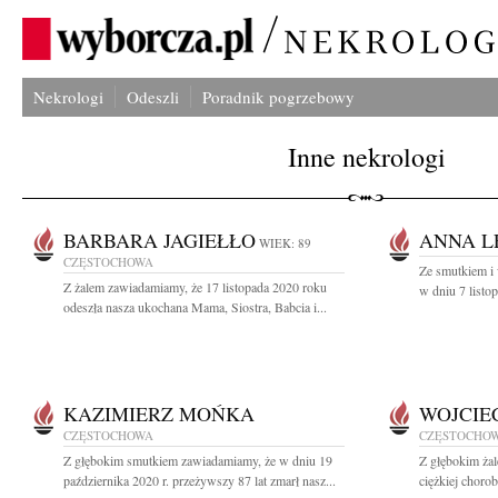
Nekrologi
Odeszli
Poradnik pogrzebowy
Inne nekrologi
BARBARA JAGIEŁŁO
ANNA L
WIEK: 89
CZĘSTOCHOWA
Ze smutkiem i 
Z żalem zawiadamiamy, że 17 listopada 2020 roku
w dniu 7 listo
odeszła nasza ukochana Mama, Siostra, Babcia i...
KAZIMIERZ MOŃKA
WOJCIE
CZĘSTOCHOWA
CZĘSTOCHO
Z głębokim smutkiem zawiadamiamy, że w dniu 19
Z głębokim żal
października 2020 r. przeżywszy 87 lat zmarł nasz...
ciężkiej chorob