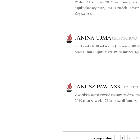
W dniu 21 listopada 2019 roku zmarł nasz
najukochańszy Mąż, Tata i Dziadek Tomasz
Zbyszewski...
JANINA UJMA
CZĘSTOCHOWA
3 listopada 2019 roku zmarła w wieku 90 la
Mama Janina Ujma Msza św. w intencji Jej 
JANUSZ PAWIŃSKI
CZĘSTO
Z wielkim żalem zawiadamiamy, że dnia 9 w
2019 roku w wieku 74 lat odszedł Janusz...
« poprzednie
1
2
3