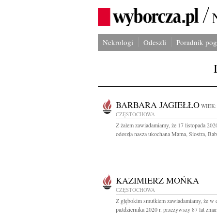
Nekrologi
Odeszli
Poradnik po
BARBARA JAGIEŁŁO
WIEK:
CZĘSTOCHOWA
Z żalem zawiadamiamy, że 17 listopada 202
odeszła nasza ukochana Mama, Siostra, Babci
KAZIMIERZ MOŃKA
CZĘSTOCHOWA
Z głębokim smutkiem zawiadamiamy, że w 
października 2020 r. przeżywszy 87 lat zmarł