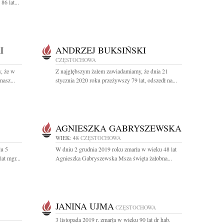
6 lat...
I
ANDRZEJ BUKSIŃSKI
CZĘSTOCHOWA
, że w
Z najgłębszym żalem zawiadamiamy, że dnia 21
nasz...
stycznia 2020 roku przeżywszy 79 lat, odszedł na...
AGNIESZKA GABRYSZEWSKA
WIEK: 48
CZĘSTOCHOWA
iu 5
W dniu 2 grudnia 2019 roku zmarła w wieku 48 lat
at mgr...
Agnieszka Gabryszewska Msza święta żałobna...
JANINA UJMA
CZĘSTOCHOWA
3 listopada 2019 r. zmarła w wieku 90 lat dr hab.