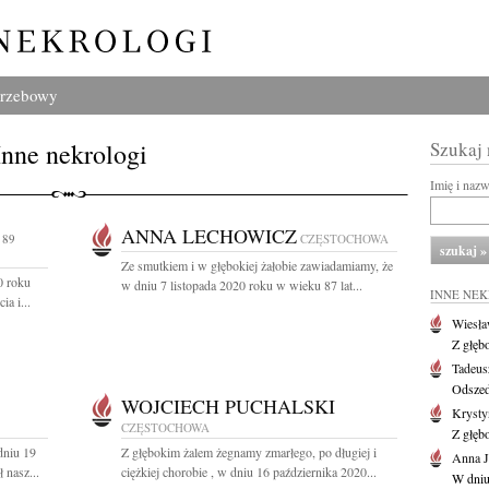
grzebowy
Inne nekrologi
Szukaj
Imię i naz
ANNA LECHOWICZ
 89
CZĘSTOCHOWA
Ze smutkiem i w głębokiej żałobie zawiadamiamy, że
0 roku
w dniu 7 listopada 2020 roku w wieku 87 lat...
INNE NE
a i...
Wiesł
Z głęb
Tadeus
Odszed
WOJCIECH PUCHALSKI
Krysty
CZĘSTOCHOWA
Z głęb
dniu 19
Z głębokim żalem żegnamy zmarłego, po długiej i
Anna J
 nasz...
ciężkiej chorobie , w dniu 16 października 2020...
W dniu