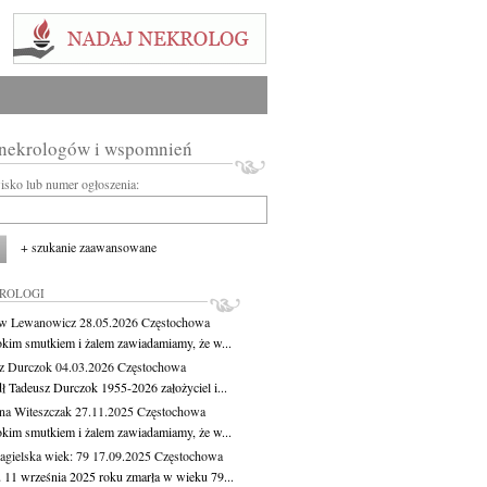
 nekrologów i wspomnień
wisko lub numer ogłoszenia:
+ szukanie zaawansowane
KROLOGI
aw Lewanowicz
28.05.2026
Częstochowa
okim smutkiem i żalem zawiadamiamy, że w...
z Durczok
04.03.2026
Częstochowa
ł Tadeusz Durczok 1955-2026 założyciel i...
na Witeszczak
27.11.2025
Częstochowa
okim smutkiem i żalem zawiadamiamy, że w...
agielska
wiek: 79
17.09.2025
Częstochowa
 11 września 2025 roku zmarła w wieku 79...