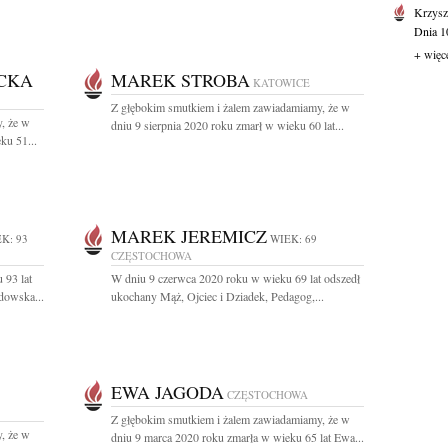
Krzysz
Dnia 10
+ więc
CKA
MAREK STROBA
KATOWICE
Z głębokim smutkiem i żalem zawiadamiamy, że w
, że w
dniu 9 sierpnia 2020 roku zmarł w wieku 60 lat...
ku 51...
MAREK JEREMICZ
K: 93
WIEK: 69
CZĘSTOCHOWA
 93 lat
W dniu 9 czerwca 2020 roku w wieku 69 lat odszedł
dowska...
ukochany Mąż, Ojciec i Dziadek, Pedagog,...
EWA JAGODA
CZĘSTOCHOWA
Z głębokim smutkiem i żalem zawiadamiamy, że w
, że w
dniu 9 marca 2020 roku zmarła w wieku 65 lat Ewa...