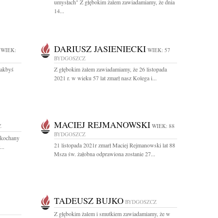
umysłach" Z głębokim żalem zawiadamiamy, że dnia
14...
DARIUSZ JASIENIECKI
WIEK:
WIEK: 57
BYDGOSZCZ
jakbyś
Z głębokim żalem zawiadamiamy, że 26 listopada
2021 r. w wieku 57 lat zmarł nasz Kolega i...
MACIEJ REJMANOWSKI
Z
WIEK: 88
BYDGOSZCZ
ukochany
21 listopada 2021r zmarł Maciej Rejmanowski lat 88
..
Msza św. żałobna odprawiona zostanie 27...
TADEUSZ BUJKO
BYDGOSZCZ
Z głębokim żalem i smutkiem zawiadamiamy, że w