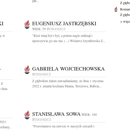
płk...
Z głęb
Roman 
Z głęb
+ więc
KI
EUGENIUSZ JASTRZĘBSKI
WIEK: 59
BYDGOSZCZ
ąc w
"Ktoś tutaj był i był, a potem nagle zniknął i
uporczywie go nie ma. (...) Wisława Szymborska Z...
-
GABRIELA WOJCIECHOWSKA
BYDGOSZCZ
Z głębokim żalem zawiadamiamy, że dnia 1 stycznia
" Z
2022 r. zmarła kochana Mama, Teściowa, Babcia...
 dnia
STANISŁAWA SOWA
WIEK: 100
BYDGOSZCZ
 2021
"Pozostaniesz na zawsze w naszych sercach i
ochany...