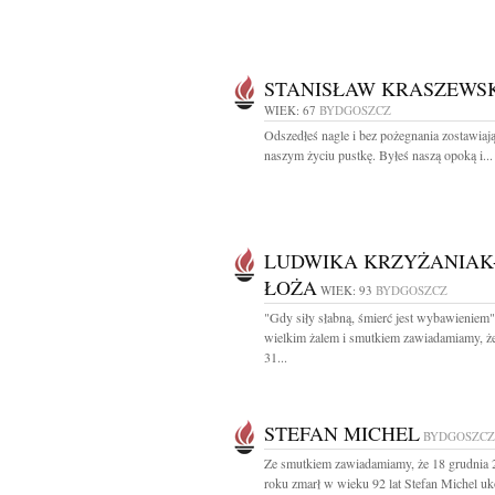
STANISŁAW KRASZEWS
WIEK: 67
BYDGOSZCZ
Odszedłeś nagle i bez pożegnania zostawiaj
naszym życiu pustkę. Byłeś naszą opoką i...
LUDWIKA KRZYŻANIAK
ŁOŻA
WIEK: 93
BYDGOSZCZ
"Gdy siły słabną, śmierć jest wybawieniem
wielkim żalem i smutkiem zawiadamiamy, że
31...
STEFAN MICHEL
BYDGOSZCZ
Ze smutkiem zawiadamiamy, że 18 grudnia
roku zmarł w wieku 92 lat Stefan Michel uk