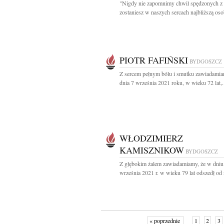
"Nigdy nie zapomnimy chwil spędzonych z 
zostaniesz w naszych sercach najbliższą oso
PIOTR FAFIŃSKI
BYDGOSZCZ
Z sercem pełnym bólu i smutku zawiadamia
dnia 7 września 2021 roku, w wieku 72 lat,.
WŁODZIMIERZ
KAMISZNIKOW
BYDGOSZCZ
Z głębokim żalem zawiadamiamy, że w dniu
września 2021 r. w wieku 79 lat odszedł od 
« poprzednie
1
2
3