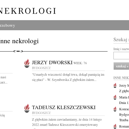
grzebowy
Inne nekrologi
Szukaj
Imię i naz
JERZY DWORSKI
WIEK: 76
BYDGOSZCZ
"Umarłych wieczność dotąd trwa, dokąd pamięcią im
 nasi
INNE NE
się płaci" - W. Szymborska Z głębokim żalem...
arz...
Jerzy 
Z głęb
Maria 
Dnia 1
TADEUSZ KLESZCZEWSKI
Konrad
BYDGOSZCZ
Bydgo
ścią
Z głębokim żalem zawiadamiamy, że dnia 14 lutego
Trzeba 
2022 zmarł Tadeusz Kleszczewski emerytowany
Roman 