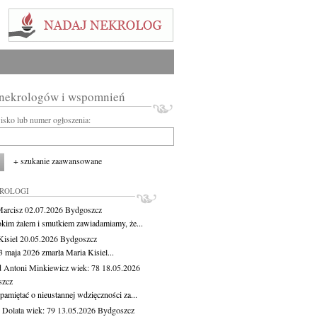
 nekrologów i wspomnień
wisko lub numer ogłoszenia:
+ szukanie zaawansowane
KROLOGI
Marcisz
02.07.2026
Bydgoszcz
okim żalem i smutkiem zawiadamiamy, że...
Kisiel
20.05.2026
Bydgoszcz
3 maja 2026 zmarła Maria Kisiel...
 Antoni Minkiewicz
wiek: 78
18.05.2026
szcz
pamiętać o nieustannej wdzięczności za...
Dolata
wiek: 79
13.05.2026
Bydgoszcz