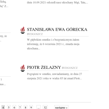
Tobą,
dniu 10.09.2021 odszedł nasz ukochany Mąż, Tata,...
bą" Z...
STANISŁAWA EWA GÓRECKA
BYDGOSZCZ
my, że
W głębokim smutku i z bezgranicznym żalem
..
informuję, że 6 września 2021 r., zmarła moja
ukochana...
PIOTR ŻELAZNY
BYDGOSZCZ
Pogrążeni w smutku, zawiadamiamy, że dnia 27
sierpnia 2021 roku w wieku 85 lat zmarł Piotr...
 7
nas...
4
5
6
7
8
9
...
32
następne »