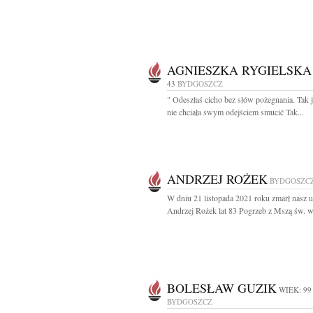
AGNIESZKA RYGIELSKA
43
BYDGOSZCZ
" Odeszłaś cicho bez słów pożegnania. Tak 
nie chciała swym odejściem smucić Tak...
ANDRZEJ ROŻEK
BYDGOSZC
W dniu 21 listopada 2021 roku zmarł nasz 
Andrzej Rożek lat 83 Pogrzeb z Mszą św. w.
BOLESŁAW GUZIK
WIEK: 99
BYDGOSZCZ