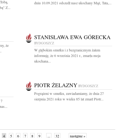
Tobą,
dniu 10.09.2021 odszedł nasz ukochany Mąż, Tata,...
bą" Z...
STANISŁAWA EWA GÓRECKA
BYDGOSZCZ
my, że
W głębokim smutku i z bezgranicznym żalem
..
informuję, że 6 września 2021 r., zmarła moja
ukochana...
PIOTR ŻELAZNY
BYDGOSZCZ
Pogrążeni w smutku, zawiadamiamy, że dnia 27
sierpnia 2021 roku w wieku 85 lat zmarł Piotr...
 7
nas...
4
5
6
7
8
9
...
32
następne »