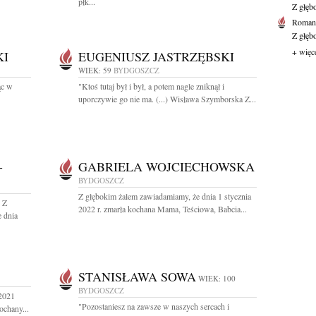
płk...
Z głęb
Roman 
Z głęb
+ więc
KI
EUGENIUSZ JASTRZĘBSKI
WIEK: 59
BYDGOSZCZ
ąc w
"Ktoś tutaj był i był, a potem nagle zniknął i
uporczywie go nie ma. (...) Wisława Szymborska Z...
-
GABRIELA WOJCIECHOWSKA
BYDGOSZCZ
Z głębokim żalem zawiadamiamy, że dnia 1 stycznia
" Z
2022 r. zmarła kochana Mama, Teściowa, Babcia...
 dnia
STANISŁAWA SOWA
WIEK: 100
BYDGOSZCZ
 2021
"Pozostaniesz na zawsze w naszych sercach i
ochany...