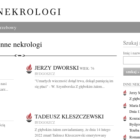
grzebowy
Inne nekrologi
Szukaj
Imię i naz
JERZY DWORSKI
WIEK: 76
BYDGOSZCZ
"Umarłych wieczność dotąd trwa, dokąd pamięcią im
 nasi
INNE NE
się płaci" - W. Szymborska Z głębokim żalem...
arz...
Jerzy 
Z głęb
Maria 
Dnia 1
TADEUSZ KLESZCZEWSKI
Konrad
BYDGOSZCZ
Bydgo
ścią
Z głębokim żalem zawiadamiamy, że dnia 14 lutego
Trzeba 
2022 zmarł Tadeusz Kleszczewski emerytowany
Roman 