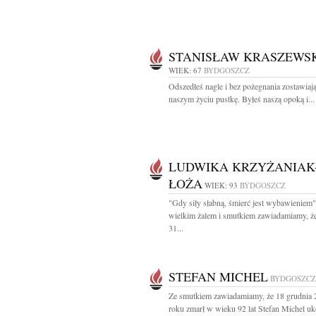
STANISŁAW KRASZEWS
WIEK: 67
BYDGOSZCZ
Odszedłeś nagle i bez pożegnania zostawiaj
naszym życiu pustkę. Byłeś naszą opoką i...
LUDWIKA KRZYŻANIAK
ŁOŻA
WIEK: 93
BYDGOSZCZ
"Gdy siły słabną, śmierć jest wybawieniem
wielkim żalem i smutkiem zawiadamiamy, że
31...
STEFAN MICHEL
BYDGOSZCZ
Ze smutkiem zawiadamiamy, że 18 grudnia
roku zmarł w wieku 92 lat Stefan Michel uk