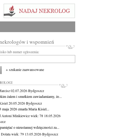
 nekrologów i wspomnień
wisko lub numer ogłoszenia:
+ szukanie zaawansowane
KROLOGI
Marcisz
02.07.2026
Bydgoszcz
okim żalem i smutkiem zawiadamiamy, że...
Kisiel
20.05.2026
Bydgoszcz
3 maja 2026 zmarła Maria Kisiel...
 Antoni Minkiewicz
wiek: 78
18.05.2026
szcz
pamiętać o nieustannej wdzięczności za...
Dolata
wiek: 79
13.05.2026
Bydgoszcz