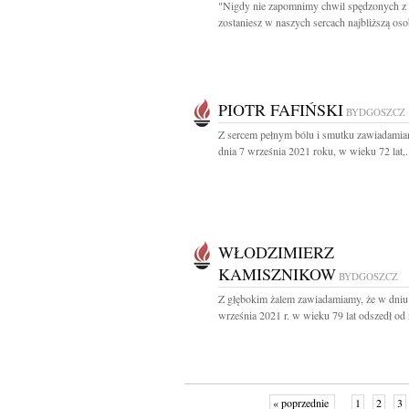
"Nigdy nie zapomnimy chwil spędzonych z 
zostaniesz w naszych sercach najbliższą oso
PIOTR FAFIŃSKI
BYDGOSZCZ
Z sercem pełnym bólu i smutku zawiadamia
dnia 7 września 2021 roku, w wieku 72 lat,.
WŁODZIMIERZ
KAMISZNIKOW
BYDGOSZCZ
Z głębokim żalem zawiadamiamy, że w dniu
września 2021 r. w wieku 79 lat odszedł od 
« poprzednie
1
2
3