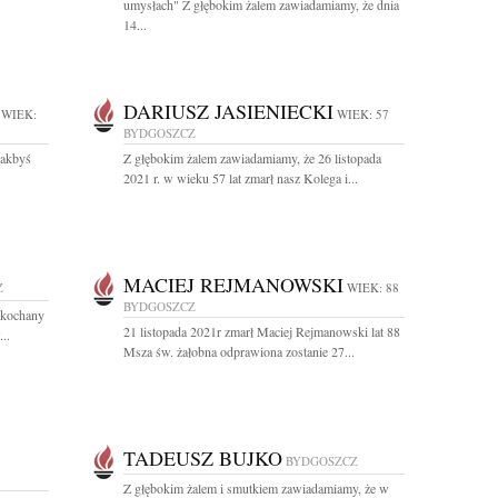
umysłach" Z głębokim żalem zawiadamiamy, że dnia
14...
DARIUSZ JASIENIECKI
WIEK:
WIEK: 57
BYDGOSZCZ
jakbyś
Z głębokim żalem zawiadamiamy, że 26 listopada
2021 r. w wieku 57 lat zmarł nasz Kolega i...
MACIEJ REJMANOWSKI
Z
WIEK: 88
BYDGOSZCZ
ukochany
21 listopada 2021r zmarł Maciej Rejmanowski lat 88
..
Msza św. żałobna odprawiona zostanie 27...
TADEUSZ BUJKO
BYDGOSZCZ
Z głębokim żalem i smutkiem zawiadamiamy, że w