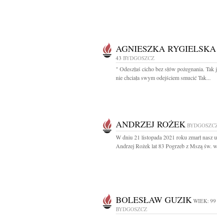
AGNIESZKA RYGIELSKA
43
BYDGOSZCZ
" Odeszłaś cicho bez słów pożegnania. Tak 
nie chciała swym odejściem smucić Tak...
ANDRZEJ ROŻEK
BYDGOSZC
W dniu 21 listopada 2021 roku zmarł nasz 
Andrzej Rożek lat 83 Pogrzeb z Mszą św. w.
BOLESŁAW GUZIK
WIEK: 99
BYDGOSZCZ