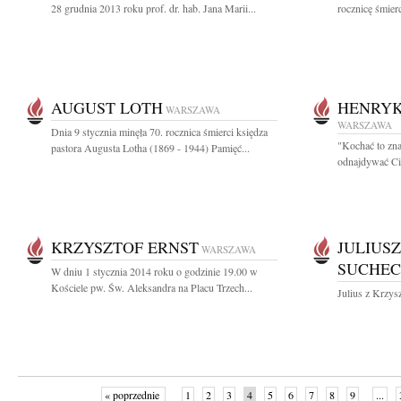
28 grudnia 2013 roku prof. dr. hab. Jana Marii...
rocznicę śmier
AUGUST LOTH
HENRYK
WARSZAWA
WARSZAWA
Dnia 9 stycznia minęła 70. rocznica śmierci księdza
"Kochać to zna
pastora Augusta Lotha (1869 - 1944) Pamięć...
odnajdywać Cie
KRZYSZTOF ERNST
JULIUS
WARSZAWA
SUCHEC
W dniu 1 stycznia 2014 roku o godzinie 19.00 w
Kościele pw. Św. Aleksandra na Placu Trzech...
Julius z Krzys
« poprzednie
1
2
3
4
5
6
7
8
9
...