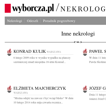
Nekrologi
Odeszli
Poradnik pogrzebowy
Inne nekrologi
KONRAD KULIK
PAWEŁ 
WARSZAWA
6 lutego 2009 roku w wyniku wypadku na planszy
W dniu 11 lute
szermierczej zmarł niespełna 18-letni Konrad...
Pawła Skolimo
ELŻBIETA MAJCHERCZYK
JÓZEF 
WARSZAWA
Dnia 11 lutego
"Można odejść na zawsze i być wciąż blisko" W dniu
śmierci Józef 
10 lutego 2014 roku mija czwarta rocznica...