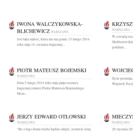
IWONA WALCZYKOWSKA-
KRZYSZ
BLICHEWICZ
WARSZAWA
WARSZAWA
W czwartą rocz
Jest taka miłość, która nie ma granic 15 lutego 2014
Skubiszewskie
roku mija 14. rocznica tragicznej...
godzinie...
PIOTR MATEUSZ BOJEMSKI
WOJCIE
WARSZAWA
Życie przemija,
Dnia 5 lutego 2014 roku mija piąta rocznica
Wojciech Toczy
tragicznej śmierci Piotra Mateusza Bojemskiego
Msze...
JERZY EDWARD OTŁOWSKI
MIECZY
WARSZAWA
WARSZAWA
"Bo z tego domu trzeba będzie odejść, zostawić żonę
28 stycznia 201