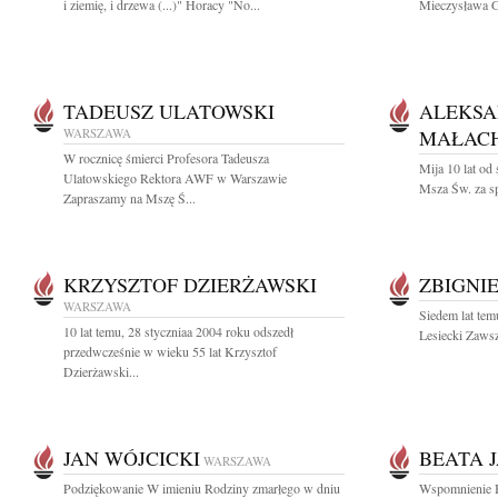
i ziemię, i drzewa (...)" Horacy "No...
Mieczysława G
TADEUSZ ULATOWSKI
ALEKS
WARSZAWA
MAŁAC
W rocznicę śmierci Profesora Tadeusza
Mija 10 lat o
Ulatowskiego Rektora AWF w Warszawie
Msza Św. za s
Zapraszamy na Mszę Ś...
KRZYSZTOF DZIERŻAWSKI
ZBIGNI
WARSZAWA
Siedem lat tem
10 lat temu, 28 styczniaa 2004 roku odszedł
Lesiecki Zawsz
przedwcześnie w wieku 55 lat Krzysztof
Dzierżawski...
JAN WÓJCICKI
BEATA 
WARSZAWA
Podziękowanie W imieniu Rodziny zmarłego w dniu
Wspomnienie B