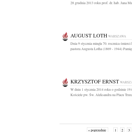
28 grudnia 2013 roku prof. dr. hab. Jana Mar
AUGUST LOTH
WARSZAWA
Dnia 9 stycznia minęła 70. rocznica śmierci 
pastora Augusta Lotha (1869 - 1944) Pamięć
KRZYSZTOF ERNST
WARSZ
W dniu 1 stycznia 2014 roku o godzinie 19
Kościele pw. Św. Aleksandra na Placu Trzec
« poprzednie
1
2
3