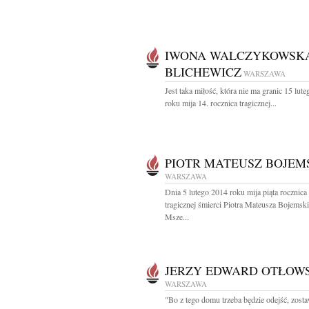
IWONA WALCZYKOWSK
BLICHEWICZ
WARSZAWA
Jest taka miłość, która nie ma granic 15 lut
roku mija 14. rocznica tragicznej...
PIOTR MATEUSZ BOJEM
WARSZAWA
Dnia 5 lutego 2014 roku mija piąta rocznica
tragicznej śmierci Piotra Mateusza Bojemsk
Msze...
JERZY EDWARD OTŁOW
WARSZAWA
"Bo z tego domu trzeba będzie odejść, zost