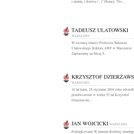
i ziemię, i drzewa (...)" Horacy "No...
TADEUSZ ULATOWSKI
WARSZAWA
W rocznicę śmierci Profesora Tadeusza
Ulatowskiego Rektora AWF w Warszawie
Zapraszamy na Mszę Ś...
KRZYSZTOF DZIERŻAWS
WARSZAWA
10 lat temu, 28 styczniaa 2004 roku odszedł
przedwcześnie w wieku 55 lat Krzysztof
Dzierżawski...
JAN WÓJCICKI
WARSZAWA
Podziękowanie W imieniu Rodziny zmarłeg