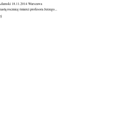
Adamski
18.11.2014
Warszawa
astą rocznicę śmierci profesora Jerzego...
ej