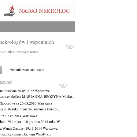
 nekrologów i wspomnień
wisko lub numer ogłoszenia:
+ szukanie zaawansowane
KROLOGI
na Brożyna
30.05.2022
Warszawa
ocznicę odejścia MARIANNA BROŻYNA Matko...
Chodorowska
26.03.2016
Warszawa
a 2016 roku minie 26. rocznica śmierci...
Guz
10.12.2014
Warszawa
dnia 1914 roku - 10 grudnia 2014 roku W...
a Wanda Zanussi
19.11.2014
Warszawa
rocznicę śmierci Jadwigi Wandy z...