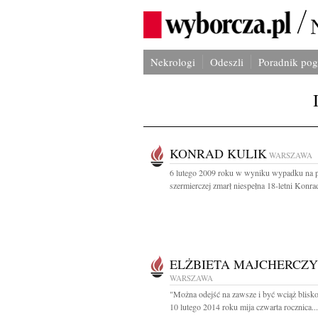
Nekrologi
Odeszli
Poradnik po
KONRAD KULIK
WARSZAWA
6 lutego 2009 roku w wyniku wypadku na 
szermierczej zmarł niespełna 18-letni Konrad
ELŻBIETA MAJCHERCZ
WARSZAWA
"Można odejść na zawsze i być wciąż blisk
10 lutego 2014 roku mija czwarta rocznica...