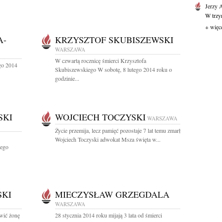
Jerzy 
W trzyn
+ więc
A-
KRZYSZTOF SKUBISZEWSKI
WARSZAWA
W czwartą rocznicę śmierci Krzysztofa
ego 2014
Skubiszewskiego W sobotę, 8 lutego 2014 roku o
godzinie...
SKI
WOJCIECH TOCZYSKI
WARSZAWA
Życie przemija, lecz pamięć pozostaje 7 lat temu zmarł
Wojciech Toczyski adwokat Msza święta w...
iego
SKI
MIECZYSŁAW GRZEGDALA
WARSZAWA
awić żonę
28 stycznia 2014 roku mijają 3 lata od śmierci