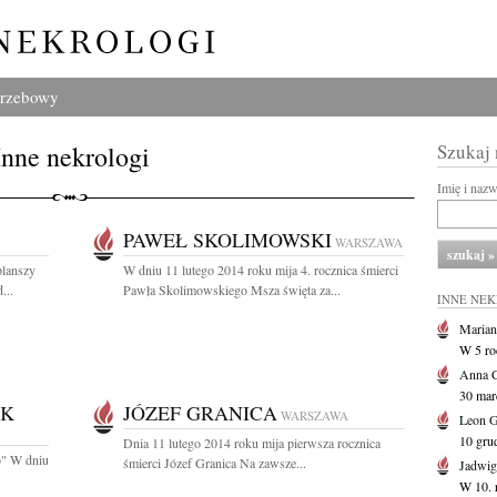
grzebowy
Inne nekrologi
Szukaj
Imię i naz
PAWEŁ SKOLIMOWSKI
WARSZAWA
planszy
W dniu 11 lutego 2014 roku mija 4. rocznica śmierci
...
Pawła Skolimowskiego Msza święta za...
INNE NE
Marian
W 5 r
Anna 
30 marc
YK
JÓZEF GRANICA
WARSZAWA
Leon 
10 gru
Dnia 11 lutego 2014 roku mija pierwsza rocznica
o" W dniu
śmierci Józef Granica Na zawsze...
Jadwig
W 10. 