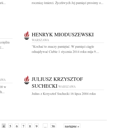
ii...
rocznicę śmierci. Życzliwych Jej pamięci prosimy o...
HENRYK MIODUSZEWSKI
WARSZAWA
księdza
"Kochać to znaczy pamiętać. W pamięci ciągle
...
odnajdywać Ciebie 1 stycznia 2014 roku mija 9....
JULIUSZ KRZYSZTOF
AWA
SUCHECKI
.00 w
WARSZAWA
h...
Julius z Krzysztof Suchecki 16 lipca 2004 roku
4
5
6
7
8
9
...
36
następne »