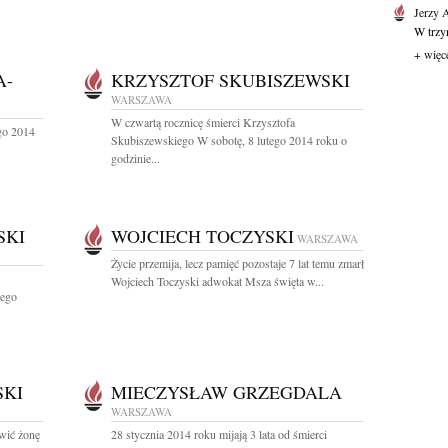
Jerzy 
W trzyn
+ więc
A-
KRZYSZTOF SKUBISZEWSKI
WARSZAWA
W czwartą rocznicę śmierci Krzysztofa
ego 2014
Skubiszewskiego W sobotę, 8 lutego 2014 roku o
godzinie...
SKI
WOJCIECH TOCZYSKI
WARSZAWA
Życie przemija, lecz pamięć pozostaje 7 lat temu zmarł
Wojciech Toczyski adwokat Msza święta w...
iego
SKI
MIECZYSŁAW GRZEGDALA
WARSZAWA
awić żonę
28 stycznia 2014 roku mijają 3 lata od śmierci