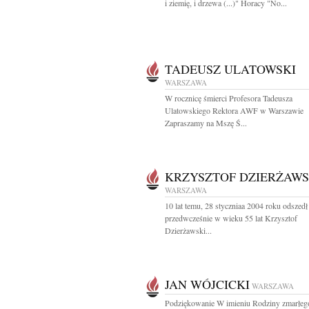
i ziemię, i drzewa (...)" Horacy "No...
TADEUSZ ULATOWSKI
WARSZAWA
W rocznicę śmierci Profesora Tadeusza
Ulatowskiego Rektora AWF w Warszawie
Zapraszamy na Mszę Ś...
KRZYSZTOF DZIERŻAWS
WARSZAWA
10 lat temu, 28 styczniaa 2004 roku odszedł
przedwcześnie w wieku 55 lat Krzysztof
Dzierżawski...
JAN WÓJCICKI
WARSZAWA
Podziękowanie W imieniu Rodziny zmarłeg