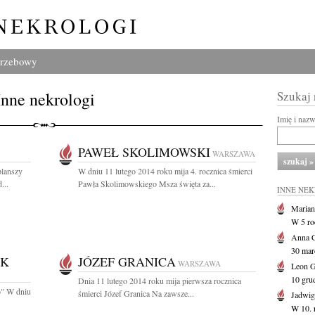
grzebowy
Inne nekrologi
Szukaj
Imię i naz
PAWEŁ SKOLIMOWSKI
WARSZAWA
planszy
W dniu 11 lutego 2014 roku mija 4. rocznica śmierci
...
Pawła Skolimowskiego Msza święta za...
INNE NE
Marian
W 5 r
Anna 
30 marc
YK
JÓZEF GRANICA
WARSZAWA
Leon 
10 gru
Dnia 11 lutego 2014 roku mija pierwsza rocznica
o" W dniu
śmierci Józef Granica Na zawsze...
Jadwig
W 10. 