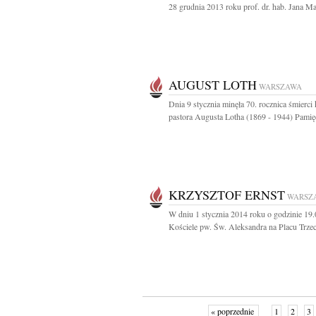
28 grudnia 2013 roku prof. dr. hab. Jana Mar
AUGUST LOTH
WARSZAWA
Dnia 9 stycznia minęła 70. rocznica śmierci 
pastora Augusta Lotha (1869 - 1944) Pamięć
KRZYSZTOF ERNST
WARSZ
W dniu 1 stycznia 2014 roku o godzinie 19
Kościele pw. Św. Aleksandra na Placu Trzec
« poprzednie
1
2
3