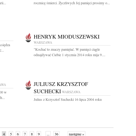
ii...
rocznicę śmierci. Życzliwych Jej pamięci prosimy o...
HENRYK MIODUSZEWSKI
WARSZAWA
księdza
"Kochać to znaczy pamiętać. W pamięci ciągle
...
odnajdywać Ciebie 1 stycznia 2014 roku mija 9....
JULIUSZ KRZYSZTOF
AWA
SUCHECKI
.00 w
WARSZAWA
h...
Julius z Krzysztof Suchecki 16 lipca 2004 roku
4
5
6
7
8
9
...
36
następne »