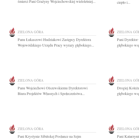
śmierci Pani Grażyny Wojciechowskiej wieloletniej...
ciepło i...
ZIELONA GÓRA
ZIELONA GÓ
Panu Łukaszowi Hudziakowi Zastępcy Dyrektora
Pani Dyrektor
Wojewódzkiego Urzędu Pracy wyrazy głębokiego...
głębokiego wsp
ZIELONA GÓRA
ZIELONA GÓ
Panu Wojciechowi Olszewskiemu Dyrektorowi
Drogiej Koleża
Biura Projektów Własnych i Społeczeństwa...
głębokiego wsp
ZIELONA GÓRA
ZIELONA GÓ
Pani Krystynie Sibińskej Posłance na Sejm
Pani Katarzyni