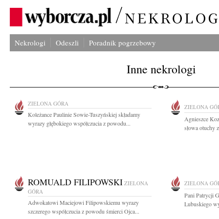
Nekrologi
Odeszli
Poradnik pogrzebowy
Inne nekrologi
ZIELONA GÓRA
ZIELONA GÓ
Koleżance Paulinie Sowie-Tuszyńskiej składamy
Agnieszce Kozi
wyrazy głębokiego współczucia z powodu...
słowa otuchy z
ROMUALD FILIPOWSKI
ZIELONA
ZIELONA GÓ
GÓRA
Pani Patrycji
Adwokatowi Maciejowi Filipowskiemu wyrazy
Lubuskiego wy
szczerego współczucia z powodu śmierci Ojca...