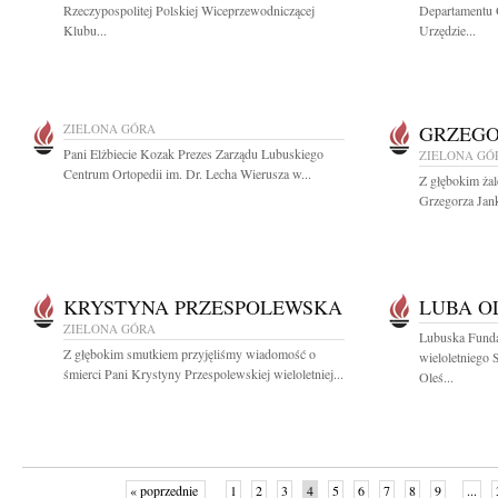
Rzeczypospolitej Polskiej Wiceprzewodniczącej
Departamentu 
Klubu...
Urzędzie...
ZIELONA GÓRA
GRZEGO
Pani Elżbiecie Kozak Prezes Zarządu Lubuskiego
ZIELONA GÓ
Centrum Ortopedii im. Dr. Lecha Wierusza w...
Z głębokim ża
Grzegorza Jank
KRYSTYNA PRZESPOLEWSKA
LUBA O
ZIELONA GÓRA
Lubuska Fund
Z głębokim smutkiem przyjęliśmy wiadomość o
wieloletniego 
śmierci Pani Krystyny Przespolewskiej wieloletniej...
Oleś...
« poprzednie
1
2
3
4
5
6
7
8
9
...