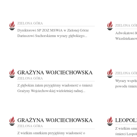
ZIELONA GÓRA
ZIELONA GÓ
Dyrektorowi SP ZOZ MSWiA w Zielonej Górze
Adwokatowi K
Dariuszowi Suchorskiemu wyrazy głębokiego...
Wicedziekanow
GRAŻYNA WOJCIECHOWSKA
ZIELONA GÓ
ZIELONA GÓRA
Wyrazy współc
Z głębokim żalem przyjęliśmy wiadomość o śmierci
powodu śmierc
Grażyny Wojciechowskiej wieloletniej radnej...
GRAŻYNA WOJCIECHOWSKA
LEOPOL
ZIELONA GÓRA
Z wielkim smu
Z wielkim smutkiem przyjęliśmy wiadomość o
śmierci Leopo