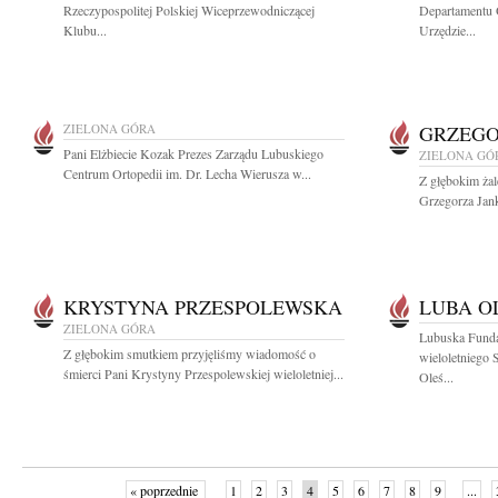
Rzeczypospolitej Polskiej Wiceprzewodniczącej
Departamentu 
Klubu...
Urzędzie...
ZIELONA GÓRA
GRZEGO
Pani Elżbiecie Kozak Prezes Zarządu Lubuskiego
ZIELONA GÓ
Centrum Ortopedii im. Dr. Lecha Wierusza w...
Z głębokim ża
Grzegorza Jank
KRYSTYNA PRZESPOLEWSKA
LUBA O
ZIELONA GÓRA
Lubuska Fund
Z głębokim smutkiem przyjęliśmy wiadomość o
wieloletniego 
śmierci Pani Krystyny Przespolewskiej wieloletniej...
Oleś...
« poprzednie
1
2
3
4
5
6
7
8
9
...