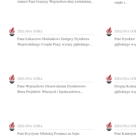
śmierci Pani Grażyny Wojciechowskiej wieloletniej...
ciepło i...
ZIELONA GÓRA
ZIELONA GÓ
Panu Łukaszowi Hudziakowi Zastępcy Dyrektora
Pani Dyrektor
Wojewódzkiego Urzędu Pracy wyrazy głębokiego...
głębokiego wsp
ZIELONA GÓRA
ZIELONA GÓ
Panu Wojciechowi Olszewskiemu Dyrektorowi
Drogiej Koleża
Biura Projektów Własnych i Społeczeństwa...
głębokiego wsp
ZIELONA GÓRA
ZIELONA GÓ
Pani Krystynie Sibińskej Posłance na Sejm
Pani Katarzyni