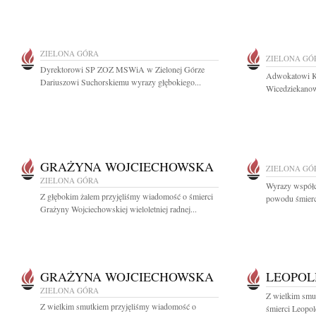
ZIELONA GÓRA
ZIELONA GÓ
Dyrektorowi SP ZOZ MSWiA w Zielonej Górze
Adwokatowi K
Dariuszowi Suchorskiemu wyrazy głębokiego...
Wicedziekanow
GRAŻYNA WOJCIECHOWSKA
ZIELONA GÓ
ZIELONA GÓRA
Wyrazy współc
Z głębokim żalem przyjęliśmy wiadomość o śmierci
powodu śmierc
Grażyny Wojciechowskiej wieloletniej radnej...
GRAŻYNA WOJCIECHOWSKA
LEOPOL
ZIELONA GÓRA
Z wielkim smu
Z wielkim smutkiem przyjęliśmy wiadomość o
śmierci Leopo