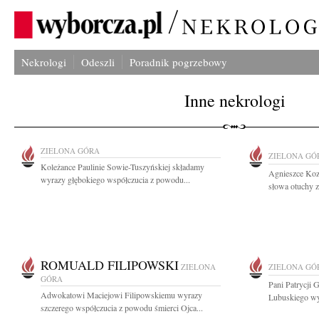
Nekrologi
Odeszli
Poradnik pogrzebowy
Inne nekrologi
ZIELONA GÓRA
ZIELONA GÓ
Koleżance Paulinie Sowie-Tuszyńskiej składamy
Agnieszce Kozi
wyrazy głębokiego współczucia z powodu...
słowa otuchy z
ROMUALD FILIPOWSKI
ZIELONA
ZIELONA GÓ
GÓRA
Pani Patrycji
Adwokatowi Maciejowi Filipowskiemu wyrazy
Lubuskiego wy
szczerego współczucia z powodu śmierci Ojca...