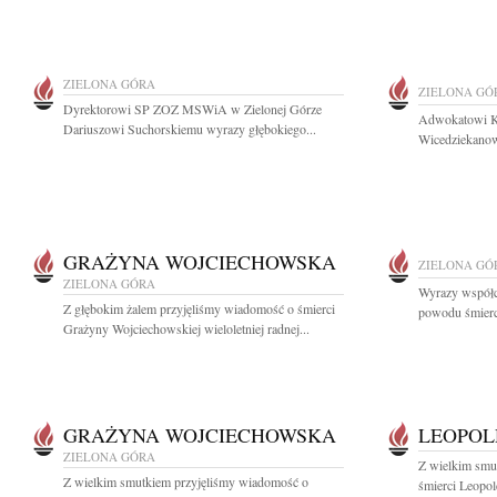
ZIELONA GÓRA
ZIELONA GÓ
Dyrektorowi SP ZOZ MSWiA w Zielonej Górze
Adwokatowi K
Dariuszowi Suchorskiemu wyrazy głębokiego...
Wicedziekanow
GRAŻYNA WOJCIECHOWSKA
ZIELONA GÓ
ZIELONA GÓRA
Wyrazy współc
Z głębokim żalem przyjęliśmy wiadomość o śmierci
powodu śmierc
Grażyny Wojciechowskiej wieloletniej radnej...
GRAŻYNA WOJCIECHOWSKA
LEOPOL
ZIELONA GÓRA
Z wielkim smu
Z wielkim smutkiem przyjęliśmy wiadomość o
śmierci Leopo