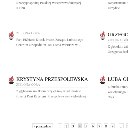
Rzeczypospolitej Polskiej Wiceprzewodniczącej
Departamentu 
Klubu...
Urzędzie...
ZIELONA GÓRA
GRZEGO
Pani Elżbiecie Kozak Prezes Zarządu Lubuskiego
ZIELONA GÓ
Centrum Ortopedii im. Dr. Lecha Wierusza w...
Z głębokim ża
Grzegorza Jank
KRYSTYNA PRZESPOLEWSKA
LUBA O
ZIELONA GÓRA
Lubuska Fund
Z głębokim smutkiem przyjęliśmy wiadomość o
wieloletniego 
śmierci Pani Krystyny Przespolewskiej wieloletniej...
Oleś...
« poprzednie
1
2
3
4
5
6
7
8
9
...