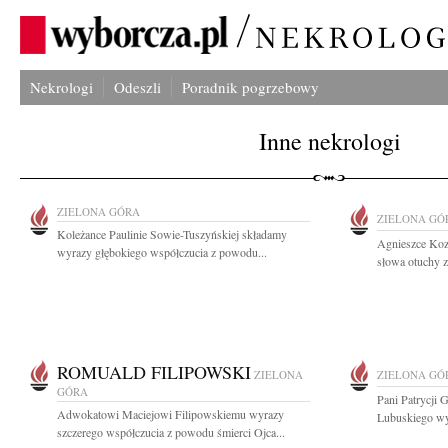
Nekrologi
Odeszli
Poradnik pogrzebowy
Inne nekrologi
ZIELONA GÓRA
ZIELONA GÓ
Koleżance Paulinie Sowie-Tuszyńskiej składamy
Agnieszce Kozi
wyrazy głębokiego współczucia z powodu...
słowa otuchy z
ROMUALD FILIPOWSKI
ZIELONA
ZIELONA GÓ
GÓRA
Pani Patrycji
Adwokatowi Maciejowi Filipowskiemu wyrazy
Lubuskiego wy
szczerego współczucia z powodu śmierci Ojca...