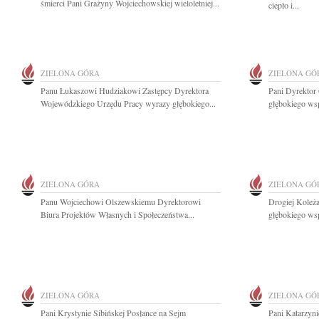
śmierci Pani Grażyny Wojciechowskiej wieloletniej...
ciepło i...
ZIELONA GÓRA
ZIELONA GÓ
Panu Łukaszowi Hudziakowi Zastępcy Dyrektora
Pani Dyrektor
Wojewódzkiego Urzędu Pracy wyrazy głębokiego...
głębokiego wsp
ZIELONA GÓRA
ZIELONA GÓ
Panu Wojciechowi Olszewskiemu Dyrektorowi
Drogiej Koleża
Biura Projektów Własnych i Społeczeństwa...
głębokiego wsp
ZIELONA GÓRA
ZIELONA GÓ
Pani Krystynie Sibińskej Posłance na Sejm
Pani Katarzyni