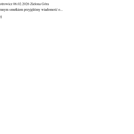
otrowicz
06.02.2026
Zielona Góra
mnym smutkiem przyjęliśmy wiadomość o...
ej