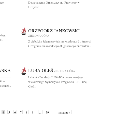
ącej
Departamentu Organizacyjno-Prawnego w
Urzędzie...
GRZEGORZ JANKOWSKI
kiego
ZIELONA GÓRA
...
Z głębokim żalem przyjęliśmy wiadomość o śmierci
Grzegorza Jankowskiego długoletniego burmistrza...
WSKA
LUBA OLEŚ
ZIELONA GÓRA
Lubuska Fundacja JUDAICA żegna swojego
ść o
wieloletniego Sympatyka i Przyjaciela B.P. Lubę
letniej...
Oleś...
4
5
6
7
8
9
...
39
następne »