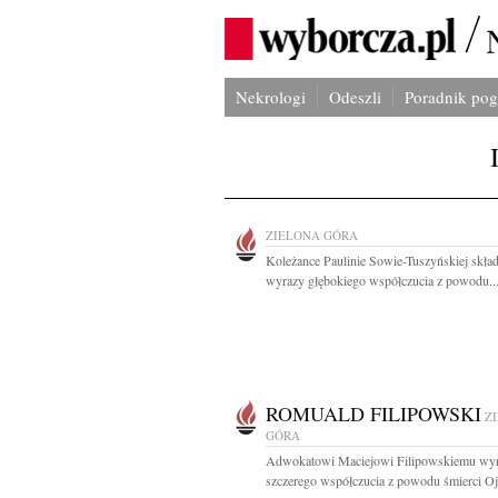
Nekrologi
Odeszli
Poradnik po
ZIELONA GÓRA
Koleżance Paulinie Sowie-Tuszyńskiej skł
wyrazy głębokiego współczucia z powodu..
ROMUALD FILIPOWSKI
Z
GÓRA
Adwokatowi Maciejowi Filipowskiemu wy
szczerego współczucia z powodu śmierci Ojc