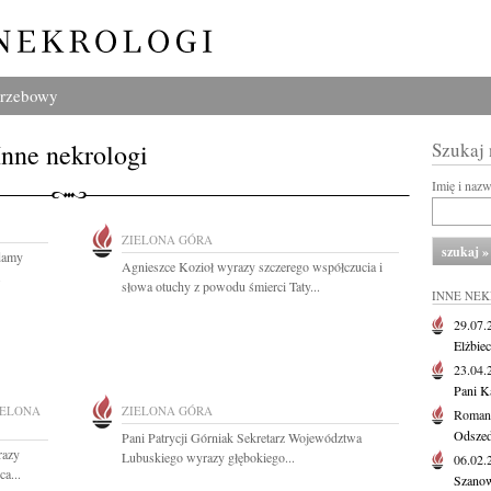
grzebowy
Inne nekrologi
Szukaj
Imię i naz
ZIELONA GÓRA
adamy
Agnieszce Kozioł wyrazy szczerego współczucia i
.
słowa otuchy z powodu śmierci Taty...
INNE NE
29.07
Elżbie
23.04
Pani K
IELONA
ZIELONA GÓRA
Roman
Odszedł
Pani Patrycji Górniak Sekretarz Województwa
razy
Lubuskiego wyrazy głębokiego...
06.02
a...
Szanow