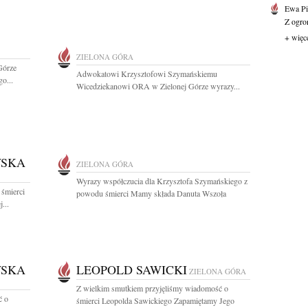
Ewa Pi
Z ogro
+ więc
ZIELONA GÓRA
Górze
Adwokatowi Krzysztofowi Szymańskiemu
o...
Wicedziekanowi ORA w Zielonej Górze wyrazy...
WSKA
ZIELONA GÓRA
Wyrazy współczucia dla Krzysztofa Szymańskiego z
 śmierci
powodu śmierci Mamy składa Danuta Wszoła
...
WSKA
LEOPOLD SAWICKI
ZIELONA GÓRA
Z wielkim smutkiem przyjęliśmy wiadomość o
ć o
śmierci Leopolda Sawickiego Zapamiętamy Jego