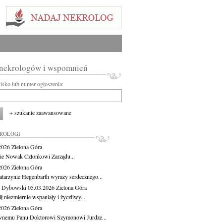
 nekrologów i wspomnień
wisko lub numer ogłoszenia:
+ szukanie zaawansowane
KROLOGI
.2026
Zielona Góra
cie Nowak Członkowi Zarządu...
.2026
Zielona Góra
atarzynie Hegenbarth wyrazy serdecznego...
 Dybowski
05.03.2026
Zielona Góra
 niezmiernie wspaniały i życzliwy...
.2026
Zielona Góra
nemu Panu Doktorowi Szymonowi Jurdze...