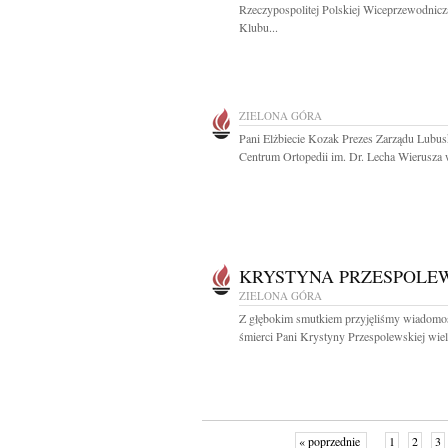
Rzeczypospolitej Polskiej Wiceprzewodnicz
Klubu...
ZIELONA GÓRA
Pani Elżbiecie Kozak Prezes Zarządu Lubus
Centrum Ortopedii im. Dr. Lecha Wierusza w
KRYSTYNA PRZESPOLE
ZIELONA GÓRA
Z głębokim smutkiem przyjęliśmy wiadomo
śmierci Pani Krystyny Przespolewskiej wielo
« poprzednie
1
2
3