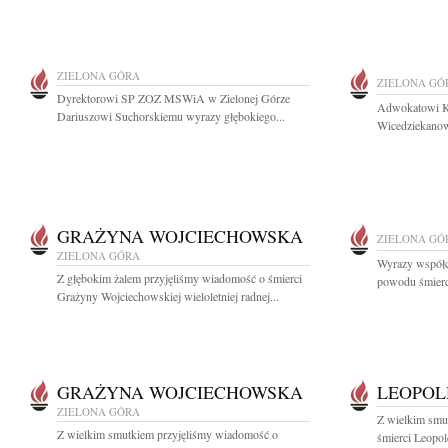
ZIELONA GÓRA
ZIELONA GÓ
Dyrektorowi SP ZOZ MSWiA w Zielonej Górze
Adwokatowi K
Dariuszowi Suchorskiemu wyrazy głębokiego...
Wicedziekanow
GRAŻYNA WOJCIECHOWSKA
ZIELONA GÓ
ZIELONA GÓRA
Wyrazy współc
Z głębokim żalem przyjęliśmy wiadomość o śmierci
powodu śmierc
Grażyny Wojciechowskiej wieloletniej radnej...
GRAŻYNA WOJCIECHOWSKA
LEOPOL
ZIELONA GÓRA
Z wielkim smu
Z wielkim smutkiem przyjęliśmy wiadomość o
śmierci Leopo