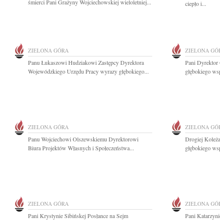
śmierci Pani Grażyny Wojciechowskiej wieloletniej...
ciepło i...
ZIELONA GÓRA
ZIELONA GÓ
Panu Łukaszowi Hudziakowi Zastępcy Dyrektora
Pani Dyrektor
Wojewódzkiego Urzędu Pracy wyrazy głębokiego...
głębokiego wsp
ZIELONA GÓRA
ZIELONA GÓ
Panu Wojciechowi Olszewskiemu Dyrektorowi
Drogiej Koleża
Biura Projektów Własnych i Społeczeństwa...
głębokiego wsp
ZIELONA GÓRA
ZIELONA GÓ
Pani Krystynie Sibińskej Posłance na Sejm
Pani Katarzyni