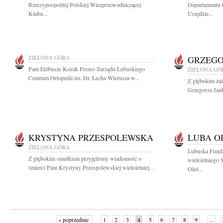
Rzeczypospolitej Polskiej Wiceprzewodniczącej
Departamentu 
Klubu...
Urzędzie...
ZIELONA GÓRA
GRZEGO
Pani Elżbiecie Kozak Prezes Zarządu Lubuskiego
ZIELONA GÓ
Centrum Ortopedii im. Dr. Lecha Wierusza w...
Z głębokim ża
Grzegorza Jank
KRYSTYNA PRZESPOLEWSKA
LUBA O
ZIELONA GÓRA
Lubuska Fund
Z głębokim smutkiem przyjęliśmy wiadomość o
wieloletniego 
śmierci Pani Krystyny Przespolewskiej wieloletniej...
Oleś...
« poprzednie
1
2
3
4
5
6
7
8
9
...