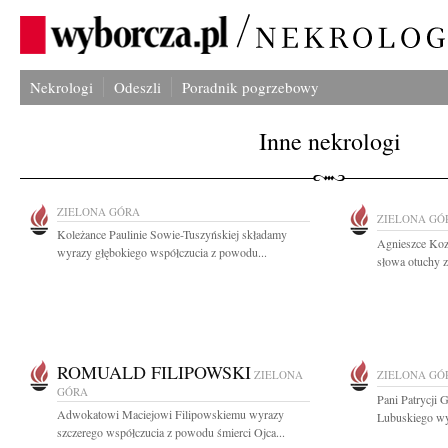
Nekrologi
Odeszli
Poradnik pogrzebowy
Inne nekrologi
ZIELONA GÓRA
ZIELONA GÓ
Koleżance Paulinie Sowie-Tuszyńskiej składamy
Agnieszce Kozi
wyrazy głębokiego współczucia z powodu...
słowa otuchy z
ROMUALD FILIPOWSKI
ZIELONA
ZIELONA GÓ
GÓRA
Pani Patrycji
Adwokatowi Maciejowi Filipowskiemu wyrazy
Lubuskiego wy
szczerego współczucia z powodu śmierci Ojca...