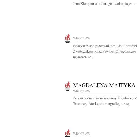
Jana Klempousa oddanego swoim pacjentom
WROCŁAW
Naszym Współpracownikom Panu Piotrowi
Zwoździakowi oraz Pawłowi Zwoździakow
najszczersze...
MAGDALENA MAJTYKA
WROCŁAW
Ze smutkiem i żalem żegnamy Magdalenę M
Tancerkę, aktorkę, choreografkę, naszą...
WROCŁAW