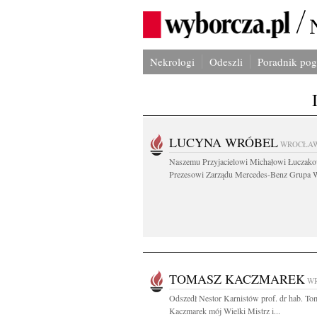
Nekrologi
Odeszli
Poradnik po
LUCYNA WRÓBEL
WROCŁA
Naszemu Przyjacielowi Michałowi Łuczak
Prezesowi Zarządu Mercedes-Benz Grupa W
TOMASZ KACZMAREK
W
Odszedł Nestor Karnistów prof. dr hab. To
Kaczmarek mój Wielki Mistrz i...