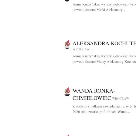
Annie Kuczyńskiej wyrazy głębokiego wspó
powodu śmierci Matki Aleksandry...
ALEKSANDRA KOCHUT
WROCŁAW
Annie Kuczyńskiej wyrazy głębokiego wspó
powodu śmierci Mamy Aleksandry Kochute
WANDA RONKA-
CHMIELOWIEC
WROCŁAW
Z wielkim smutkiem zawiadamiamy, że 26 l
2026 roku zmarła prof. dr hab. Wanda...