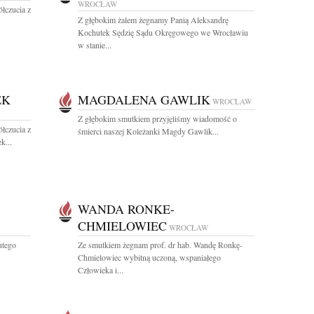
WROCŁAW
łczucia z
Z głębokim żalem żegnamy Panią Aleksandrę
Kochutek Sędzię Sądu Okręgowego we Wrocławiu
w stanie...
EK
MAGDALENA GAWLIK
WROCŁAW
Z głębokim smutkiem przyjęliśmy wiadomość o
łczucia z
śmierci naszej Koleżanki Magdy Gawlik...
k...
WANDA RONKE-
CHMIELOWIEC
WROCŁAW
utego
Ze smutkiem żegnam prof. dr hab. Wandę Ronkę-
Chmielowiec wybitną uczoną, wspaniałego
Człowieka i...