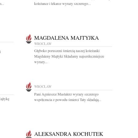
...
koleżance i lekarce wyrazy szczerego...
MAGDALENA MAJTYJKA
WROCŁAW
Głęboko poruszeni śmiercią naszej koleżanki
i
Magdaleny Majtyki Składamy najserdeczniejsze
wyrazy...
WROCŁAW
Pani Agnieszce Mastalerz wyrazy szczerego
ajtykę
współczucia z powodu śmierci Taty składają...
ALEKSANDRA KOCHUTEK