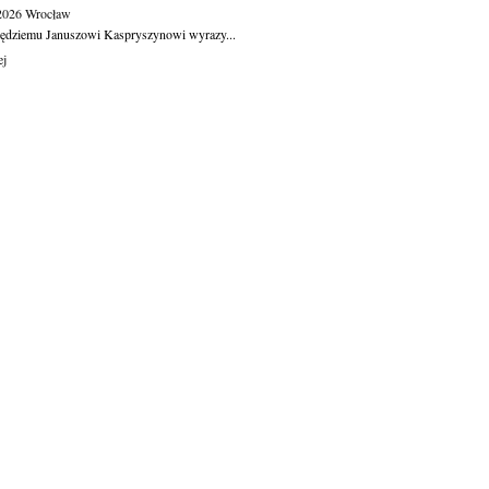
.2026
Wrocław
ędziemu Januszowi Kaspryszynowi wyrazy...
ej