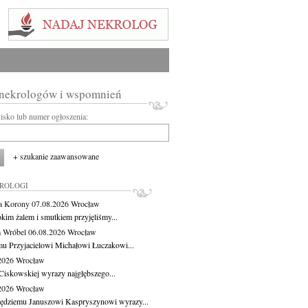
 nekrologów i wspomnień
wisko lub numer ogłoszenia:
+ szukanie zaawansowane
KROLOGI
a Korony
07.08.2026
Wrocław
okim żalem i smutkiem przyjęliśmy...
 Wróbel
06.08.2026
Wrocław
u Przyjacielowi Michałowi Łuczakowi...
.2026
Wrocław
Ciskowskiej wyrazy najgłębszego...
.2026
Wrocław
ędziemu Januszowi Kaspryszynowi wyrazy...