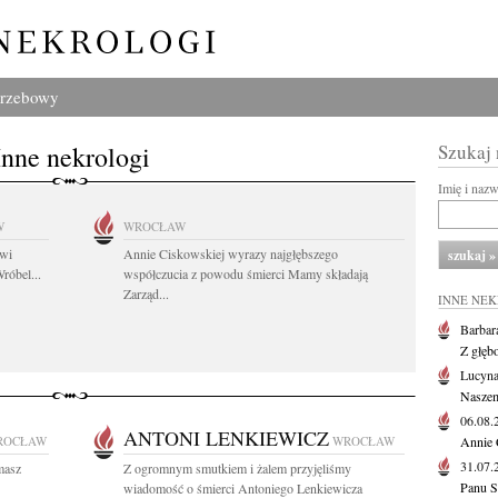
grzebowy
Inne nekrologi
Szukaj
Imię i naz
W
WROCŁAW
owi
Annie Ciskowskiej wyrazy najgłębszego
róbel...
współczucia z powodu śmierci Mamy składają
Zarząd...
INNE NE
Barbar
Z głęb
Lucyna
Naszem
06.08
ANTONI LENKIEWICZ
ROCŁAW
WROCŁAW
Annie 
31.07
masz
Z ogromnym smutkiem i żalem przyjęliśmy
Panu S
wiadomość o śmierci Antoniego Lenkiewicza