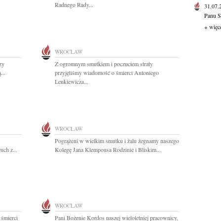
Radnego Rady...
31.07
Panu S
+ więc
WROCŁAW
zy
Z ogromnym smutkiem i poczuciem straty
...
przyjęliśmy wiadomość o śmierci Antoniego
Lenkiewicza...
WROCŁAW
Pogrążeni w wielkim smutku i żalu żegnamy naszego
uch z...
Kolegę Jana Klempousa Rodzinie i Bliskim...
WROCŁAW
 śmierci
Pani Bożenie Kordos naszej wieloletniej pracownicy,