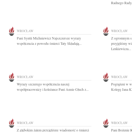
Radnego Rady.
WROCŁAW
WROCŁAW
Pani Syntii Michniewicz Najszczersze wyrazy
Z ogromnym sm
współczucia z powodu śmierci Taty Składają...
przyjęliśmy w
Lenkiewicza...
WROCŁAW
WROCŁAW
Wyrazy szczerego współczucia naszej
Pogrążeni w w
współpracownicy i koleżance Pani Annie Głuch z...
Kolegę Jana Kl
WROCŁAW
WROCŁAW
Z głębokim żalem przyjęliśmy wiadomość o śmierci
Pani Bożenie K