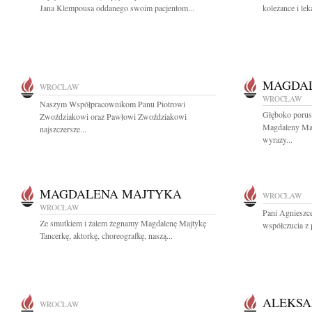
Jana Klempousa oddanego swoim pacjentom...
koleżance i lek
MAGDAL
WROCŁAW
WROCŁAW
Naszym Współpracownikom Panu Piotrowi
Głęboko porusz
Zwoździakowi oraz Pawłowi Zwoździakowi
Magdaleny Maj
najszczersze...
wyrazy...
MAGDALENA MAJTYKA
WROCŁAW
WROCŁAW
Pani Agnieszc
Ze smutkiem i żalem żegnamy Magdalenę Majtykę
współczucia z 
Tancerkę, aktorkę, choreografkę, naszą...
ALEKSA
WROCŁAW