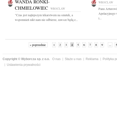
WANDA RONKI-
WROCŁAW
CHMIELOWIEC
WROCŁAW
Panu Arturowi
Apelacyjnego 
"Czas jest najlepszym lekarstwem na smutek, a
i...
wspomnień nikt nam nie odbierze, zawsze będą z...
« poprzednie
1
2
3
4
5
6
7
8
9
...
Copyright © Wyborcza sp. z o.o.
O nas
Staże u nas
Reklama
Polityka 
Ustawienia prywatności