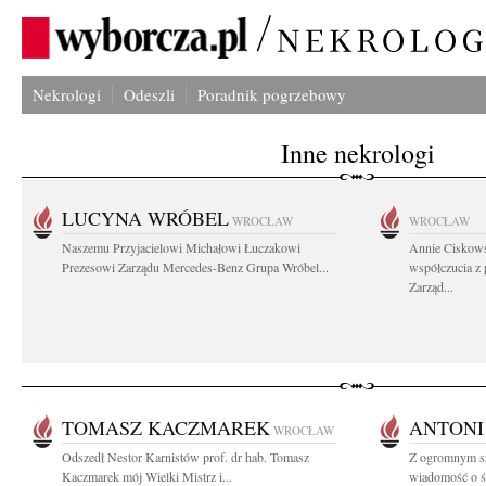
Nekrologi
Odeszli
Poradnik pogrzebowy
Inne nekrologi
LUCYNA WRÓBEL
WROCŁAW
WROCŁAW
Naszemu Przyjacielowi Michałowi Łuczakowi
Annie Ciskows
Prezesowi Zarządu Mercedes-Benz Grupa Wróbel...
współczucia z
Zarząd...
TOMASZ KACZMAREK
ANTONI
WROCŁAW
Odszedł Nestor Karnistów prof. dr hab. Tomasz
Z ogromnym sm
Kaczmarek mój Wielki Mistrz i...
wiadomość o ś