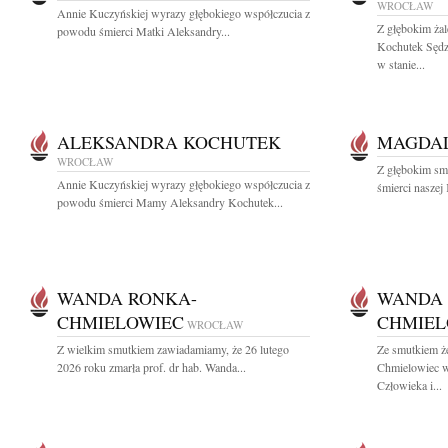
WROCŁAW
Annie Kuczyńskiej wyrazy głębokiego współczucia z
Z głębokim ża
powodu śmierci Matki Aleksandry...
Kochutek Sęd
w stanie...
ALEKSANDRA KOCHUTEK
MAGDAL
WROCŁAW
Z głębokim sm
Annie Kuczyńskiej wyrazy głębokiego współczucia z
śmierci naszej
powodu śmierci Mamy Aleksandry Kochutek...
WANDA RONKA-
WANDA 
CHMIELOWIEC
CHMIEL
WROCŁAW
Z wielkim smutkiem zawiadamiamy, że 26 lutego
Ze smutkiem ż
2026 roku zmarła prof. dr hab. Wanda...
Chmielowiec w
Człowieka i...