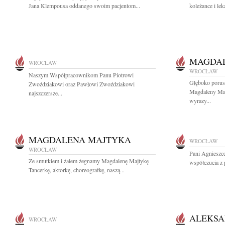
Jana Klempousa oddanego swoim pacjentom...
koleżance i lek
MAGDAL
WROCŁAW
WROCŁAW
Naszym Współpracownikom Panu Piotrowi
Głęboko porusz
Zwoździakowi oraz Pawłowi Zwoździakowi
Magdaleny Maj
najszczersze...
wyrazy...
MAGDALENA MAJTYKA
WROCŁAW
WROCŁAW
Pani Agnieszc
Ze smutkiem i żalem żegnamy Magdalenę Majtykę
współczucia z 
Tancerkę, aktorkę, choreografkę, naszą...
ALEKSA
WROCŁAW