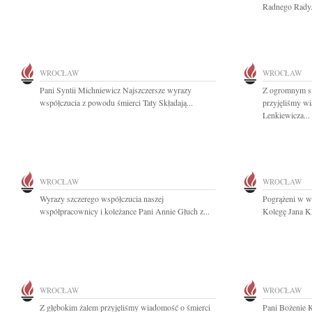
Radnego Rady.
WROCŁAW
WROCŁAW
Pani Syntii Michniewicz Najszczersze wyrazy
Z ogromnym sm
współczucia z powodu śmierci Taty Składają...
przyjęliśmy w
Lenkiewicza...
WROCŁAW
WROCŁAW
Wyrazy szczerego współczucia naszej
Pogrążeni w w
współpracownicy i koleżance Pani Annie Głuch z...
Kolegę Jana Kl
WROCŁAW
WROCŁAW
Z głębokim żalem przyjęliśmy wiadomość o śmierci
Pani Bożenie K