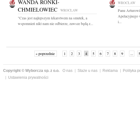
WANDA RONKI-
WROCŁAW
CHMIELOWIEC
WROCŁAW
Panu Arturowi
Apelacyjnego 
"Czas jest najlepszym lekarstwem na smutek, a
i...
wspomnień nikt nam nie odbierze, zawsze będą z...
« poprzednie
1
2
3
4
5
6
7
8
9
...
Copyright © Wyborcza sp. z o.o.
O nas
Staże u nas
Reklama
Polityka 
Ustawienia prywatności