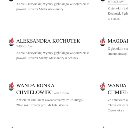
WROCŁAW
Annie Kuczyńskiej wyrazy głębokiego współczucia z
Z głębokim ża
powodu śmierci Matki Aleksandry...
Kochutek Sęd
w stanie...
ALEKSANDRA KOCHUTEK
MAGDAL
WROCŁAW
Z głębokim sm
Annie Kuczyńskiej wyrazy głębokiego współczucia z
śmierci naszej
powodu śmierci Mamy Aleksandry Kochutek...
WANDA RONKA-
WANDA 
CHMIELOWIEC
CHMIEL
WROCŁAW
Z wielkim smutkiem zawiadamiamy, że 26 lutego
Ze smutkiem ż
2026 roku zmarła prof. dr hab. Wanda...
Chmielowiec w
Człowieka i...