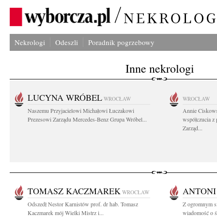
Nekrologi
Odeszli
Poradnik pogrzebowy
Inne nekrologi
LUCYNA WRÓBEL
WROCŁAW
WROCŁAW
Naszemu Przyjacielowi Michałowi Łuczakowi
Annie Ciskows
Prezesowi Zarządu Mercedes-Benz Grupa Wróbel...
współczucia z
Zarząd...
TOMASZ KACZMAREK
ANTONI
WROCŁAW
Odszedł Nestor Karnistów prof. dr hab. Tomasz
Z ogromnym sm
Kaczmarek mój Wielki Mistrz i...
wiadomość o ś