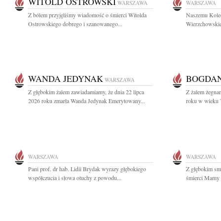
WITOLD OSTROWSKI
WARSZAWA
WARSZAWA
Z bólem przyjęliśmy wiadomość o śmierci Witolda
Naszemu Koled
Ostrowskiego dobrego i szanowanego...
Wierzchowskie
WANDA JEDYNAK
BOGDAN
WARSZAWA
Z głębokim żalem zawiadamiamy, że dnia 22 lipca
Z żalem żegnam
2026 roku zmarła Wanda Jedynak Emerytowany...
roku w wieku 7
WARSZAWA
WARSZAWA
Pani prof. dr hab. Lidii Brydak wyrazy głębokiego
Z głębokim sm
współczucia i słowa otuchy z powodu...
śmierci Mamy 