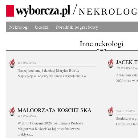
Nekrologi
Odeszli
Poradnik pogrzebowy
Inne nekrologi
JACEK 
WARSZAWA
79
WARSZAW
Naszej kochanej i dzielnej Marylce Butruk
Z wielkim żale
Najcieplejsze wyrazy wsparcia i współczucia w...
2026 roku w Au
MAŁGORZATA KOŚCIELSKA
WARSZAWA
WARSZAWA
Serdeczne wyr
W dniu 3 sierpnia 2026 roku zmarła Profesor
Profesora Dar
Małgorzata Kościelska Jej prace badawcze i
praktyka...