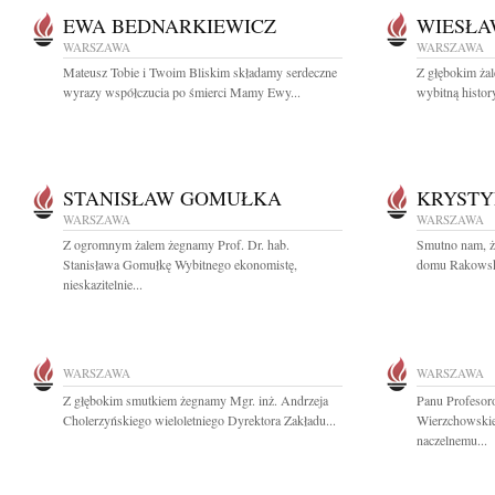
EWA BEDNARKIEWICZ
WIESŁA
WARSZAWA
WARSZAWA
Mateusz Tobie i Twoim Bliskim składamy serdeczne
Z głębokim ża
wyrazy współczucia po śmierci Mamy Ewy...
wybitną histor
STANISŁAW GOMUŁKA
KRYST
WARSZAWA
WARSZAWA
Z ogromnym żalem żegnamy Prof. Dr. hab.
Smutno nam, ż
Stanisława Gomułkę Wybitnego ekonomistę,
domu Rakowska 
nieskazitelnie...
WARSZAWA
WARSZAWA
Z głębokim smutkiem żegnamy Mgr. inż. Andrzeja
Panu Profesor
Cholerzyńskiego wieloletniego Dyrektora Zakładu...
Wierzchowskie
naczelnemu...