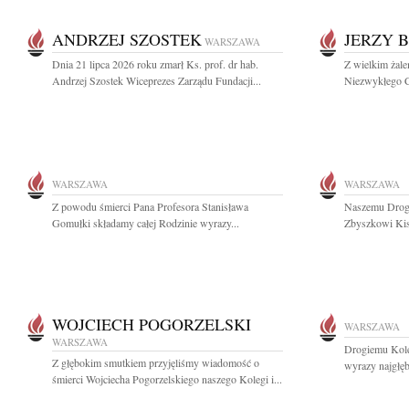
ANDRZEJ SZOSTEK
JERZY 
WARSZAWA
Dnia 21 lipca 2026 roku zmarł Ks. prof. dr hab.
Z wielkim żal
Andrzej Szostek Wiceprezes Zarządu Fundacji...
Niezwykłego C
WARSZAWA
WARSZAWA
Z powodu śmierci Pana Profesora Stanisława
Naszemu Drogi
Gomułki składamy całej Rodzinie wyrazy...
Zbyszkowi Kisi
WOJCIECH POGORZELSKI
WARSZAWA
WARSZAWA
Drogiemu Kol
Z głębokim smutkiem przyjęliśmy wiadomość o
wyrazy najgłę
śmierci Wojciecha Pogorzelskiego naszego Kolegi i...