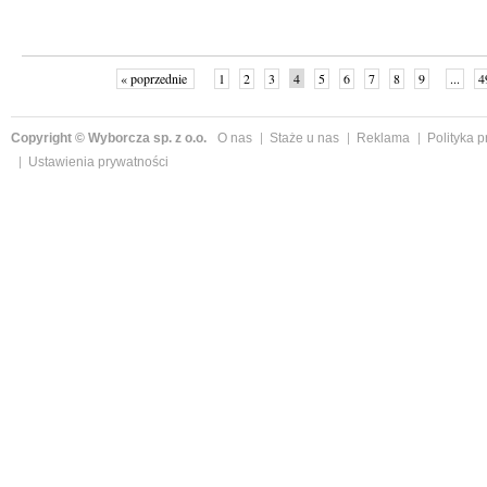
« poprzednie
1
2
3
4
5
6
7
8
9
...
4
Copyright © Wyborcza sp. z o.o.
O nas
Staże u nas
Reklama
Polityka 
Ustawienia prywatności