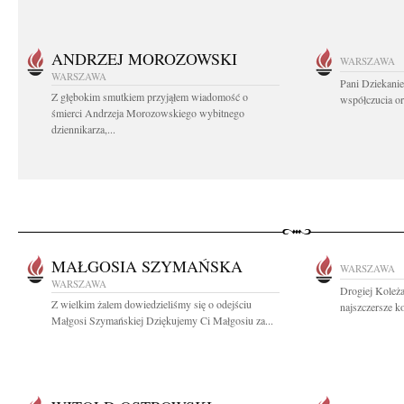
ANDRZEJ MOROZOWSKI
WARSZAWA
WARSZAWA
Pani Dziekanie
Z głębokim smutkiem przyjąłem wiadomość o
współczucia or
śmierci Andrzeja Morozowskiego wybitnego
dziennikarza,...
MAŁGOSIA SZYMAŃSKA
WARSZAWA
WARSZAWA
Drogiej Koleż
Z wielkim żalem dowiedzieliśmy się o odejściu
najszczersze k
Małgosi Szymańskiej Dziękujemy Ci Małgosiu za...