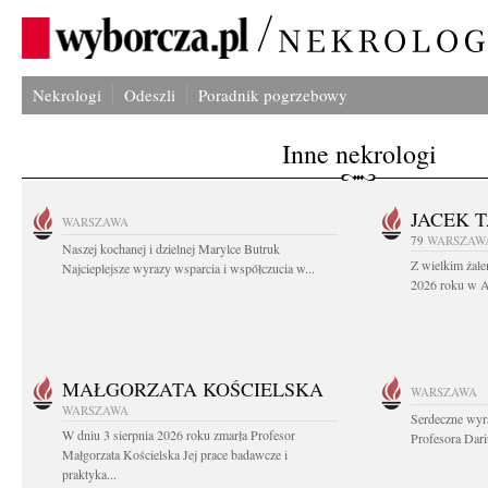
Nekrologi
Odeszli
Poradnik pogrzebowy
Inne nekrologi
JACEK 
WARSZAWA
79
WARSZAW
Naszej kochanej i dzielnej Marylce Butruk
Z wielkim żale
Najcieplejsze wyrazy wsparcia i współczucia w...
2026 roku w Au
MAŁGORZATA KOŚCIELSKA
WARSZAWA
WARSZAWA
Serdeczne wyr
W dniu 3 sierpnia 2026 roku zmarła Profesor
Profesora Dar
Małgorzata Kościelska Jej prace badawcze i
praktyka...