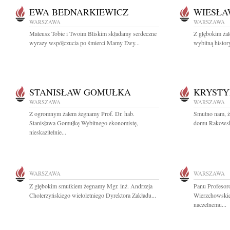
EWA BEDNARKIEWICZ
WIESŁA
WARSZAWA
WARSZAWA
Mateusz Tobie i Twoim Bliskim składamy serdeczne
Z głębokim ża
wyrazy współczucia po śmierci Mamy Ewy...
wybitną histor
STANISŁAW GOMUŁKA
KRYST
WARSZAWA
WARSZAWA
Z ogromnym żalem żegnamy Prof. Dr. hab.
Smutno nam, ż
Stanisława Gomułkę Wybitnego ekonomistę,
domu Rakowska 
nieskazitelnie...
WARSZAWA
WARSZAWA
Z głębokim smutkiem żegnamy Mgr. inż. Andrzeja
Panu Profesor
Cholerzyńskiego wieloletniego Dyrektora Zakładu...
Wierzchowskie
naczelnemu...