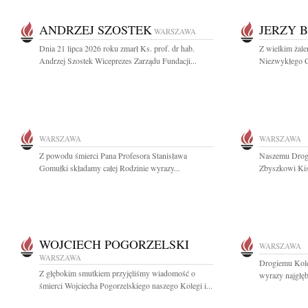
ANDRZEJ SZOSTEK
JERZY 
WARSZAWA
Dnia 21 lipca 2026 roku zmarł Ks. prof. dr hab.
Z wielkim żal
Andrzej Szostek Wiceprezes Zarządu Fundacji...
Niezwykłego C
WARSZAWA
WARSZAWA
Z powodu śmierci Pana Profesora Stanisława
Naszemu Drogi
Gomułki składamy całej Rodzinie wyrazy...
Zbyszkowi Kisi
WOJCIECH POGORZELSKI
WARSZAWA
WARSZAWA
Drogiemu Kol
Z głębokim smutkiem przyjęliśmy wiadomość o
wyrazy najgłę
śmierci Wojciecha Pogorzelskiego naszego Kolegi i...