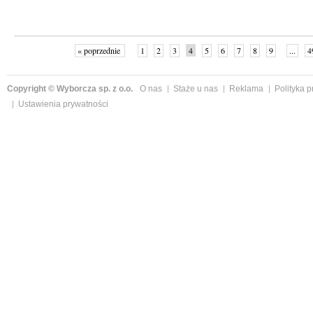
« poprzednie
1
2
3
4
5
6
7
8
9
...
4
Copyright © Wyborcza sp. z o.o.
O nas
Staże u nas
Reklama
Polityka 
Ustawienia prywatności