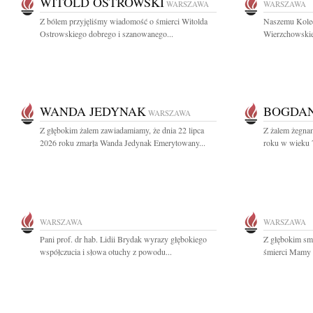
WITOLD OSTROWSKI
WARSZAWA
WARSZAWA
Z bólem przyjęliśmy wiadomość o śmierci Witolda
Naszemu Koled
Ostrowskiego dobrego i szanowanego...
Wierzchowskie
WANDA JEDYNAK
BOGDAN
WARSZAWA
Z głębokim żalem zawiadamiamy, że dnia 22 lipca
Z żalem żegnam
2026 roku zmarła Wanda Jedynak Emerytowany...
roku w wieku 7
WARSZAWA
WARSZAWA
Pani prof. dr hab. Lidii Brydak wyrazy głębokiego
Z głębokim sm
współczucia i słowa otuchy z powodu...
śmierci Mamy 