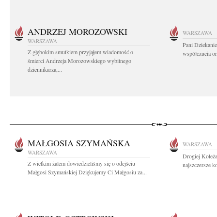
ANDRZEJ MOROZOWSKI
WARSZAWA
WARSZAWA
Pani Dziekanie
Z głębokim smutkiem przyjąłem wiadomość o
współczucia or
śmierci Andrzeja Morozowskiego wybitnego
dziennikarza,...
MAŁGOSIA SZYMAŃSKA
WARSZAWA
WARSZAWA
Drogiej Koleż
Z wielkim żalem dowiedzieliśmy się o odejściu
najszczersze k
Małgosi Szymańskiej Dziękujemy Ci Małgosiu za...