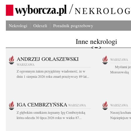
Nekrologi
Odeszli
Poradnik pogrzebowy
Inne nekrologi
ANDRZEJ GOŁASZEWSKI
WARSZAWA
WARSZAWA
Myślami jes
Z ogromnym żalem przyjęliśmy wiadomość, że w
Morozowską Ag
dniu 1 sierpnia 2026 roku zmarł przeżywszy 89 lat...
IGA CEMBRZYŃSKA
WARSZAWA
WARSZAWA
Z głębokim smutkiem żegnamy Igę Cembrzyńską
Naszej kochane
która odeszła 30 lipca 2026 roku w wieku 87...
Najcieplejsze 