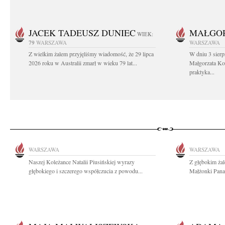
JACEK TADEUSZ DUNIEC
MAŁGOR
WIEK:
79
WARSZAWA
WARSZAWA
Z wielkim żalem przyjęliśmy wiadomość, że 29 lipca
W dniu 3 sierp
2026 roku w Australii zmarł w wieku 79 lat...
Małgorzata Koś
praktyka...
WARSZAWA
WARSZAWA
Naszej Koleżance Natalii Piusińskiej wyrazy
Z głębokim ża
głębokiego i szczerego współczucia z powodu...
Małżonki Pana 