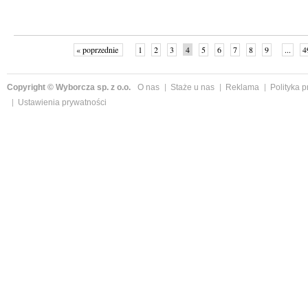
« poprzednie
1
2
3
4
5
6
7
8
9
...
4
Copyright © Wyborcza sp. z o.o.
O nas
Staże u nas
Reklama
Polityka 
Ustawienia prywatności