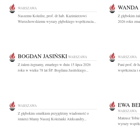
WANDA 
WARSZAWA
Naszemu Koledze, prof. dr hab. Kazimierzowi
Z głębokim żal
Wierzchowskiemu wyrazy głębokiego współczucia...
2026 roku zma
BOGDAN JASIŃSKI
WARSZAWA
WARSZAWA
Z żalem żegnamy, zmarłego w dniu 15 lipca 2026
Pani prof. dr 
roku w wieku 78 lat ŚP. Bogdana Jasińskiego...
współczucia i 
EWA BE
WARSZAWA
WARSZAWA
Z głębokim smutkiem przyjęliśmy wiadomość o
Mateusz Tobie
śmierci Mamy Naszej Koleżanki Aleksandry...
wyrazy współc