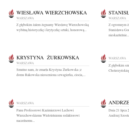
WIESŁAWA WIERZCHOWSKA
STANIS
WARSZAWA
WARSZAWA
Z głębokim żalem żegnamy Wiesławę Wierzchowską
Z ogromnym ża
wybitną historyczkę i krytyczkę sztuki, honorową...
Stanisława Go
nieskazitelnie..
KRYSTYNA ŻURKOWSKA
WARSZAWA
WARSZAWA
Z głębokim sm
Smutno nam, że zmarła Krystyna Żurkowska ;z
Cholerzyńskieg
domu Rakowska nieoceniona szwagierka, ciocia,...
ANDRZE
WARSZAWA
Panu Profesorowi Kazimierzowi Lechowi
Dnia 21 lipca 
Wierzchowskiemu Wieloletniemu redaktorowi
Andrzej Szoste
naczelnemu...