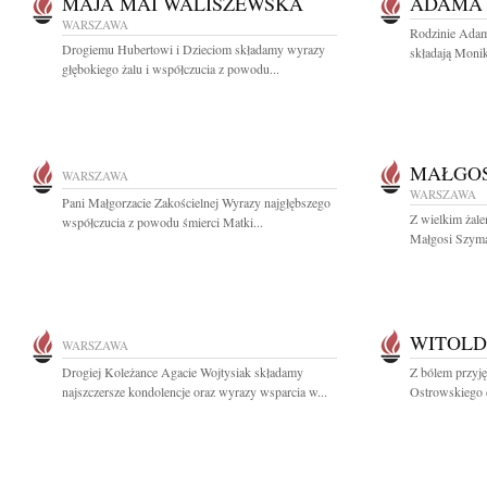
MAJA MAI WALISZEWSKA
ADAMA
WARSZAWA
Rodzinie Adam
Drogiemu Hubertowi i Dzieciom składamy wyrazy
składają Monik
głębokiego żalu i współczucia z powodu...
MAŁGOS
WARSZAWA
WARSZAWA
Pani Małgorzacie Zakościelnej Wyrazy najgłębszego
Z wielkim żale
współczucia z powodu śmierci Matki...
Małgosi Szyma
WITOLD
WARSZAWA
Drogiej Koleżance Agacie Wojtysiak składamy
Z bólem przyj
najszczersze kondolencje oraz wyrazy wsparcia w...
Ostrowskiego 