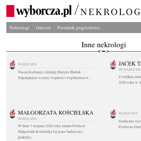
Nekrologi
Odeszli
Poradnik pogrzebowy
Inne nekrologi
JACEK 
WARSZAWA
79
WARSZAW
Naszej kochanej i dzielnej Marylce Butruk
Z wielkim żale
Najcieplejsze wyrazy wsparcia i współczucia w...
2026 roku w Au
MAŁGORZATA KOŚCIELSKA
WARSZAWA
WARSZAWA
Serdeczne wyr
W dniu 3 sierpnia 2026 roku zmarła Profesor
Profesora Dar
Małgorzata Kościelska Jej prace badawcze i
praktyka...