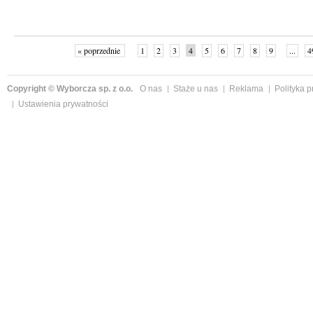
« poprzednie
1
2
3
4
5
6
7
8
9
...
4
Copyright © Wyborcza sp. z o.o.
O nas
Staże u nas
Reklama
Polityka 
Ustawienia prywatności