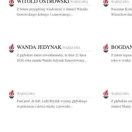
WITOLD OSTROWSKI
WARSZAWA
WARSZAWA
Z bólem przyjęliśmy wiadomość o śmierci Witolda
Naszemu Koled
Ostrowskiego dobrego i szanowanego...
Wierzchowskie
WANDA JEDYNAK
BOGDAN
WARSZAWA
Z głębokim żalem zawiadamiamy, że dnia 22 lipca
Z żalem żegnam
2026 roku zmarła Wanda Jedynak Emerytowany...
roku w wieku 7
WARSZAWA
WARSZAWA
Pani prof. dr hab. Lidii Brydak wyrazy głębokiego
Z głębokim sm
współczucia i słowa otuchy z powodu...
śmierci Mamy 