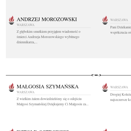
ANDRZEJ MOROZOWSKI
WARSZAWA
WARSZAWA
Pani Dziekanie
Z głębokim smutkiem przyjąłem wiadomość o
współczucia or
śmierci Andrzeja Morozowskiego wybitnego
dziennikarza,...
MAŁGOSIA SZYMAŃSKA
WARSZAWA
WARSZAWA
Drogiej Koleż
Z wielkim żalem dowiedzieliśmy się o odejściu
najszczersze k
Małgosi Szymańskiej Dziękujemy Ci Małgosiu za...