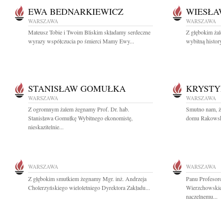
EWA BEDNARKIEWICZ
WIESŁA
WARSZAWA
WARSZAWA
Mateusz Tobie i Twoim Bliskim składamy serdeczne
Z głębokim ża
wyrazy współczucia po śmierci Mamy Ewy...
wybitną histor
STANISŁAW GOMUŁKA
KRYST
WARSZAWA
WARSZAWA
Z ogromnym żalem żegnamy Prof. Dr. hab.
Smutno nam, ż
Stanisława Gomułkę Wybitnego ekonomistę,
domu Rakowska 
nieskazitelnie...
WARSZAWA
WARSZAWA
Z głębokim smutkiem żegnamy Mgr. inż. Andrzeja
Panu Profesor
Cholerzyńskiego wieloletniego Dyrektora Zakładu...
Wierzchowskie
naczelnemu...