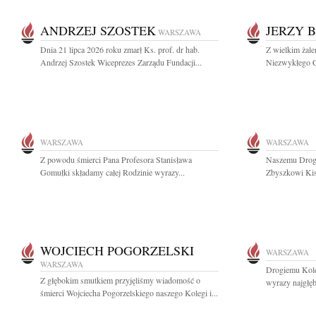
ANDRZEJ SZOSTEK
JERZY 
WARSZAWA
Dnia 21 lipca 2026 roku zmarł Ks. prof. dr hab.
Z wielkim żal
Andrzej Szostek Wiceprezes Zarządu Fundacji...
Niezwykłego C
WARSZAWA
WARSZAWA
Z powodu śmierci Pana Profesora Stanisława
Naszemu Drogi
Gomułki składamy całej Rodzinie wyrazy...
Zbyszkowi Kisi
WOJCIECH POGORZELSKI
WARSZAWA
WARSZAWA
Drogiemu Kol
Z głębokim smutkiem przyjęliśmy wiadomość o
wyrazy najgłę
śmierci Wojciecha Pogorzelskiego naszego Kolegi i...