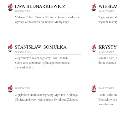
EWA BEDNARKIEWICZ
WIESŁA
WARSZAWA
WARSZAWA
Mateusz Tobie i Twoim Bliskim składamy serdeczne
Z głębokim ża
wyrazy współczucia po śmierci Mamy Ewy...
wybitną histor
STANISŁAW GOMUŁKA
KRYST
WARSZAWA
WARSZAWA
Z ogromnym żalem żegnamy Prof. Dr. hab.
Smutno nam, ż
Stanisława Gomułkę Wybitnego ekonomistę,
domu Rakowska 
nieskazitelnie...
WARSZAWA
WARSZAWA
Z głębokim smutkiem żegnamy Mgr. inż. Andrzeja
Panu Profesor
Cholerzyńskiego wieloletniego Dyrektora Zakładu...
Wierzchowskie
naczelnemu...