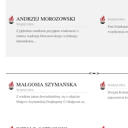
ANDRZEJ MOROZOWSKI
WARSZAWA
WARSZAWA
Pani Dziekanie
Z głębokim smutkiem przyjąłem wiadomość o
współczucia or
śmierci Andrzeja Morozowskiego wybitnego
dziennikarza,...
MAŁGOSIA SZYMAŃSKA
WARSZAWA
WARSZAWA
Drogiej Koleż
Z wielkim żalem dowiedzieliśmy się o odejściu
najszczersze k
Małgosi Szymańskiej Dziękujemy Ci Małgosiu za...