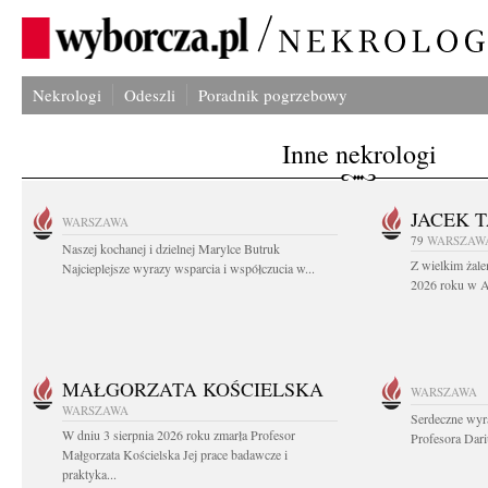
Nekrologi
Odeszli
Poradnik pogrzebowy
Inne nekrologi
JACEK 
WARSZAWA
79
WARSZAW
Naszej kochanej i dzielnej Marylce Butruk
Z wielkim żale
Najcieplejsze wyrazy wsparcia i współczucia w...
2026 roku w Au
MAŁGORZATA KOŚCIELSKA
WARSZAWA
WARSZAWA
Serdeczne wyr
W dniu 3 sierpnia 2026 roku zmarła Profesor
Profesora Dar
Małgorzata Kościelska Jej prace badawcze i
praktyka...