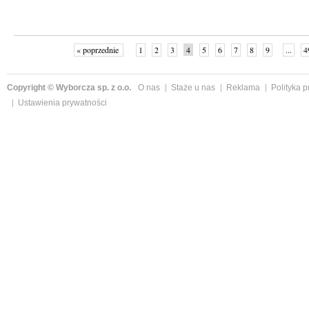
« poprzednie
1
2
3
4
5
6
7
8
9
...
4
Copyright © Wyborcza sp. z o.o.
O nas
Staże u nas
Reklama
Polityka 
Ustawienia prywatności