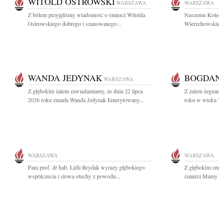
WITOLD OSTROWSKI
WARSZAWA
WARSZAWA
Z bólem przyjęliśmy wiadomość o śmierci Witolda
Naszemu Koled
Ostrowskiego dobrego i szanowanego...
Wierzchowskie
WANDA JEDYNAK
BOGDAN
WARSZAWA
Z głębokim żalem zawiadamiamy, że dnia 22 lipca
Z żalem żegnam
2026 roku zmarła Wanda Jedynak Emerytowany...
roku w wieku 7
WARSZAWA
WARSZAWA
Pani prof. dr hab. Lidii Brydak wyrazy głębokiego
Z głębokim sm
współczucia i słowa otuchy z powodu...
śmierci Mamy 