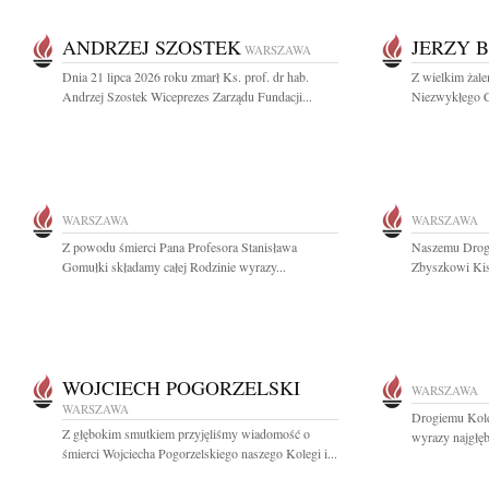
ANDRZEJ SZOSTEK
JERZY 
WARSZAWA
Dnia 21 lipca 2026 roku zmarł Ks. prof. dr hab.
Z wielkim żal
Andrzej Szostek Wiceprezes Zarządu Fundacji...
Niezwykłego C
WARSZAWA
WARSZAWA
Z powodu śmierci Pana Profesora Stanisława
Naszemu Drogi
Gomułki składamy całej Rodzinie wyrazy...
Zbyszkowi Kisi
WOJCIECH POGORZELSKI
WARSZAWA
WARSZAWA
Drogiemu Kol
Z głębokim smutkiem przyjęliśmy wiadomość o
wyrazy najgłę
śmierci Wojciecha Pogorzelskiego naszego Kolegi i...