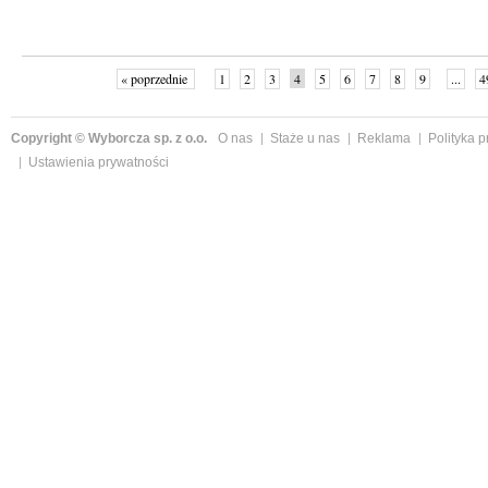
« poprzednie
1
2
3
4
5
6
7
8
9
...
4
Copyright © Wyborcza sp. z o.o.
O nas
Staże u nas
Reklama
Polityka 
Ustawienia prywatności