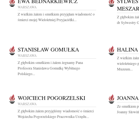
EWA BEDNARKIEWICZ
SYLWES
WARSZAWA
MESZA
Z wielkim żalem i smutkiem przyjęłam wiadomość o
Z głębokim żal
śmierci mojej Wieloletniej Przyjaciółki...
dr Sylwestry G
STANISŁAW GOMUŁKA
HALINA
WARSZAWA
Z wielkim żal
Z głębokim smutkiem i żalem żegnamy Pana
wieloletniego 
Profesora Stanisława Gomułkę Wybitnego
Muzeum...
Polskiego...
WOJCIECH POGORZELSKI
JOANNA
WARSZAWA
Ze smutkiem p
Z głębokim żalem przyjęliśmy wiadomość o śmierci
Joanny Słowińsk
Wojciecha Pogorzelskiego Pracownika Urzędu...