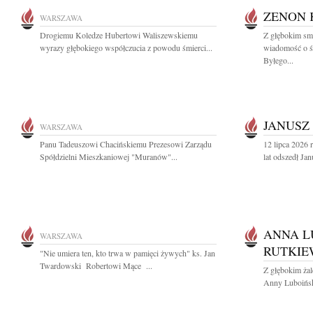
ZENON 
WARSZAWA
Drogiemu Koledze Hubertowi Waliszewskiemu
Z głębokim smu
wyrazy głębokiego współczucia z powodu śmierci...
wiadomość o ś
Byłego...
JANUSZ
WARSZAWA
Panu Tadeuszowi Chacińskiemu Prezesowi Zarządu
12 lipca 2026
Spółdzielni Mieszkaniowej "Muranów"...
lat odszedł Ja
ANNA L
WARSZAWA
RUTKIE
"Nie umiera ten, kto trwa w pamięci żywych" ks. Jan
Twardowski Robertowi Mące ...
Z głębokim ża
Anny Luboiński