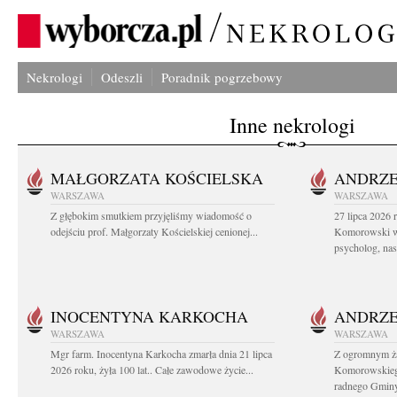
Nekrologi
Odeszli
Poradnik pogrzebowy
Inne nekrologi
MAŁGORZATA KOŚCIELSKA
ANDRZE
WARSZAWA
WARSZAWA
Z głębokim smutkiem przyjęliśmy wiadomość o
27 lipca 2026 
odejściu prof. Małgorzaty Kościelskiej cenionej...
Komorowski ws
psycholog, nasz
INOCENTYNA KARKOCHA
ANDRZE
WARSZAWA
WARSZAWA
Mgr farm. Inocentyna Karkocha zmarła dnia 21 lipca
Z ogromnym ż
2026 roku, żyła 100 lat.. Całe zawodowe życie...
Komorowskiego
radnego Gminy