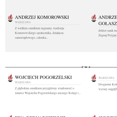
ANDRZEJ KOMOROWSKI
ANDRZE
WARSZAWA
GOŁASZ
Z wielkim smutkiem żegnamy Andrzeja
doktor nauk te
Komorowskiego społecznika, działacza
Żegnaj Przyjaci
samorządowego, członka...
WOJCIECH POGORZELSKI
WARSZAWA
WARSZAWA
Drogiemu Kol
Z głębokim smutkiem przyjęliśmy wiadomość o
wyrazy najgłę
śmierci Wojciecha Pogorzelskiego naszego Kolegi i...