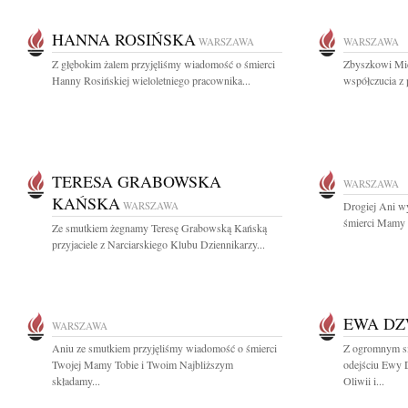
HANNA ROSIŃSKA
WARSZAWA
WARSZAWA
Z głębokim żalem przyjęliśmy wiadomość o śmierci
Zbyszkowi Mic
Hanny Rosińskiej wieloletniego pracownika...
współczucia z 
TERESA GRABOWSKA
WARSZAWA
KAŃSKA
WARSZAWA
Drogiej Ani w
śmierci Mamy s
Ze smutkiem żegnamy Teresę Grabowską Kańską
przyjaciele z Narciarskiego Klubu Dziennikarzy...
EWA D
WARSZAWA
Aniu ze smutkiem przyjęliśmy wiadomość o śmierci
Z ogromnym s
Twojej Mamy Tobie i Twoim Najbliższym
odejściu Ewy 
składamy...
Oliwii i...