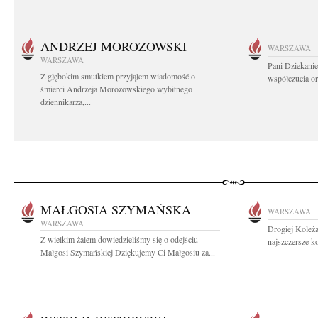
ANDRZEJ MOROZOWSKI
WARSZAWA
WARSZAWA
Pani Dziekanie
Z głębokim smutkiem przyjąłem wiadomość o
współczucia or
śmierci Andrzeja Morozowskiego wybitnego
dziennikarza,...
MAŁGOSIA SZYMAŃSKA
WARSZAWA
WARSZAWA
Drogiej Koleż
Z wielkim żalem dowiedzieliśmy się o odejściu
najszczersze k
Małgosi Szymańskiej Dziękujemy Ci Małgosiu za...