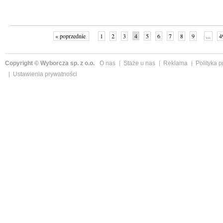
« poprzednie
1
2
3
4
5
6
7
8
9
...
4
Copyright © Wyborcza sp. z o.o.
O nas
Staże u nas
Reklama
Polityka 
Ustawienia prywatności