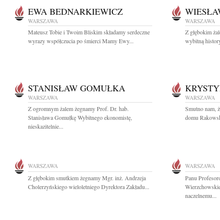
EWA BEDNARKIEWICZ
WIESŁA
WARSZAWA
WARSZAWA
Mateusz Tobie i Twoim Bliskim składamy serdeczne
Z głębokim ża
wyrazy współczucia po śmierci Mamy Ewy...
wybitną histor
STANISŁAW GOMUŁKA
KRYST
WARSZAWA
WARSZAWA
Z ogromnym żalem żegnamy Prof. Dr. hab.
Smutno nam, ż
Stanisława Gomułkę Wybitnego ekonomistę,
domu Rakowska 
nieskazitelnie...
WARSZAWA
WARSZAWA
Z głębokim smutkiem żegnamy Mgr. inż. Andrzeja
Panu Profesor
Cholerzyńskiego wieloletniego Dyrektora Zakładu...
Wierzchowskie
naczelnemu...