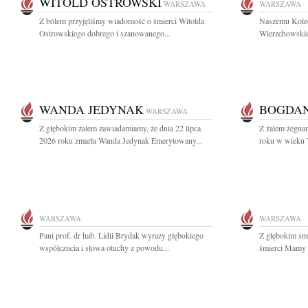
WITOLD OSTROWSKI
WARSZAWA
WARSZAWA
Z bólem przyjęliśmy wiadomość o śmierci Witolda
Naszemu Koled
Ostrowskiego dobrego i szanowanego...
Wierzchowskie
WANDA JEDYNAK
BOGDAN
WARSZAWA
Z głębokim żalem zawiadamiamy, że dnia 22 lipca
Z żalem żegnam
2026 roku zmarła Wanda Jedynak Emerytowany...
roku w wieku 7
WARSZAWA
WARSZAWA
Pani prof. dr hab. Lidii Brydak wyrazy głębokiego
Z głębokim sm
współczucia i słowa otuchy z powodu...
śmierci Mamy 