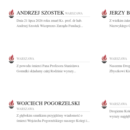
ANDRZEJ SZOSTEK
JERZY 
WARSZAWA
Dnia 21 lipca 2026 roku zmarł Ks. prof. dr hab.
Z wielkim żal
Andrzej Szostek Wiceprezes Zarządu Fundacji...
Niezwykłego C
WARSZAWA
WARSZAWA
Z powodu śmierci Pana Profesora Stanisława
Naszemu Drogi
Gomułki składamy całej Rodzinie wyrazy...
Zbyszkowi Kisi
WOJCIECH POGORZELSKI
WARSZAWA
WARSZAWA
Drogiemu Kol
Z głębokim smutkiem przyjęliśmy wiadomość o
wyrazy najgłę
śmierci Wojciecha Pogorzelskiego naszego Kolegi i...