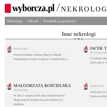
Nekrologi
Odeszli
Poradnik pogrzebowy
Inne nekrologi
JACEK 
WARSZAWA
79
WARSZAW
Naszej kochanej i dzielnej Marylce Butruk
Z wielkim żale
Najcieplejsze wyrazy wsparcia i współczucia w...
2026 roku w Au
MAŁGORZATA KOŚCIELSKA
WARSZAWA
WARSZAWA
Serdeczne wyr
W dniu 3 sierpnia 2026 roku zmarła Profesor
Profesora Dar
Małgorzata Kościelska Jej prace badawcze i
praktyka...