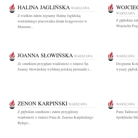
HALINA JAGLIŃSKA
WOJCIE
WARSZAWA
WARSZAWA
Z wielkim żalem żegnamy Halinę Jaglińską
Z głębokim ża
wieloletniego pracownika działu księgowości w
Wojciecha Pog
Muzeum...
JOANNA SŁOWIŃSKA
WARSZAWA
WARSZAWA
Ze smutkiem przyjęłam wiadomość o śmierci Śp.
Drogiemu Kol
Joanny Słowińskiej wybitnej polskiej pieśniarki i...
wyrazy głęboki
ZENON KARPIŃSKI
WARSZAWA
WARSZAWA
Z głębokim smutkiem i żalem przyjęliśmy
Panu Tadeuszo
wiadomość o śmierci Pana dr. Zenona Karpińskiego
Spółdzielni M
Byłego...