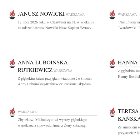
JANUSZ NOWICKI
WARSZAWA
WARSZAWA
12 lipca 2026 roku w Clearwater na FL w wieku 78
"Nie umiera te
lat odszedł Janusz Nowicki Nasz Kapitan Wyrazy...
Twardowski R
ANNA LUBOIŃSKA-
HANNA 
RUTKIEWICZ
WARSZAWA
Z głębokim ża
Hanny Rosiński
Z głębokim żalem przyjęłam wiadomość o śmierci
Anny Luboińskiej-Rutkiewicz Rodzinie, składam...
TERESA
WARSZAWA
KAŃSK
Zbyszkowi Michalczykowi wyrazy głębokiego
współczucia z powodu śmierci Żony składają...
Ze smutkiem 
przyjaciele z 