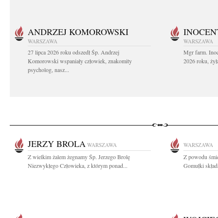
ANDRZEJ KOMOROWSKI
INOCEN
WARSZAWA
WARSZAWA
27 lipca 2026 roku odszedł Śp. Andrzej
Mgr farm. Inoc
Komorowski wspaniały człowiek, znakomity
2026 roku, żył
psycholog, nasz...
JERZY BROLA
WARSZAWA
WARSZAWA
Z wielkim żalem żegnamy Śp. Jerzego Brolę
Z powodu śmie
Niezwykłego Człowieka, z którym ponad...
Gomułki składa