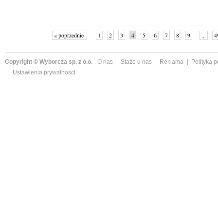
« poprzednie
1
2
3
4
5
6
7
8
9
...
4
Copyright © Wyborcza sp. z o.o.
O nas
Staże u nas
Reklama
Polityka 
Ustawienia prywatności