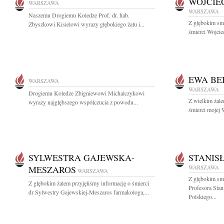
WOJCIE
WARSZAWA
WARSZAWA
Naszemu Drogiemu Koledze Prof. dr. hab.
Z głębokim sm
Zbyszkowi Kisielowi wyrazy głębokiego żalu i...
śmierci Wojcie
EWA BE
WARSZAWA
WARSZAWA
Drogiemu Koledze Zbigniewowi Michalczykowi
Z wielkim żal
wyrazy najgłębszego współczucia z powodu...
śmierci mojej W
SYLWESTRA GAJEWSKA-
STANIS
MESZAROS
WARSZAWA
WARSZAWA
Z głębokim sm
Z głębokim żalem przyjęliśmy informację o śmierci
Profesora Sta
dr Sylwestry Gajewskiej-Meszaros farmakologa,...
Polskiego...