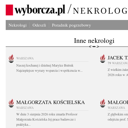
Nekrologi
Odeszli
Poradnik pogrzebowy
Inne nekrologi
JACEK 
WARSZAWA
79
WARSZAW
Naszej kochanej i dzielnej Marylce Butruk
Z wielkim żale
Najcieplejsze wyrazy wsparcia i współczucia w...
2026 roku w Au
MAŁGORZATA KOŚCIELSKA
MAŁGOR
WARSZAWA
WARSZAWA
W dniu 3 sierpnia 2026 roku zmarła Profesor
Z głębokim sm
Małgorzata Kościelska Jej prace badawcze i
odejściu prof. 
praktyka...