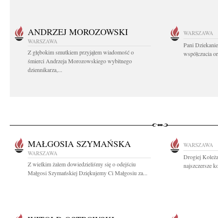
ANDRZEJ MOROZOWSKI
WARSZAWA
WARSZAWA
Pani Dziekanie
Z głębokim smutkiem przyjąłem wiadomość o
współczucia or
śmierci Andrzeja Morozowskiego wybitnego
dziennikarza,...
MAŁGOSIA SZYMAŃSKA
WARSZAWA
WARSZAWA
Drogiej Koleż
Z wielkim żalem dowiedzieliśmy się o odejściu
najszczersze k
Małgosi Szymańskiej Dziękujemy Ci Małgosiu za...