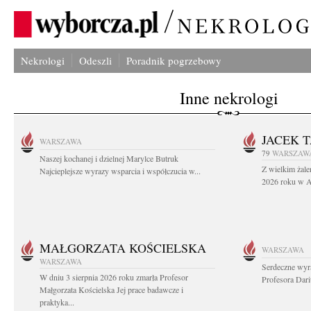
Nekrologi
Odeszli
Poradnik pogrzebowy
Inne nekrologi
JACEK 
WARSZAWA
79
WARSZAW
Naszej kochanej i dzielnej Marylce Butruk
Z wielkim żale
Najcieplejsze wyrazy wsparcia i współczucia w...
2026 roku w Au
MAŁGORZATA KOŚCIELSKA
WARSZAWA
WARSZAWA
Serdeczne wyr
W dniu 3 sierpnia 2026 roku zmarła Profesor
Profesora Dar
Małgorzata Kościelska Jej prace badawcze i
praktyka...