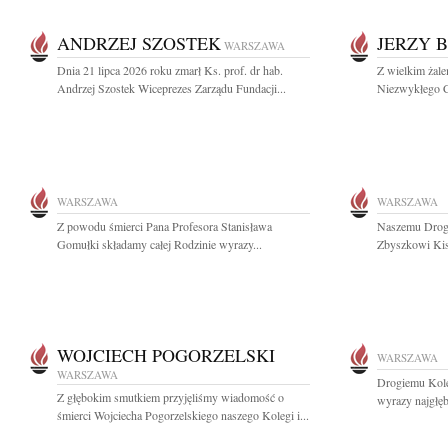
ANDRZEJ SZOSTEK
JERZY 
WARSZAWA
Dnia 21 lipca 2026 roku zmarł Ks. prof. dr hab.
Z wielkim żal
Andrzej Szostek Wiceprezes Zarządu Fundacji...
Niezwykłego C
WARSZAWA
WARSZAWA
Z powodu śmierci Pana Profesora Stanisława
Naszemu Drogi
Gomułki składamy całej Rodzinie wyrazy...
Zbyszkowi Kisi
WOJCIECH POGORZELSKI
WARSZAWA
WARSZAWA
Drogiemu Kol
Z głębokim smutkiem przyjęliśmy wiadomość o
wyrazy najgłę
śmierci Wojciecha Pogorzelskiego naszego Kolegi i...