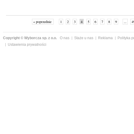
« poprzednie
1
2
3
4
5
6
7
8
9
...
4
Copyright © Wyborcza sp. z o.o.
O nas
Staże u nas
Reklama
Polityka 
Ustawienia prywatności