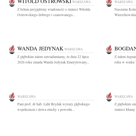
WITOLD OSTROWSKI
WARSZAWA
WARSZAWA
Z bólem przyjęliśmy wiadomość o śmierci Witolda
Naszemu Koled
Ostrowskiego dobrego i szanowanego...
Wierzchowskie
WANDA JEDYNAK
BOGDAN
WARSZAWA
Z głębokim żalem zawiadamiamy, że dnia 22 lipca
Z żalem żegnam
2026 roku zmarła Wanda Jedynak Emerytowany...
roku w wieku 7
WARSZAWA
WARSZAWA
Pani prof. dr hab. Lidii Brydak wyrazy głębokiego
Z głębokim sm
współczucia i słowa otuchy z powodu...
śmierci Mamy 