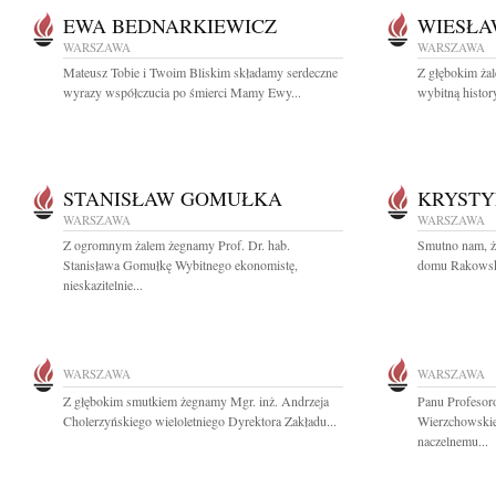
EWA BEDNARKIEWICZ
WIESŁA
WARSZAWA
WARSZAWA
Mateusz Tobie i Twoim Bliskim składamy serdeczne
Z głębokim ża
wyrazy współczucia po śmierci Mamy Ewy...
wybitną histor
STANISŁAW GOMUŁKA
KRYST
WARSZAWA
WARSZAWA
Z ogromnym żalem żegnamy Prof. Dr. hab.
Smutno nam, ż
Stanisława Gomułkę Wybitnego ekonomistę,
domu Rakowska 
nieskazitelnie...
WARSZAWA
WARSZAWA
Z głębokim smutkiem żegnamy Mgr. inż. Andrzeja
Panu Profesor
Cholerzyńskiego wieloletniego Dyrektora Zakładu...
Wierzchowskie
naczelnemu...