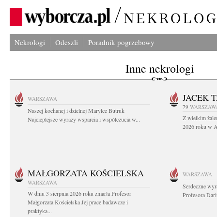
Nekrologi
Odeszli
Poradnik pogrzebowy
Inne nekrologi
JACEK 
WARSZAWA
79
WARSZAW
Naszej kochanej i dzielnej Marylce Butruk
Z wielkim żale
Najcieplejsze wyrazy wsparcia i współczucia w...
2026 roku w Au
MAŁGORZATA KOŚCIELSKA
WARSZAWA
WARSZAWA
Serdeczne wyr
W dniu 3 sierpnia 2026 roku zmarła Profesor
Profesora Dar
Małgorzata Kościelska Jej prace badawcze i
praktyka...