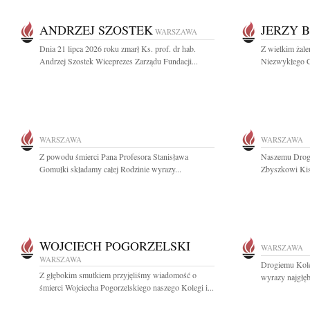
ANDRZEJ SZOSTEK
JERZY 
WARSZAWA
Dnia 21 lipca 2026 roku zmarł Ks. prof. dr hab.
Z wielkim żal
Andrzej Szostek Wiceprezes Zarządu Fundacji...
Niezwykłego C
WARSZAWA
WARSZAWA
Z powodu śmierci Pana Profesora Stanisława
Naszemu Drogi
Gomułki składamy całej Rodzinie wyrazy...
Zbyszkowi Kisi
WOJCIECH POGORZELSKI
WARSZAWA
WARSZAWA
Drogiemu Kol
Z głębokim smutkiem przyjęliśmy wiadomość o
wyrazy najgłę
śmierci Wojciecha Pogorzelskiego naszego Kolegi i...