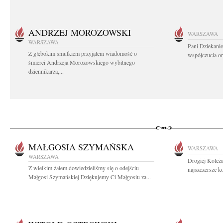
ANDRZEJ MOROZOWSKI
WARSZAWA
WARSZAWA
Pani Dziekanie
Z głębokim smutkiem przyjąłem wiadomość o
współczucia or
śmierci Andrzeja Morozowskiego wybitnego
dziennikarza,...
MAŁGOSIA SZYMAŃSKA
WARSZAWA
WARSZAWA
Drogiej Koleż
Z wielkim żalem dowiedzieliśmy się o odejściu
najszczersze k
Małgosi Szymańskiej Dziękujemy Ci Małgosiu za...