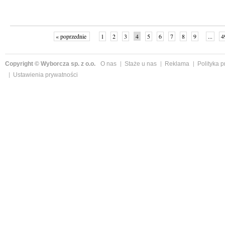
« poprzednie
1
2
3
4
5
6
7
8
9
...
4
Copyright © Wyborcza sp. z o.o.
O nas
Staże u nas
Reklama
Polityka 
Ustawienia prywatności