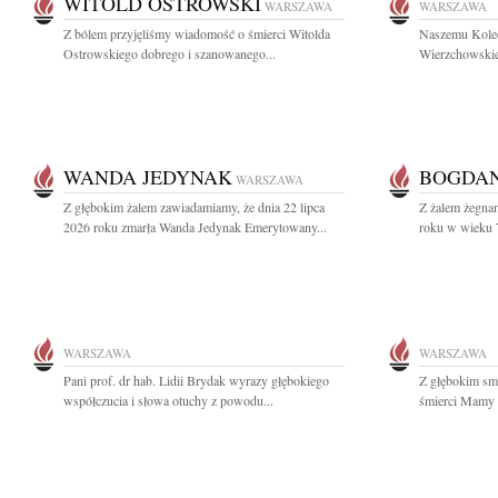
WITOLD OSTROWSKI
WARSZAWA
WARSZAWA
Z bólem przyjęliśmy wiadomość o śmierci Witolda
Naszemu Koled
Ostrowskiego dobrego i szanowanego...
Wierzchowskie
WANDA JEDYNAK
BOGDAN
WARSZAWA
Z głębokim żalem zawiadamiamy, że dnia 22 lipca
Z żalem żegnam
2026 roku zmarła Wanda Jedynak Emerytowany...
roku w wieku 7
WARSZAWA
WARSZAWA
Pani prof. dr hab. Lidii Brydak wyrazy głębokiego
Z głębokim sm
współczucia i słowa otuchy z powodu...
śmierci Mamy 