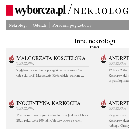
Nekrologi
Odeszli
Poradnik pogrzebowy
Inne nekrologi
MAŁGORZATA KOŚCIELSKA
ANDRZE
WARSZAWA
WARSZAWA
Z głębokim smutkiem przyjęliśmy wiadomość o
27 lipca 2026 
odejściu prof. Małgorzaty Kościelskiej cenionej...
Komorowski ws
psycholog, nasz
INOCENTYNA KARKOCHA
ANDRZE
WARSZAWA
WARSZAWA
Mgr farm. Inocentyna Karkocha zmarła dnia 21 lipca
Z ogromnym ż
2026 roku, żyła 100 lat.. Całe zawodowe życie...
Komorowskiego
radnego Gminy