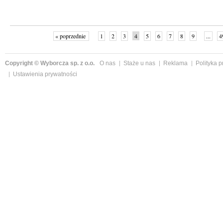
« poprzednie
1
2
3
4
5
6
7
8
9
...
4
Copyright © Wyborcza sp. z o.o.
O nas
Staże u nas
Reklama
Polityka 
Ustawienia prywatności