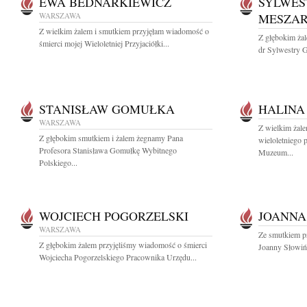
EWA BEDNARKIEWICZ
SYLWES
WARSZAWA
MESZA
Z wielkim żalem i smutkiem przyjęłam wiadomość o
Z głębokim żal
śmierci mojej Wieloletniej Przyjaciółki...
dr Sylwestry G
STANISŁAW GOMUŁKA
HALINA
WARSZAWA
Z wielkim żal
Z głębokim smutkiem i żalem żegnamy Pana
wieloletniego 
Profesora Stanisława Gomułkę Wybitnego
Muzeum...
Polskiego...
WOJCIECH POGORZELSKI
JOANNA
WARSZAWA
Ze smutkiem p
Z głębokim żalem przyjęliśmy wiadomość o śmierci
Joanny Słowińsk
Wojciecha Pogorzelskiego Pracownika Urzędu...