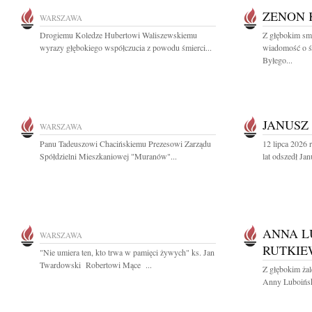
ZENON 
WARSZAWA
Drogiemu Koledze Hubertowi Waliszewskiemu
Z głębokim smu
wyrazy głębokiego współczucia z powodu śmierci...
wiadomość o ś
Byłego...
JANUSZ
WARSZAWA
Panu Tadeuszowi Chacińskiemu Prezesowi Zarządu
12 lipca 2026
Spółdzielni Mieszkaniowej "Muranów"...
lat odszedł Ja
ANNA L
WARSZAWA
RUTKIE
"Nie umiera ten, kto trwa w pamięci żywych" ks. Jan
Twardowski Robertowi Mące ...
Z głębokim ża
Anny Luboiński