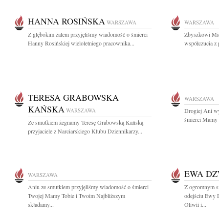
HANNA ROSIŃSKA
WARSZAWA
WARSZAWA
Z głębokim żalem przyjęliśmy wiadomość o śmierci
Zbyszkowi Mic
Hanny Rosińskiej wieloletniego pracownika...
współczucia z 
TERESA GRABOWSKA
WARSZAWA
KAŃSKA
WARSZAWA
Drogiej Ani w
śmierci Mamy s
Ze smutkiem żegnamy Teresę Grabowską Kańską
przyjaciele z Narciarskiego Klubu Dziennikarzy...
EWA D
WARSZAWA
Aniu ze smutkiem przyjęliśmy wiadomość o śmierci
Z ogromnym s
Twojej Mamy Tobie i Twoim Najbliższym
odejściu Ewy 
składamy...
Oliwii i...