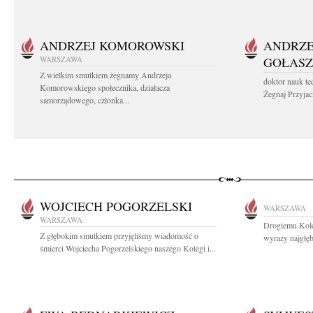
ANDRZEJ KOMOROWSKI
ANDRZE
WARSZAWA
GOŁASZ
Z wielkim smutkiem żegnamy Andrzeja
doktor nauk te
Komorowskiego społecznika, działacza
Żegnaj Przyjaci
samorządowego, członka...
WOJCIECH POGORZELSKI
WARSZAWA
WARSZAWA
Drogiemu Kol
Z głębokim smutkiem przyjęliśmy wiadomość o
wyrazy najgłę
śmierci Wojciecha Pogorzelskiego naszego Kolegi i...