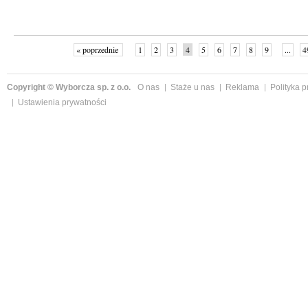
« poprzednie
1
2
3
4
5
6
7
8
9
...
4
Copyright © Wyborcza sp. z o.o.
O nas
Staże u nas
Reklama
Polityka 
Ustawienia prywatności