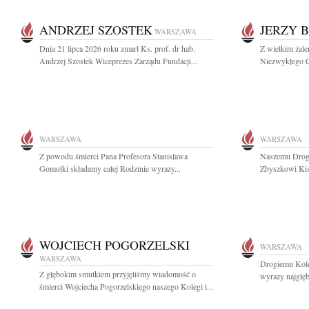
ANDRZEJ SZOSTEK
JERZY 
WARSZAWA
Dnia 21 lipca 2026 roku zmarł Ks. prof. dr hab.
Z wielkim żal
Andrzej Szostek Wiceprezes Zarządu Fundacji...
Niezwykłego C
WARSZAWA
WARSZAWA
Z powodu śmierci Pana Profesora Stanisława
Naszemu Drogi
Gomułki składamy całej Rodzinie wyrazy...
Zbyszkowi Kisi
WOJCIECH POGORZELSKI
WARSZAWA
WARSZAWA
Drogiemu Kol
Z głębokim smutkiem przyjęliśmy wiadomość o
wyrazy najgłę
śmierci Wojciecha Pogorzelskiego naszego Kolegi i...