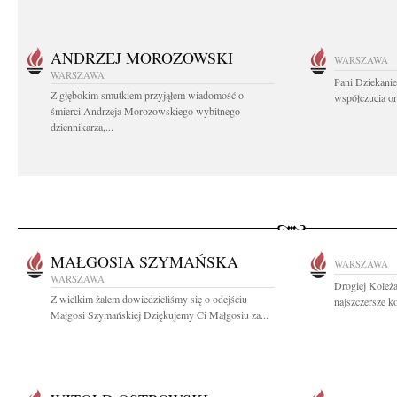
ANDRZEJ MOROZOWSKI
WARSZAWA
WARSZAWA
Pani Dziekanie
Z głębokim smutkiem przyjąłem wiadomość o
współczucia or
śmierci Andrzeja Morozowskiego wybitnego
dziennikarza,...
MAŁGOSIA SZYMAŃSKA
WARSZAWA
WARSZAWA
Drogiej Koleż
Z wielkim żalem dowiedzieliśmy się o odejściu
najszczersze k
Małgosi Szymańskiej Dziękujemy Ci Małgosiu za...