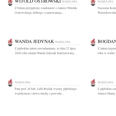
WITOLD OSTROWSKI
WARSZAWA
WARSZAWA
Z bólem przyjęliśmy wiadomość o śmierci Witolda
Naszemu Koled
Ostrowskiego dobrego i szanowanego...
Wierzchowskie
WANDA JEDYNAK
BOGDAN
WARSZAWA
Z głębokim żalem zawiadamiamy, że dnia 22 lipca
Z żalem żegnam
2026 roku zmarła Wanda Jedynak Emerytowany...
roku w wieku 7
WARSZAWA
WARSZAWA
Pani prof. dr hab. Lidii Brydak wyrazy głębokiego
Z głębokim sm
współczucia i słowa otuchy z powodu...
śmierci Mamy 