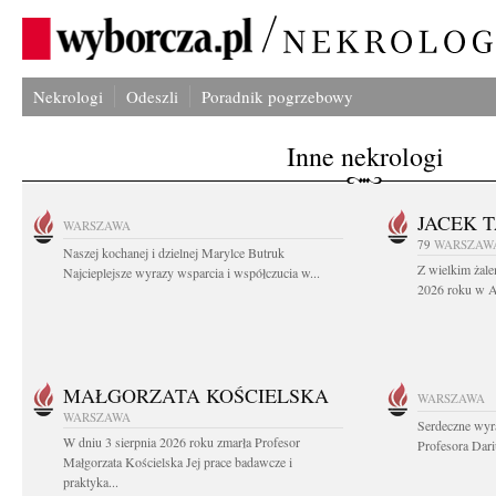
Nekrologi
Odeszli
Poradnik pogrzebowy
Inne nekrologi
JACEK 
WARSZAWA
79
WARSZAW
Naszej kochanej i dzielnej Marylce Butruk
Z wielkim żale
Najcieplejsze wyrazy wsparcia i współczucia w...
2026 roku w Au
MAŁGORZATA KOŚCIELSKA
WARSZAWA
WARSZAWA
Serdeczne wyr
W dniu 3 sierpnia 2026 roku zmarła Profesor
Profesora Dar
Małgorzata Kościelska Jej prace badawcze i
praktyka...