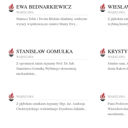
EWA BEDNARKIEWICZ
WIESŁA
WARSZAWA
WARSZAWA
Mateusz Tobie i Twoim Bliskim składamy serdeczne
Z głębokim ża
wyrazy współczucia po śmierci Mamy Ewy...
wybitną histor
STANISŁAW GOMUŁKA
KRYST
WARSZAWA
WARSZAWA
Z ogromnym żalem żegnamy Prof. Dr. hab.
Smutno nam, ż
Stanisława Gomułkę Wybitnego ekonomistę,
domu Rakowska 
nieskazitelnie...
WARSZAWA
WARSZAWA
Z głębokim smutkiem żegnamy Mgr. inż. Andrzeja
Panu Profesor
Cholerzyńskiego wieloletniego Dyrektora Zakładu...
Wierzchowskie
naczelnemu...