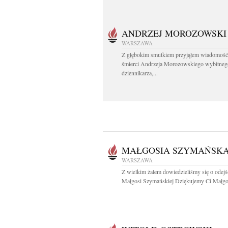
ANDRZEJ MOROZOWSKI
WARSZAWA
Z głębokim smutkiem przyjąłem wiadomość
śmierci Andrzeja Morozowskiego wybitneg
dziennikarza,...
MAŁGOSIA SZYMAŃSK
WARSZAWA
Z wielkim żalem dowiedzieliśmy się o odejś
Małgosi Szymańskiej Dziękujemy Ci Małgos