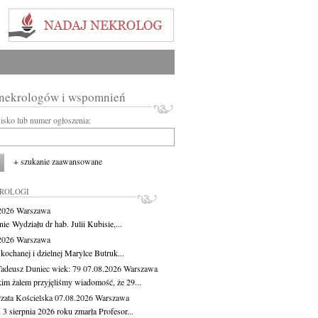
 nekrologów i wspomnień
wisko lub numer ogłoszenia:
+ szukanie zaawansowane
KROLOGI
.2026
Warszawa
ie Wydziału dr hab. Julii Kubisie,...
.2026
Warszawa
kochanej i dzielnej Marylce Butruk...
Tadeusz Duniec
wiek: 79
07.08.2026
Warszawa
kim żalem przyjęliśmy wiadomość, że 29...
zata Kościelska
07.08.2026
Warszawa
3 sierpnia 2026 roku zmarła Profesor...