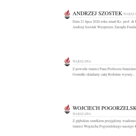
ANDRZEJ SZOSTEK
WARSZ
Dnia 21 lipca 2026 roku zmarł Ks. prof. dr 
Andrzej Szostek Wiceprezes Zarządu Fundac
WARSZAWA
Z powodu śmierci Pana Profesora Stanisła
Gomułki składamy całej Rodzinie wyrazy...
WOJCIECH POGORZELSK
WARSZAWA
Z głębokim smutkiem przyjęliśmy wiadomo
śmierci Wojciecha Pogorzelskiego naszego Ko