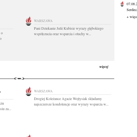
07.08
Serdec
+ więc
WARSZAWA
Pani Dziekanie Julii Kubisie wyrazy głębokiego
 o
współczucia oraz wsparcia i otuchy w...
o
więcej
A
WARSZAWA
Drogiej Koleżance Agacie Wojtysiak składamy
ciu
najszczersze kondolencje oraz wyrazy wsparcia w...
iu za...