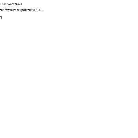
.2026
Warszawa
zne wyrazy współczucia dla...
ej