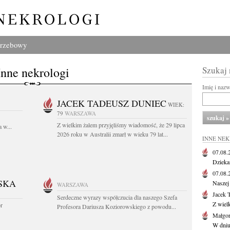
grzebowy
Inne nekrologi
Szukaj
Imię i naz
JACEK TADEUSZ DUNIEC
WIEK:
79
WARSZAWA
Z wielkim żalem przyjęliśmy wiadomość, że 29 lipca
 w...
2026 roku w Australii zmarł w wieku 79 lat...
INNE NE
07.08
Dziekan
07.08
SKA
Naszej 
WARSZAWA
Jacek 
Serdeczne wyrazy współczucia dla naszego Szefa
Z wiel
or
Profesora Dariusza Koziorowskiego z powodu...
Małgor
W dniu 