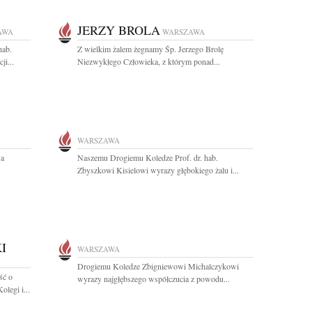
JERZY BROLA
AWA
WARSZAWA
hab.
Z wielkim żalem żegnamy Śp. Jerzego Brolę
ji...
Niezwykłego Człowieka, z którym ponad...
WARSZAWA
wa
Naszemu Drogiemu Koledze Prof. dr. hab.
Zbyszkowi Kisielowi wyrazy głębokiego żalu i...
I
WARSZAWA
Drogiemu Koledze Zbigniewowi Michalczykowi
ść o
wyrazy najgłębszego współczucia z powodu...
legi i...