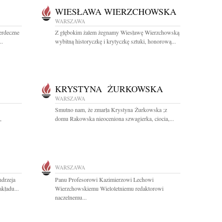
WIESŁAWA WIERZCHOWSKA
WARSZAWA
erdeczne
Z głębokim żalem żegnamy Wiesławę Wierzchowską
..
wybitną historyczkę i krytyczkę sztuki, honorową...
KRYSTYNA ŻURKOWSKA
WARSZAWA
Smutno nam, że zmarła Krystyna Żurkowska ;z
,
domu Rakowska nieoceniona szwagierka, ciocia,...
WARSZAWA
drzeja
Panu Profesorowi Kazimierzowi Lechowi
kładu...
Wierzchowskiemu Wieloletniemu redaktorowi
naczelnemu...