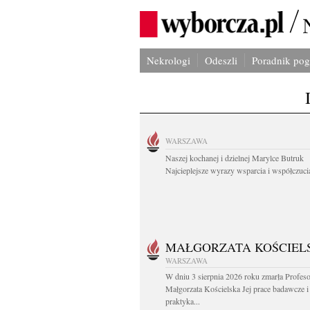
Nekrologi
Odeszli
Poradnik po
WARSZAWA
Naszej kochanej i dzielnej Marylce Butruk
Najcieplejsze wyrazy wsparcia i współczucia
MAŁGORZATA KOŚCIEL
WARSZAWA
W dniu 3 sierpnia 2026 roku zmarła Profes
Małgorzata Kościelska Jej prace badawcze i
praktyka...