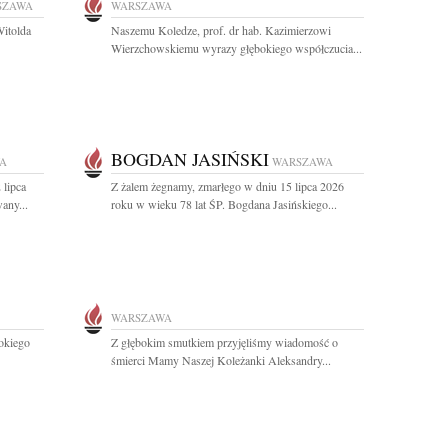
SZAWA
WARSZAWA
Witolda
Naszemu Koledze, prof. dr hab. Kazimierzowi
Wierzchowskiemu wyrazy głębokiego współczucia...
BOGDAN JASIŃSKI
A
WARSZAWA
 lipca
Z żalem żegnamy, zmarłego w dniu 15 lipca 2026
any...
roku w wieku 78 lat ŚP. Bogdana Jasińskiego...
WARSZAWA
bokiego
Z głębokim smutkiem przyjęliśmy wiadomość o
śmierci Mamy Naszej Koleżanki Aleksandry...