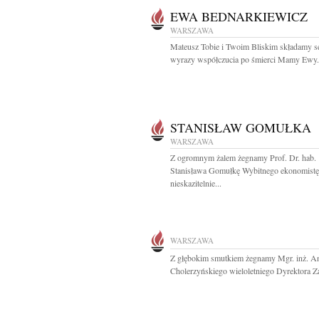
EWA BEDNARKIEWICZ
WARSZAWA
Mateusz Tobie i Twoim Bliskim składamy s
wyrazy współczucia po śmierci Mamy Ewy.
STANISŁAW GOMUŁKA
WARSZAWA
Z ogromnym żalem żegnamy Prof. Dr. hab.
Stanisława Gomułkę Wybitnego ekonomistę
nieskazitelnie...
WARSZAWA
Z głębokim smutkiem żegnamy Mgr. inż. An
Cholerzyńskiego wieloletniego Dyrektora Za