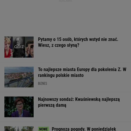
To najlepsze miasta Europy dla pokolenia Z. W
rankingu polskie miasto
BIZNES
Najnowszy sondaż: Kwaśniewską najlepszą
pierwszą damą
Prognoza pogody. W poniedziałek
może nawet spaść grad
Wielki bieg Anastazji Kuś na 400 metrów.
Polka mistrzynią świata juniorek!
LEKKOATLETYKA