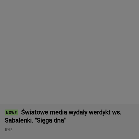
TENIS
Świątek ujawniła, co krzyczała
Abramowicz w trakcie meczu z Kostiuk
TENIS
Tysiące osób zrobi to we wrześniu. Powód
może cię zaskoczyć
MATERIAŁ PROMOCYJNY,
18+