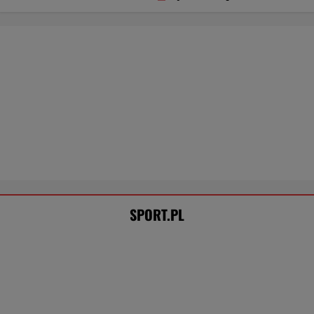
POKAŻ TRWAJĄCE
WIĘCEJ NA
WYNIKI.SPORT.PL
SPORT.PL
Światowe media wydały werdykt ws.
Sabalenki. "Sięga dna"