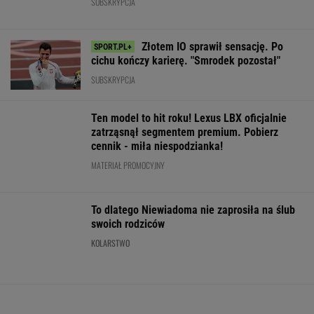
meczu Iga Świątek nie
"finale" miniturnieju.
wygrała z Kosti
zagrała od miesięcy.
Tak Hiszpanie ocenili
Polka wskazała
Sukces większy niż się
Szczęsnego
największą zmi
wydaje
SUBSKRYPCJA
WIĘCEJ NIŻ WYNIK. SUBSKRYBUJ
POLITYKA
W
Premier
Najnowszy
Rosja
niedzielę upały
Kosowa
sondaż:
ostrzelała
na południu, w
obrzucony
Kwaśniewską
Charków i