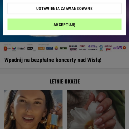
USTAWIENIA ZAAWANSOWANE
AKCEPTUJĘ
Wpadnij na bezpłatne koncerty nad Wisłą!
LETNIE OKAZJE