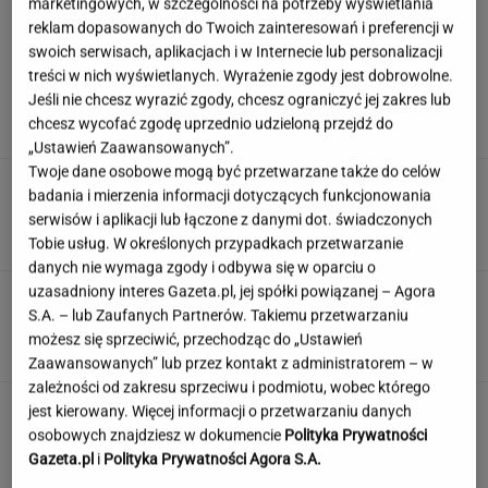
marketingowych, w szczególności na potrzeby wyświetlania
reklam dopasowanych do Twoich zainteresowań i preferencji w
swoich serwisach, aplikacjach i w Internecie lub personalizacji
Niewielu wie, że Polk jest ojczymem posłanki
treści w nich wyświetlanych. Wyrażenie zgody jest dobrowolne.
KO. Kłócą się o politykę?
Jeśli nie chcesz wyrazić zgody, chcesz ograniczyć jej zakres lub
chcesz wycofać zgodę uprzednio udzieloną przejdź do
„Ustawień Zaawansowanych”.
Twoje dane osobowe mogą być przetwarzane także do celów
Ciągnie cię do niedostępnych osób?
badania i mierzenia informacji dotyczących funkcjonowania
Psychologia mówi o powodach
serwisów i aplikacji lub łączone z danymi dot. świadczonych
Tobie usług. W określonych przypadkach przetwarzanie
danych nie wymaga zgody i odbywa się w oparciu o
uzasadniony interes Gazeta.pl, jej spółki powiązanej – Agora
Quiz, w którym każdy zgarnie maksa.
S.A. – lub Zaufanych Partnerów. Takiemu przetwarzaniu
Sprawdzisz się w Szybkiej Piątce?
możesz się sprzeciwić, przechodząc do „Ustawień
Zaawansowanych” lub przez kontakt z administratorem – w
zależności od zakresu sprzeciwu i podmiotu, wobec którego
Jeden wakacyjny nawyk może mieć
jest kierowany. Więcej informacji o przetwarzaniu danych
nieprzyjemne konsekwencje. Też tak robisz?
osobowych znajdziesz w dokumencie
Polityka Prywatności
Gazeta.pl
i
Polityka Prywatności Agora S.A.
MATERIAŁ PROMOCYJNY