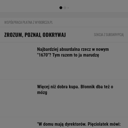
strategiczna inwestycja dla polskiego
eksportu
MATERIAŁ PROMOCYJNY
Oszuści wzięli na nią pożyczkę, bank zażądał
spłaty. Jest decyzja sądu
BIZNES