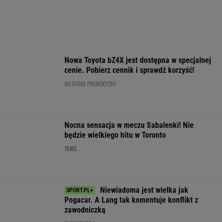
cichu kończy karierę. "Smrodek pozostał"
SUBSKRYPCJA
Ten model to hit roku! Lexus LBX oficjalnie
zatrząsnął segmentem premium. Pobierz
cennik - miła niespodzianka!
MATERIAŁ PROMOCYJNY
To dlatego Niewiadoma nie zaprosiła na ślub
swoich rodziców
KOLARSTWO
Takiego
Barcelona zagrała w
Dlatego Świąte