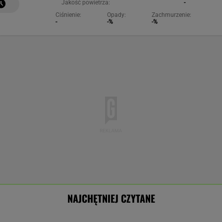
Jakość powietrza:
-
Ciśnienie:
Opady:
Zachmurzenie:
-
-%
-%
NAJCHĘTNIEJ CZYTANE