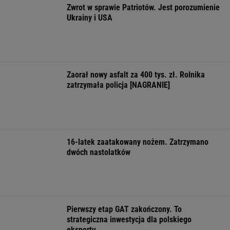
Najbardziej absurdalna rzecz w nowym
"1670"? Tym razem to ja marudzę
Więcej niż dobra kupa. Błonnik dba też o
mózg
"W domu mają dyrektorów. Pięciolatek mówi:
Babciu, u nas to ja rządzę"
Cały świat uczy się od Ukraińców prowadzenia
wojny. Tylko nie Polacy