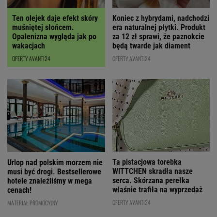
Ten olejek daje efekt skóry
Koniec z hybrydami, nadchodzi
muśniętej słońcem.
era naturalnej płytki. Produkt
Opalenizna wygląda jak po
za 12 zł sprawi, że paznokcie
wakacjach
będą twarde jak diament
OFERTY AVANTI24
OFERTY AVANTI24
Ta pistacjowa torebka
Urlop nad polskim morzem nie
WITTCHEN skradła nasze
musi być drogi. Bestsellerowe
serca. Skórzana perełka
hotele znaleźliśmy w mega
właśnie trafiła na wyprzedaż
cenach!
OFERTY AVANTI24
MATERIAŁ PROMOCYJNY