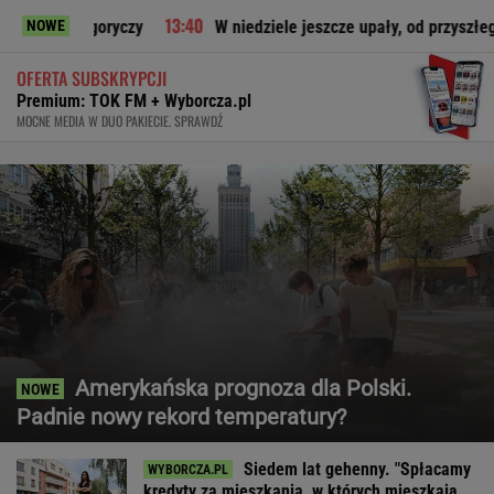
oryczy
W niedziele jeszcze upały, od przyszłego tygodnia o
NOWE
OFERTA SUBSKRYPCJI
Premium: TOK FM + Wyborcza.pl
MOCNE MEDIA W DUO PAKIECIE. SPRAWDŹ
Amerykańska prognoza dla Polski.
Padnie nowy rekord temperatury?
Siedem lat gehenny. "Spłacamy
kredyty za mieszkania, w których mieszkają