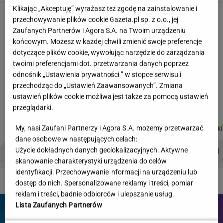
Klikając „Akceptuję” wyrażasz też zgodę na zainstalowanie i
"Wymieniłam mojego byłego na
przechowywanie plików cookie Gazeta.pl sp. z o.o., jej
jego wujka milionera". Tak wciągają
Zaufanych Partnerów i Agora S.A. na Twoim urządzeniu
mikrodramy
końcowym. Możesz w każdej chwili zmienić swoje preferencje
SUBSKRYPCJA
dotyczące plików cookie, wywołując narzędzie do zarządzania
twoimi preferencjami dot. przetwarzania danych poprzez
Teściowa mówi, że jest mamą jej
odnośnik „Ustawienia prywatności ” w stopce serwisu i
dziecka. "Chyba oszaleję"
przechodząc do „Ustawień Zaawansowanych”. Zmiana
KLAUDIA KIERZKOWSKA
ustawień plików cookie możliwa jest także za pomocą ustawień
przeglądarki.
MARCIN
KACPER
MACIEK
DOMINIK
Autorzy:
My, nasi Zaufani Partnerzy i Agora S.A. możemy przetwarzać
KOZŁOWSKI
KOLIBABSKI
KUCHARCZYK
SENKOWSKI
dane osobowe w następujących celach:
PROBLEMY POLSKICH SIATKARZY
ZNAK Z '30'
WISŁAWA SZYMBORSKA
Użycie dokładnych danych geolokalizacyjnych. Aktywne
skanowanie charakterystyki urządzenia do celów
identyfikacji. Przechowywanie informacji na urządzeniu lub
DZIEJE SIĘ!
dostęp do nich. Spersonalizowane reklamy i treści, pomiar
reklam i treści, badnie odbiorców i ulepszanie usług.
Lista Zaufanych Partnerów