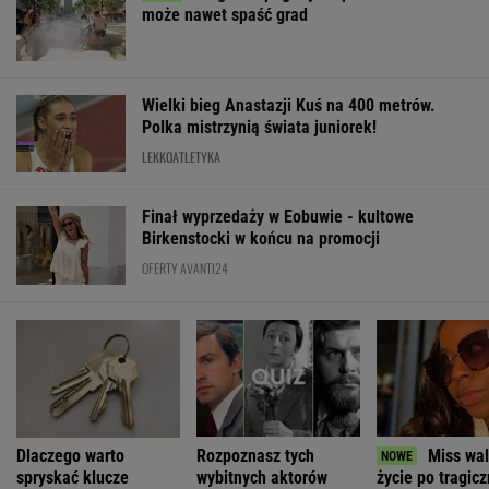
Finał wyprzedaży w Eobuwie - kultowe
Birkenstocki w końcu na promocji
OFERTY AVANTI24
Dlaczego warto
Rozpoznasz tych
Miss wal
spryskać klucze
wybitnych aktorów
życie po tragic
octem? Sztuczka,
PRL-u? Wszyscy mylą
wypadku. Potrąc
której mało kto używa
się w 8. pytaniu
sześciolatek
ŻYĆ LEPIEJ