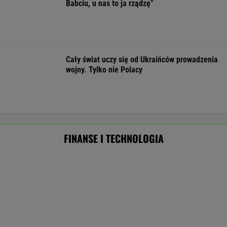
Masowo tracą pracę przez AI?
To tylko forma "moralnego bufora"
SUBSKRYPCJA
Ten robot nie ma sobie równych. Myje i
odkurza, gdy ty odpoczywasz, a cena?
Doskonała!
REKLAMA IROBOT
Po dniu na L4 stracił pracę. Pracodawca
zapłaci mu teraz 200 tys. euro
BIZNES
Najlepsze miejsca do życia dla pokolenia Z.
Polskie miasto w czołówce