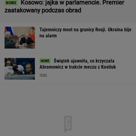
Świątek ujawniła, co krzyczała
Abramowicz w trakcie meczu z Kostiuk
TENIS
Pytamy o 15 osób, których wstyd nie znać.
Wiesz, z czego słyną?