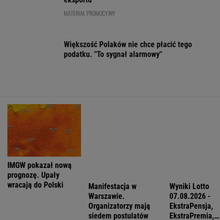
FINANSE I TECHNOLOGIA
Sprzęt już jest. Grenlandia ostrzega
Amerykanów, by nie zaczynali odwiertów
BIZNES
Pierwszy etap GAT zakończony. To