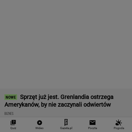
BIZNES
Starzejąca się Polska
Prosty sposób na
Senat ratuje U
uwalnia tysiące lokali.
oszczędzanie. Ile
przed paraliżem
Co czeka rynek?
pieniędzy może dać po
prezydent żąda
roku?
na "złotą flotę"
WALUTY I GIEŁDA
EUR
USD
CHF
GBP
WIG
4,2983
3,7187
4,6027
5,0166
151 782,92
Quiz
Wideo
Gazeta.pl
Poczta
Pogoda