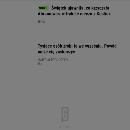
Nowa Toyota bZ4X jest dostępna w specjalnej
cenie. Pobierz cennik i sprawdź korzyść!
MATERIAŁ PROMOCYJNY
Nocna sensacja w meczu Sabalenki! Nie
będzie wielkiego hitu w Toronto
TENIS
Niewiadoma jest wielka jak
Pogacar. A Lang tak komentuje konflikt z
zawodniczką
SUBSKRYPCJA
Złotem IO sprawił sensację. Po