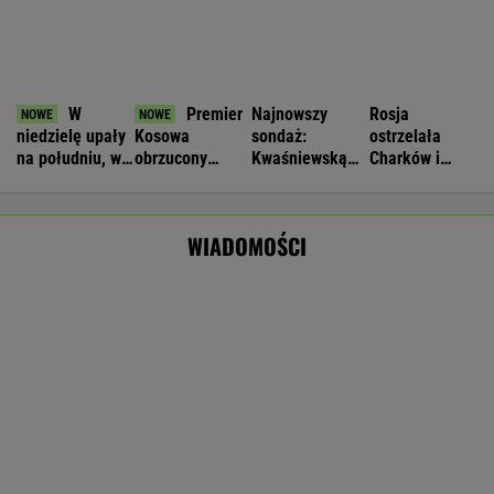
Nie będzie nowej umowy TVP z Kościołem.
Obowiązuje ta podpisana przez Kurskiego
MARCIN KOZŁOWSKI
Wyniki Lotto 08.08.2026 - EkstraPensja,
EkstraPremia, Kaskada, Lotto, LottoPlus,
MiniLotto, MultiMulti