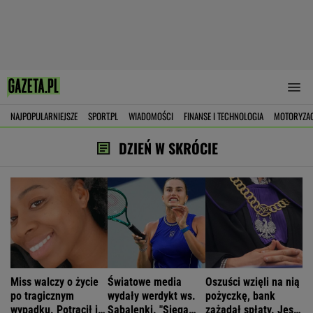
NAJPOPULARNIEJSZE
SPORT.PL
WIADOMOŚCI
FINANSE I TECHNOLOGIA
MOTORYZA
DZIEŃ W SKRÓCIE
Miss walczy o życie
Światowe media
Oszuści wzięli na nią
po tragicznym
wydały werdykt ws.
pożyczkę, bank
wypadku. Potrącił ją
Sabalenki. "Sięga
zażądał spłaty. Jest