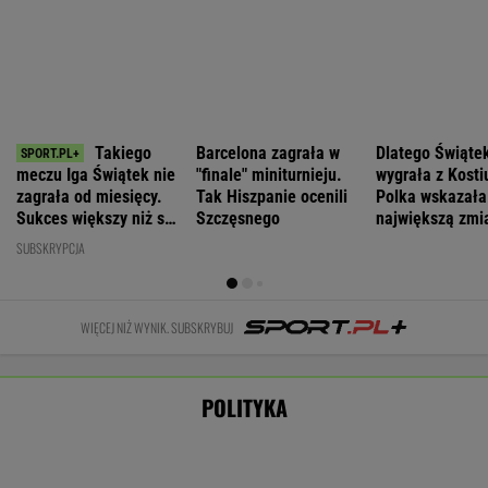
poniedziałek
jajkami.
najlepszą
Odessę.
deszcz i burze
"Wstydź się"
pierwszą damą
Zginęły dwie
osoby
WIADOMOŚCI
Łukaszenka odpowie za współudział w
rosyjskiej agresji? "Mamy dowody"