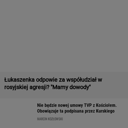
Zwrot w sprawie Patriotów. Jest porozumienie
Ukrainy i USA
Zaorał nowy asfalt za 400 tys. zł. Rolnika
zatrzymała policja [NAGRANIE]
16-latek zaatakowany nożem. Zatrzymano
dwóch nastolatków
Pierwszy etap GAT zakończony. To
strategiczna inwestycja dla polskiego
eksportu
MATERIAŁ PROMOCYJNY