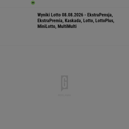
Większość Polaków nie chce płacić tego
podatku. "To sygnał alarmowy"
IMGW pokazał nową
Manifestacja w
Wyniki Lotto
prognozę. Upały
Warszawie.
07.08.2026 -
wracają do Polski
Organizatorzy mają
EkstraPensja,
siedem postulatów
EkstraPremia,
EuroJackpot, K
MiniLotto, Mult
WSPÓŁPRACA PŁATNA Z WYBORCZA.PL
ZROZUM, POZNAJ, ODKRYWAJ
SEKCJA Z SUBSKRYPCJĄ