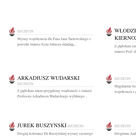
WŁODZI
SZCZECIN
KIERNO
Wyrazy współczucia dla Pana Jana Tarnowskiego z
powodu śmierci Syna Juliusza składają...
Z głębokim sm
śmierci Prof. d
ARKADIUSZ WUDARSKI
SZCZECIN
SZCZECIN
Magdalenie Se
Z głębokim żalem przyjęliśmy wiadomość o śmierci
współczucia z
Profesora Arkadiusza Wudarskiego wybitnego...
JUREK BUSZYŃSKI
SZCZECIN
SZCZECIN
Drogiej koleżance Eli Buszyńskiej wyrazy szczerego
Drogiemu Andr