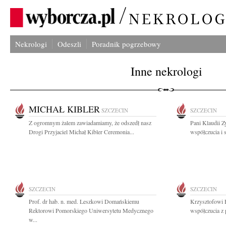
Nekrologi
Odeszli
Poradnik pogrzebowy
Inne nekrologi
MICHAŁ KIBLER
SZCZECIN
SZCZECIN
Z ogromnym żalem zawiadamiamy, że odszedł nasz
Pani Klaudii Z
Drogi Przyjaciel Michał Kibler Ceremonia...
współczucia i 
SZCZECIN
SZCZECIN
Prof. dr hab. n. med. Leszkowi Domańskiemu
Krzysztofowi 
Rektorowi Pomorskiego Uniwersytetu Medycznego
współczucia z 
w...