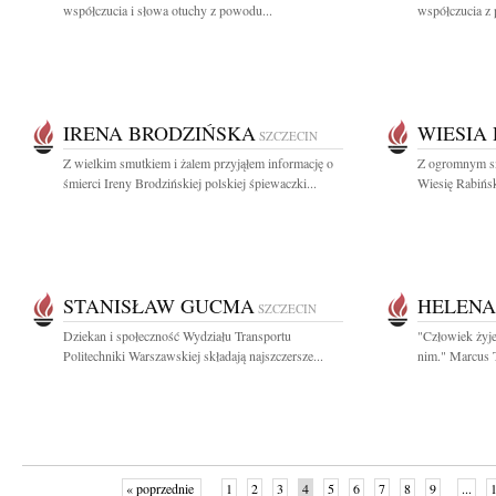
współczucia i słowa otuchy z powodu...
współczucia z
IRENA BRODZIŃSKA
WIESIA
SZCZECIN
Z wielkim smutkiem i żalem przyjąłem informację o
Z ogromnym sm
śmierci Ireny Brodzińskiej polskiej śpiewaczki...
Wiesię Rabińsk
STANISŁAW GUCMA
HELENA
SZCZECIN
Dziekan i społeczność Wydziału Transportu
"Człowiek żyje
Politechniki Warszawskiej składają najszczersze...
nim." Marcus T
« poprzednie
1
2
3
4
5
6
7
8
9
...