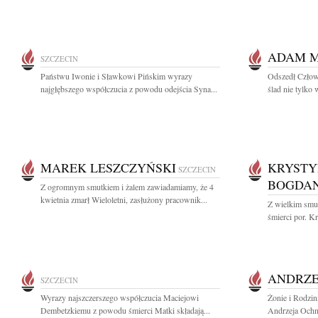
ADAM 
SZCZECIN
Państwu Iwonie i Sławkowi Pińskim wyrazy
Odszedł Człowi
najgłębszego współczucia z powodu odejścia Syna...
ślad nie tylko 
MAREK LESZCZYŃSKI
KRYSTY
SZCZECIN
BOGDA
Z ogromnym smutkiem i żalem zawiadamiamy, że 4
kwietnia zmarł Wieloletni, zasłużony pracownik...
Z wielkim smut
śmierci por. K
ANDRZE
SZCZECIN
Wyrazy najszczerszego współczucia Maciejowi
Żonie i Rodzin
Dembetzkiemu z powodu śmierci Matki składają...
Andrzeja Ochni