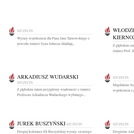
WŁODZI
SZCZECIN
KIERNO
Wyrazy współczucia dla Pana Jana Tarnowskiego z
powodu śmierci Syna Juliusza składają...
Z głębokim sm
śmierci Prof. d
ARKADIUSZ WUDARSKI
SZCZECIN
SZCZECIN
Magdalenie Se
Z głębokim żalem przyjęliśmy wiadomość o śmierci
współczucia z
Profesora Arkadiusza Wudarskiego wybitnego...
JUREK BUSZYŃSKI
SZCZECIN
SZCZECIN
Drogiej koleżance Eli Buszyńskiej wyrazy szczerego
Drogiemu Andr