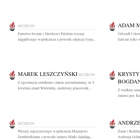
ADAM 
SZCZECIN
Państwu Iwonie i Sławkowi Pińskim wyrazy
Odszedł Człowi
najgłębszego współczucia z powodu odejścia Syna...
ślad nie tylko 
MAREK LESZCZYŃSKI
KRYSTY
SZCZECIN
BOGDA
Z ogromnym smutkiem i żalem zawiadamiamy, że 4
kwietnia zmarł Wieloletni, zasłużony pracownik...
Z wielkim smut
śmierci por. K
ANDRZE
SZCZECIN
Wyrazy najszczerszego współczucia Maciejowi
Żonie i Rodzin
Dembetzkiemu z powodu śmierci Matki składają...
Andrzeja Ochni