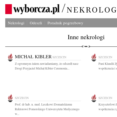
Nekrologi
Odeszli
Poradnik pogrzebowy
Inne nekrologi
MICHAŁ KIBLER
SZCZECIN
SZCZECIN
Z ogromnym żalem zawiadamiamy, że odszedł nasz
Pani Klaudii Z
Drogi Przyjaciel Michał Kibler Ceremonia...
współczucia i 
SZCZECIN
SZCZECIN
Prof. dr hab. n. med. Leszkowi Domańskiemu
Krzysztofowi 
Rektorowi Pomorskiego Uniwersytetu Medycznego
współczucia z 
w...