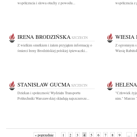
współczucia i słowa otuchy z powodu...
współczucia z
IRENA BRODZIŃSKA
WIESIA
SZCZECIN
Z wielkim smutkiem i żalem przyjąłem informację o
Z ogromnym sm
śmierci Ireny Brodzińskiej polskiej śpiewaczki...
Wiesię Rabińsk
STANISŁAW GUCMA
HELENA
SZCZECIN
Dziekan i społeczność Wydziału Transportu
"Człowiek żyje
Politechniki Warszawskiej składają najszczersze...
nim." Marcus T
« poprzednie
1
2
3
4
5
6
7
8
9
...