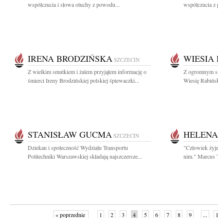
współczucia i słowa otuchy z powodu...
współczucia z
IRENA BRODZIŃSKA
WIESIA
SZCZECIN
Z wielkim smutkiem i żalem przyjąłem informację o
Z ogromnym sm
śmierci Ireny Brodzińskiej polskiej śpiewaczki...
Wiesię Rabińsk
STANISŁAW GUCMA
HELENA
SZCZECIN
Dziekan i społeczność Wydziału Transportu
"Człowiek żyje
Politechniki Warszawskiej składają najszczersze...
nim." Marcus T
« poprzednie
1
2
3
4
5
6
7
8
9
...