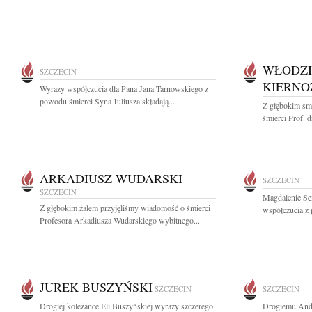
WŁODZI
SZCZECIN
KIERNO
Wyrazy współczucia dla Pana Jana Tarnowskiego z
powodu śmierci Syna Juliusza składają...
Z głębokim sm
śmierci Prof. d
ARKADIUSZ WUDARSKI
SZCZECIN
SZCZECIN
Magdalenie Se
Z głębokim żalem przyjęliśmy wiadomość o śmierci
współczucia z
Profesora Arkadiusza Wudarskiego wybitnego...
JUREK BUSZYŃSKI
SZCZECIN
SZCZECIN
Drogiej koleżance Eli Buszyńskiej wyrazy szczerego
Drogiemu Andr