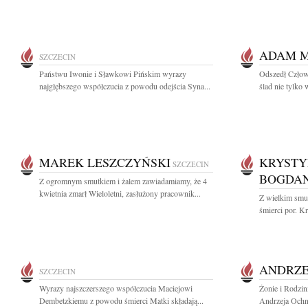
ADAM 
SZCZECIN
Państwu Iwonie i Sławkowi Pińskim wyrazy
Odszedł Człowi
najgłębszego współczucia z powodu odejścia Syna...
ślad nie tylko 
MAREK LESZCZYŃSKI
KRYSTY
SZCZECIN
BOGDA
Z ogromnym smutkiem i żalem zawiadamiamy, że 4
kwietnia zmarł Wieloletni, zasłużony pracownik...
Z wielkim smut
śmierci por. K
ANDRZE
SZCZECIN
Wyrazy najszczerszego współczucia Maciejowi
Żonie i Rodzin
Dembetzkiemu z powodu śmierci Matki składają...
Andrzeja Ochni