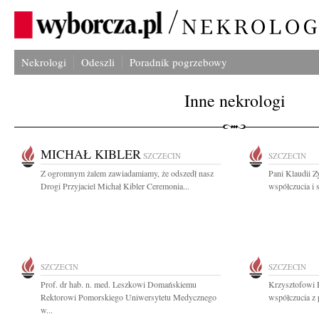
Nekrologi
Odeszli
Poradnik pogrzebowy
Inne nekrologi
MICHAŁ KIBLER
SZCZECIN
SZCZECIN
Z ogromnym żalem zawiadamiamy, że odszedł nasz
Pani Klaudii Z
Drogi Przyjaciel Michał Kibler Ceremonia...
współczucia i 
SZCZECIN
SZCZECIN
Prof. dr hab. n. med. Leszkowi Domańskiemu
Krzysztofowi 
Rektorowi Pomorskiego Uniwersytetu Medycznego
współczucia z 
w...