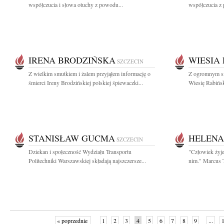
współczucia i słowa otuchy z powodu...
współczucia z
IRENA BRODZIŃSKA
WIESIA
SZCZECIN
Z wielkim smutkiem i żalem przyjąłem informację o
Z ogromnym sm
śmierci Ireny Brodzińskiej polskiej śpiewaczki...
Wiesię Rabińsk
STANISŁAW GUCMA
HELENA
SZCZECIN
Dziekan i społeczność Wydziału Transportu
"Człowiek żyje
Politechniki Warszawskiej składają najszczersze...
nim." Marcus T
« poprzednie
1
2
3
4
5
6
7
8
9
...