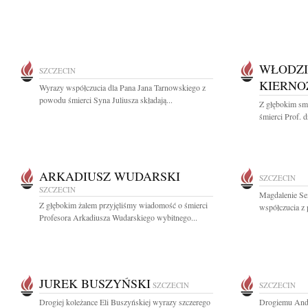
WŁODZI
SZCZECIN
KIERNO
Wyrazy współczucia dla Pana Jana Tarnowskiego z
powodu śmierci Syna Juliusza składają...
Z głębokim sm
śmierci Prof. d
ARKADIUSZ WUDARSKI
SZCZECIN
SZCZECIN
Magdalenie Se
Z głębokim żalem przyjęliśmy wiadomość o śmierci
współczucia z
Profesora Arkadiusza Wudarskiego wybitnego...
JUREK BUSZYŃSKI
SZCZECIN
SZCZECIN
Drogiej koleżance Eli Buszyńskiej wyrazy szczerego
Drogiemu Andr