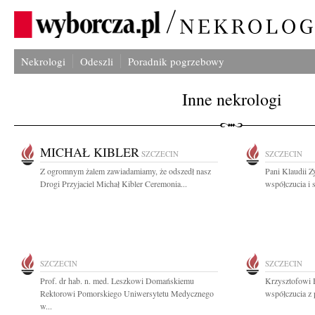
Nekrologi
Odeszli
Poradnik pogrzebowy
Inne nekrologi
MICHAŁ KIBLER
SZCZECIN
SZCZECIN
Z ogromnym żalem zawiadamiamy, że odszedł nasz
Pani Klaudii Z
Drogi Przyjaciel Michał Kibler Ceremonia...
współczucia i 
SZCZECIN
SZCZECIN
Prof. dr hab. n. med. Leszkowi Domańskiemu
Krzysztofowi 
Rektorowi Pomorskiego Uniwersytetu Medycznego
współczucia z 
w...