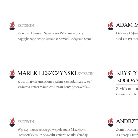
ADAM 
SZCZECIN
Państwu Iwonie i Sławkowi Pińskim wyrazy
Odszedł Człowi
najgłębszego współczucia z powodu odejścia Syna...
ślad nie tylko 
MAREK LESZCZYŃSKI
KRYSTY
SZCZECIN
BOGDA
Z ogromnym smutkiem i żalem zawiadamiamy, że 4
kwietnia zmarł Wieloletni, zasłużony pracownik...
Z wielkim smut
śmierci por. K
ANDRZE
SZCZECIN
Wyrazy najszczerszego współczucia Maciejowi
Żonie i Rodzin
Dembetzkiemu z powodu śmierci Matki składają...
Andrzeja Ochni