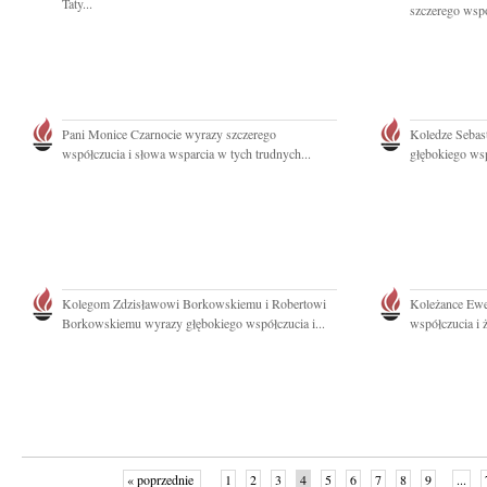
Taty...
szczerego wspó
Pani Monice Czarnocie wyrazy szczerego
Koledze Seba
współczucia i słowa wsparcia w tych trudnych...
głębokiego wsp
Kolegom Zdzisławowi Borkowskiemu i Robertowi
Koleżance Ewe
Borkowskiemu wyrazy głębokiego współczucia i...
współczucia i 
« poprzednie
1
2
3
4
5
6
7
8
9
...