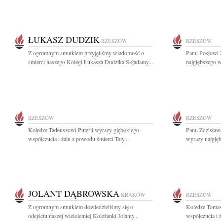
ŁUKASZ DUDZIK
RZESZÓW
RZESZÓW
Z ogromnym smutkiem przyjęliśmy wiadomość o
Panu Posłowi
śmierci naszego Kolegi Łukasza Dudzika Składamy...
najgłębszego 
RZESZÓW
RZESZÓW
Koledze Tadeuszowi Puterli wyrazy głębokiego
Panu Zdzisław
współczucia i żalu z powodu śmierci Taty...
wyrazy najgłę
JOLANT DĄBROWSKA
KRAKÓW
RZESZÓW
Z ogromnym smutkiem dowiedzieliśmy się o
Koledze Tomas
odejściu naszej wieloletniej Koleżanki Jolanty...
współczucia i 