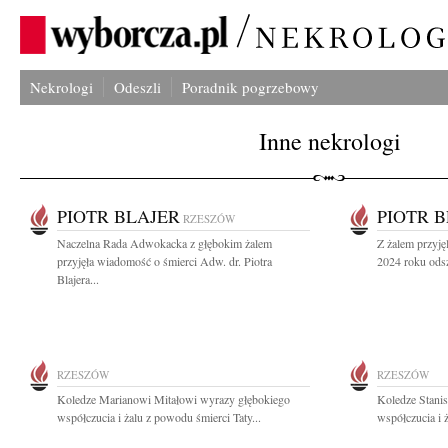
Nekrologi
Odeszli
Poradnik pogrzebowy
Inne nekrologi
PIOTR BLAJER
PIOTR 
RZESZÓW
Naczelna Rada Adwokacka z głębokim żalem
Z żalem przyję
przyjęła wiadomość o śmierci Adw. dr. Piotra
2024 roku odsz
Blajera...
RZESZÓW
RZESZÓW
Koledze Marianowi Mitałowi wyrazy głębokiego
Koledze Stani
współczucia i żalu z powodu śmierci Taty...
współczucia i 