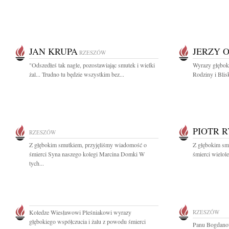
JAN KRUPA
JERZY 
RZESZÓW
"Odszedłeś tak nagle, pozostawiając smutek i wielki
Wyrazy głęboki
żal... Trudno tu będzie wszystkim bez...
Rodziny i Blis
PIOTR 
RZESZÓW
Z głębokim smutkiem, przyjęliśmy wiadomość o
Z głębokim sm
śmierci Syna naszego kolegi Marcina Domki W
śmierci wielol
tych...
Koledze Wiesławowi Pleśniakowi wyrazy
RZESZÓW
głębokiego współczucia i żalu z powodu śmierci
Panu Bogdanow