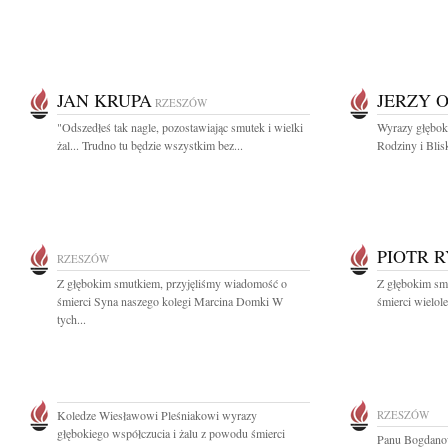
JAN KRUPA
JERZY 
RZESZÓW
"Odszedłeś tak nagle, pozostawiając smutek i wielki
Wyrazy głęboki
żal... Trudno tu będzie wszystkim bez...
Rodziny i Blis
PIOTR 
RZESZÓW
Z głębokim smutkiem, przyjęliśmy wiadomość o
Z głębokim sm
śmierci Syna naszego kolegi Marcina Domki W
śmierci wielol
tych...
Koledze Wiesławowi Pleśniakowi wyrazy
RZESZÓW
głębokiego współczucia i żalu z powodu śmierci
Panu Bogdanow