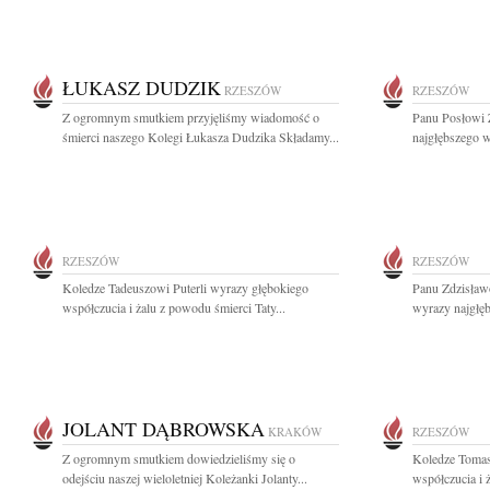
ŁUKASZ DUDZIK
RZESZÓW
RZESZÓW
Z ogromnym smutkiem przyjęliśmy wiadomość o
Panu Posłowi
śmierci naszego Kolegi Łukasza Dudzika Składamy...
najgłębszego 
RZESZÓW
RZESZÓW
Koledze Tadeuszowi Puterli wyrazy głębokiego
Panu Zdzisław
współczucia i żalu z powodu śmierci Taty...
wyrazy najgłę
JOLANT DĄBROWSKA
KRAKÓW
RZESZÓW
Z ogromnym smutkiem dowiedzieliśmy się o
Koledze Tomas
odejściu naszej wieloletniej Koleżanki Jolanty...
współczucia i 