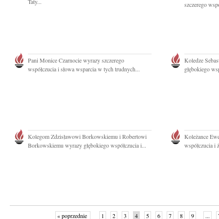
Taty...
szczerego wspó
Pani Monice Czarnocie wyrazy szczerego
Koledze Seba
współczucia i słowa wsparcia w tych trudnych...
głębokiego wsp
Kolegom Zdzisławowi Borkowskiemu i Robertowi
Koleżance Ewe
Borkowskiemu wyrazy głębokiego współczucia i...
współczucia i 
« poprzednie
1
2
3
4
5
6
7
8
9
...