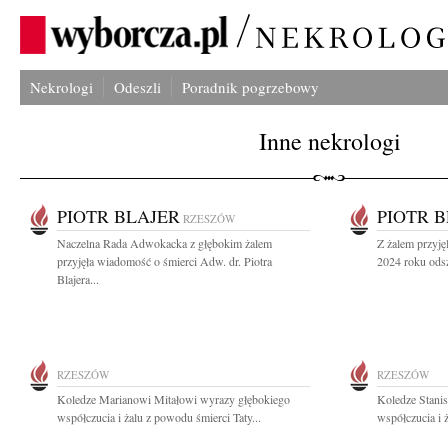
Nekrologi
Odeszli
Poradnik pogrzebowy
Inne nekrologi
PIOTR BLAJER
PIOTR 
RZESZÓW
Naczelna Rada Adwokacka z głębokim żalem
Z żalem przyję
przyjęła wiadomość o śmierci Adw. dr. Piotra
2024 roku odsz
Blajera...
RZESZÓW
RZESZÓW
Koledze Marianowi Mitałowi wyrazy głębokiego
Koledze Stani
współczucia i żalu z powodu śmierci Taty...
współczucia i 