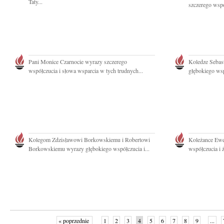
Taty...
szczerego wspó
Pani Monice Czarnocie wyrazy szczerego
Koledze Seba
współczucia i słowa wsparcia w tych trudnych...
głębokiego wsp
Kolegom Zdzisławowi Borkowskiemu i Robertowi
Koleżance Ewe
Borkowskiemu wyrazy głębokiego współczucia i...
współczucia i 
« poprzednie
1
2
3
4
5
6
7
8
9
...