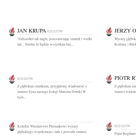
JAN KRUPA
JERZY 
RZESZÓW
"Odszedłeś tak nagle, pozostawiając smutek i wielki
Wyrazy głęboki
żal... Trudno tu będzie wszystkim bez...
Rodziny i Blis
PIOTR 
RZESZÓW
Z głębokim smutkiem, przyjęliśmy wiadomość o
Z głębokim sm
śmierci Syna naszego kolegi Marcina Domki W
śmierci wielol
tych...
Koledze Wiesławowi Pleśniakowi wyrazy
RZESZÓW
głębokiego współczucia i żalu z powodu śmierci
Panu Bogdanow