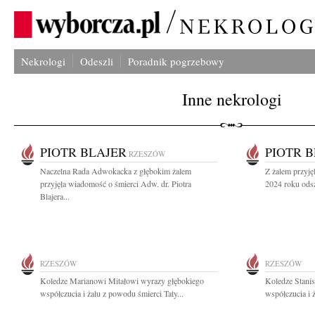
Nekrologi
Odeszli
Poradnik pogrzebowy
Inne nekrologi
PIOTR BLAJER
PIOTR 
RZESZÓW
Naczelna Rada Adwokacka z głębokim żalem
Z żalem przyję
przyjęła wiadomość o śmierci Adw. dr. Piotra
2024 roku odsz
Blajera...
RZESZÓW
RZESZÓW
Koledze Marianowi Mitałowi wyrazy głębokiego
Koledze Stani
współczucia i żalu z powodu śmierci Taty...
współczucia i 