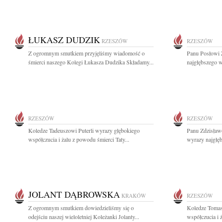
ŁUKASZ DUDZIK
RZESZÓW
RZESZÓW
Z ogromnym smutkiem przyjęliśmy wiadomość o
Panu Posłowi
śmierci naszego Kolegi Łukasza Dudzika Składamy...
najgłębszego 
RZESZÓW
RZESZÓW
Koledze Tadeuszowi Puterli wyrazy głębokiego
Panu Zdzisław
współczucia i żalu z powodu śmierci Taty...
wyrazy najgłę
JOLANT DĄBROWSKA
KRAKÓW
RZESZÓW
Z ogromnym smutkiem dowiedzieliśmy się o
Koledze Tomas
odejściu naszej wieloletniej Koleżanki Jolanty...
współczucia i 