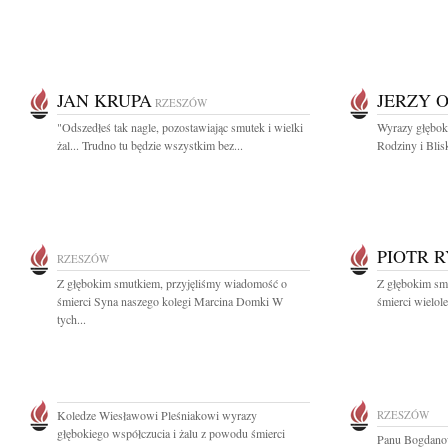
JAN KRUPA
JERZY 
RZESZÓW
"Odszedłeś tak nagle, pozostawiając smutek i wielki
Wyrazy głęboki
żal... Trudno tu będzie wszystkim bez...
Rodziny i Blis
PIOTR 
RZESZÓW
Z głębokim smutkiem, przyjęliśmy wiadomość o
Z głębokim sm
śmierci Syna naszego kolegi Marcina Domki W
śmierci wielol
tych...
Koledze Wiesławowi Pleśniakowi wyrazy
RZESZÓW
głębokiego współczucia i żalu z powodu śmierci
Panu Bogdanow