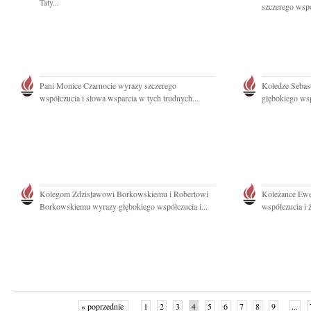
Taty...
szczerego wspó
Pani Monice Czarnocie wyrazy szczerego
Koledze Seba
współczucia i słowa wsparcia w tych trudnych...
głębokiego wsp
Kolegom Zdzisławowi Borkowskiemu i Robertowi
Koleżance Ewe
Borkowskiemu wyrazy głębokiego współczucia i...
współczucia i 
« poprzednie
1
2
3
4
5
6
7
8
9
...