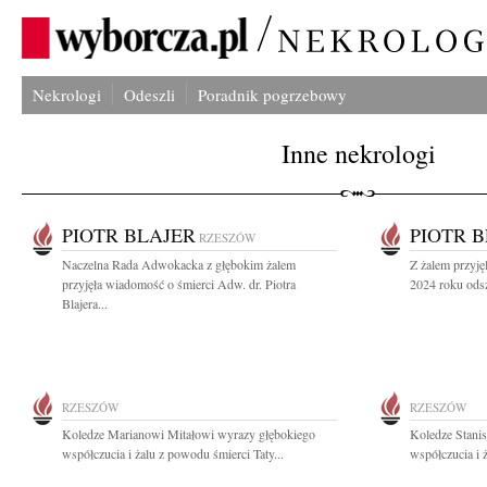
Nekrologi
Odeszli
Poradnik pogrzebowy
Inne nekrologi
PIOTR BLAJER
PIOTR 
RZESZÓW
Naczelna Rada Adwokacka z głębokim żalem
Z żalem przyję
przyjęła wiadomość o śmierci Adw. dr. Piotra
2024 roku odsz
Blajera...
RZESZÓW
RZESZÓW
Koledze Marianowi Mitałowi wyrazy głębokiego
Koledze Stani
współczucia i żalu z powodu śmierci Taty...
współczucia i 