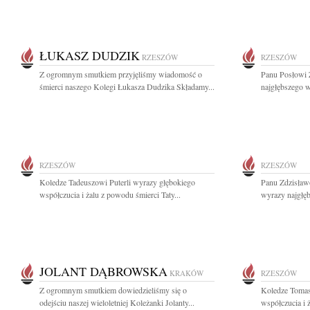
ŁUKASZ DUDZIK
RZESZÓW
RZESZÓW
Z ogromnym smutkiem przyjęliśmy wiadomość o
Panu Posłowi
śmierci naszego Kolegi Łukasza Dudzika Składamy...
najgłębszego 
RZESZÓW
RZESZÓW
Koledze Tadeuszowi Puterli wyrazy głębokiego
Panu Zdzisław
współczucia i żalu z powodu śmierci Taty...
wyrazy najgłę
JOLANT DĄBROWSKA
KRAKÓW
RZESZÓW
Z ogromnym smutkiem dowiedzieliśmy się o
Koledze Tomas
odejściu naszej wieloletniej Koleżanki Jolanty...
współczucia i 